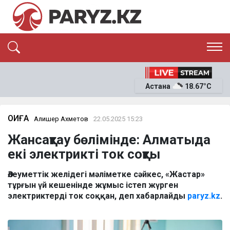
ЭКСКЛЮЗИВ
САЯСАТ
Астана
18.67°C
САЙЛАУ-2026
ЭКОНОМИКА
ҚОҒАМ
ОҚИҒА
ОҚИҒА
Алишер Ахметов
22.05.2025 15:23
СҰХБАТ
Жансақтау бөлімінде: Алматыда
News
екі электрикті ток соқты
Әлеуметтік желідегі мәліметке сәйкес, «Жастар»
тұрғын үй кешенінде жұмыс істеп жүрген
электриктерді ток соққан, деп хабарлайды
paryz.kz
.