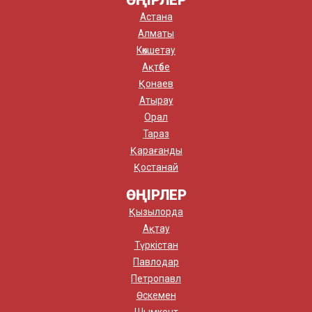
Астана
Алматы
Көкшетау
Ақтөбе
Қонаев
Атырау
Орал
Тараз
Қарағанды
Қостанай
ӨҢІРЛЕР
Қызылорда
Ақтау
Түркістан
Павлодар
Петропавл
Өскемен
Шымкент