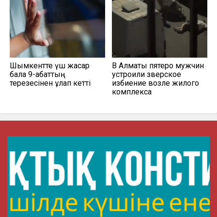
Шымкентте үш жасар
В Алматы пятеро мужчин
бала 9-қабаттың
устроили зверское
терезесінен құлап кетті
избиение возле жилого
комплекса