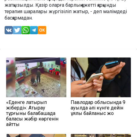
жатқызылды. Қазір оларға барлық қажетті қарқынды
терапия шаралары жүргізіліп жатыр, - деп мәлімдеді
басқармадан.
«Еденге лақтырып
Павлодар облысында 9
жіберді»: Атырау
ауылда әлі күнге дейін
тұрғыны балабақшада
ұялы байланыс жоқ
баласы жәбір көргенін
айтты