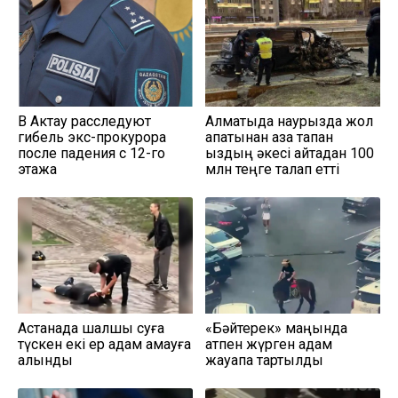
В Актау расследуют
Алматыда наурызда жол
гибель экс-прокурора
апатынан қаза тапқан
после падения с 12-го
қыздың әкесі қайтадан 100
этажа
млн теңге талап етті
Астанада шалшық суға
«Бәйтерек» маңында
түскен екі ер адам қамауға
атпен жүрген адам
алынды
жауапқа тартылды