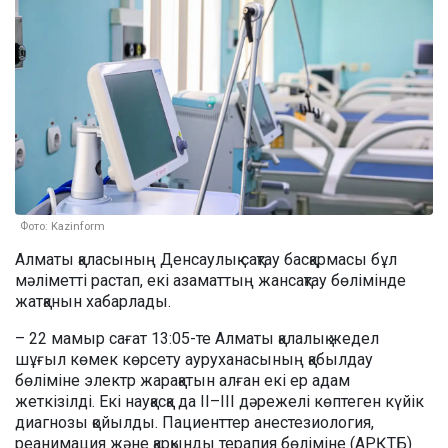
Фото: Kazinform
Алматы қаласының Денсаулық сақтау басқармасы бұл
мәліметті растап, екі азаматтың жансақтау бөлімінде
жатқанын хабарлады.
– 22 мамыр сағат 13:05-те Алматы қалалық жедел
шұғыл көмек көрсету ауруханасының қабылдау
бөліміне электр жарақатын алған екі ер адам
жеткізілді. Екі науқасқа да ІІ–ІІІ дәрежелі көптеген күйік
диагнозы қойылды. Пациенттер анестезиология,
реанимация және қарқынды терапия бөліміне (АРҚТБ)