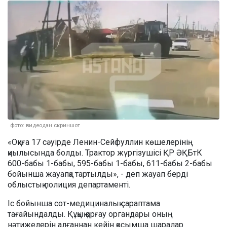
фото: видеодан скриншот
«Оқиға 17 сәуірде Ленин-Сейфуллин көшелерінің
қиылысында болды. Трактор жүргізушісі ҚР ӘҚБтК
600-бабы 1-бабы, 595-бабы 1-бабы, 611-бабы 2-бабы
бойынша жауапқа тартылды», - деп жауап берді
облыстық полиция департаменті.
Іс бойынша сот-медициналық сараптама
тағайындалды. Құқық қорғау органдары оның
нәтижелерін алғаннан кейін қосымша шаралар