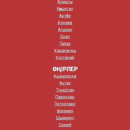
Алматы
Көкшетау
Ақтөбе
Қонаев
Атырау
Орал
Тараз
Қарағанды
Қостанай
ӨҢІРЛЕР
Қызылорда
Ақтау
Түркістан
Павлодар
Петропавл
Өскемен
Шымкент
Семей