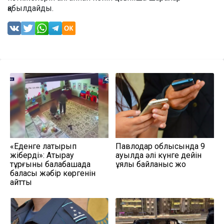
қабылдайды.
«Еденге лақтырып
Павлодар облысында 9
жіберді»: Атырау
ауылда әлі күнге дейін
тұрғыны балабақшада
ұялы байланыс жоқ
баласы жәбір көргенін
айтты