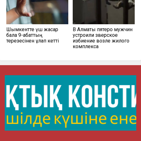
Шымкентте үш жасар
В Алматы пятеро мужчин
бала 9-қабаттың
устроили зверское
терезесінен құлап кетті
избиение возле жилого
комплекса