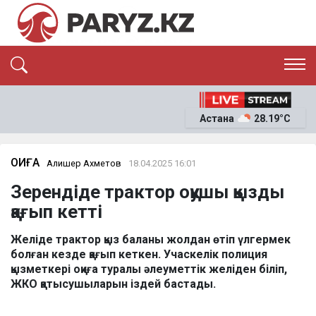
ЭКСКЛЮЗИВ
САЯСАТ
Астана
28.19°C
САЙЛАУ-2026
ЭКОНОМИКА
ҚОҒАМ
ОҚИҒА
ОҚИҒА
Алишер Ахметов
18.04.2025 16:01
СҰХБАТ
Зерендіде трактор оқушы қызды
News
қағып кетті
Желіде трактор қыз баланы жолдан өтіп үлгермек
болған кезде қағып кеткен. Учаскелік полиция
қызметкері оқиға туралы әлеуметтік желіден біліп,
ЖКО қатысушыларын іздей бастады.