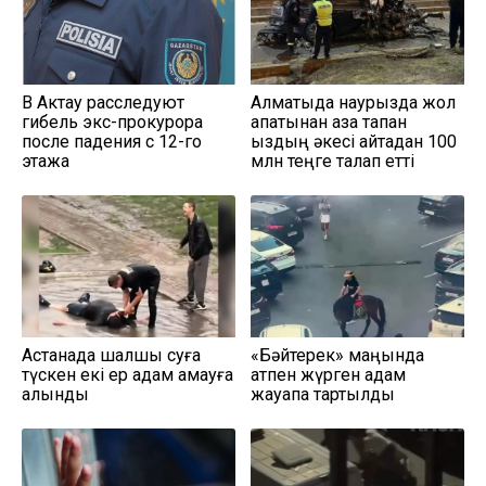
В Актау расследуют
Алматыда наурызда жол
гибель экс-прокурора
апатынан қаза тапқан
после падения с 12-го
қыздың әкесі қайтадан 100
этажа
млн теңге талап етті
Астанада шалшық суға
«Бәйтерек» маңында
түскен екі ер адам қамауға
атпен жүрген адам
алынды
жауапқа тартылды