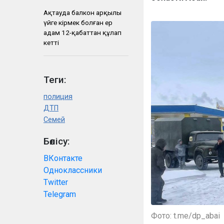
Ақтауда балкон арқылы
үйге кірмек болған ер
адам 12-қабаттан құлап
кетті
Теги:
полиция
ДТП
Семей
Бөлісу:
ВКонтакте
Одноклассники
Twitter
Telegram
Фото: t.me/dp_abai