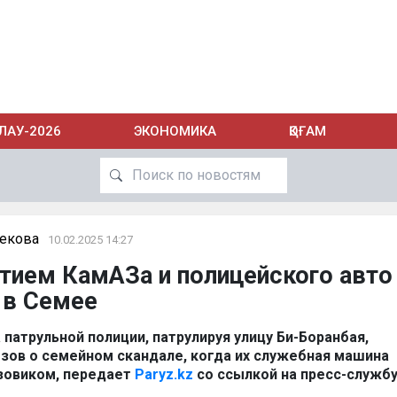
ЛАУ-2026
ЭКОНОМИКА
ҚОҒАМ
бекова
10.02.2025 14:27
тием КамАЗа и полицейского авто
 в Семее
патрульной полиции, патрулируя улицу Би-Боранбая,
ызов о семейном скандале, когда их служебная машина
узовиком, передает
Paryz.kz
со ссылкой на пресс-служб