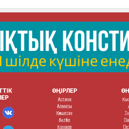
ТТІК
ӨҢІРЛЕР
ӨҢ
ЛЕР
Астана
Қы
Алматы
Көкшетау
Тү
Ақтөбе
Па
Қонаев
Пе