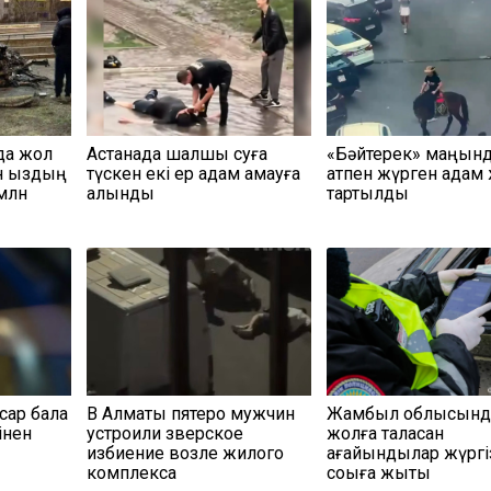
да жол
Астанада шалшық суға
«Бәйтерек» маңын
ан қыздың
түскен екі ер адам қамауға
атпен жүрген адам 
 млн
алынды
тартылды
сар бала
В Алматы пятеро мужчин
Жамбыл облысынд
інен
устроили зверское
жолға таласқан
избиение возле жилого
ағайындылар жүргі
комплекса
соққыға жықты