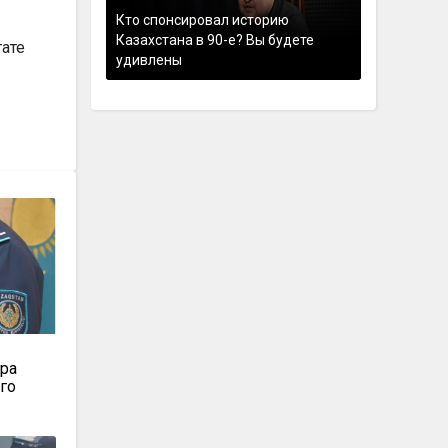
Кто спонсировал историю
Казахстана в 90-е? Вы будете
тате
удивлены
т
ора
-го