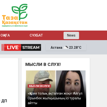
ОҚИҒА
СҰХБАТ
News
Астана
23.28°C
МЫСЛИ В СЛУХ!
МЫСЛИ ВСЛУХ!
«Қария толық ақталған жоқ»: Айгүл
Орынбек жылқышының ісі туралы
у ДП
айтты