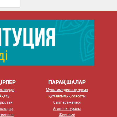
ІРЛЕР
ПАРАҚШАЛАР
зылорда
Мультимедиалық архив
Ақтау
Құпиялылық саясаты
ркістан
Сайт ережелері
влодар
Агенттік туралы
тропавл
Жарнама