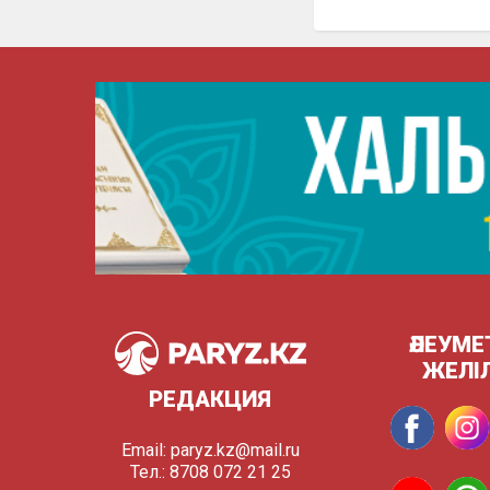
ӘЛЕУМЕ
ЖЕЛІ
РЕДАКЦИЯ
Email:
paryz.kz@mail.ru
Тел.: 8708 072 21 25