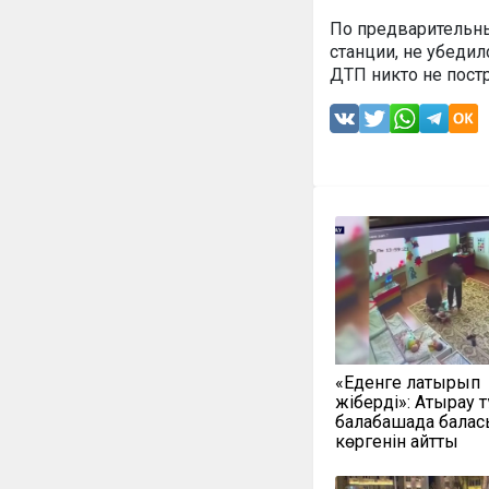
По предварительны
станции, не убедил
ДТП никто не пост
«Еденге лақтырып
жіберді»: Атырау 
балабақшада балас
көргенін айтты