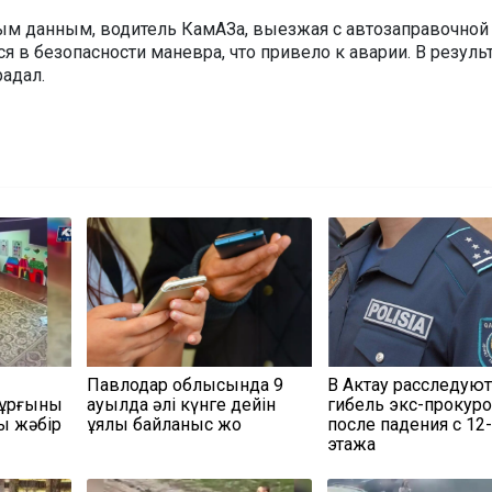
м данным, водитель КамАЗа, выезжая с автозаправочной
ся в безопасности маневра, что привело к аварии. В резуль
радал.
Павлодар облысында 9
В Актау расследую
тұрғыны
ауылда әлі күнге дейін
гибель экс-прокур
ы жәбір
ұялы байланыс жоқ
после падения с 12
этажа