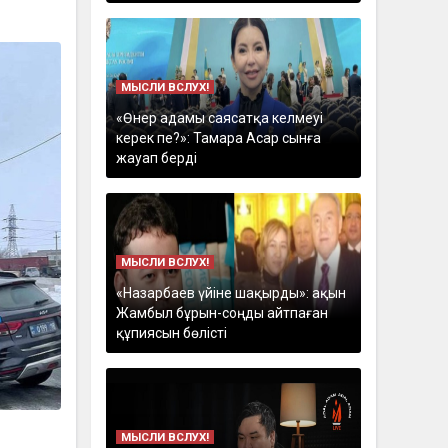
МЫСЛИ ВСЛУХ!
«Өнер адамы саясатқа келмеуі
керек пе?»: Тамара Асар сынға
жауап берді
МЫСЛИ ВСЛУХ!
«Назарбаев үйіне шақырды»: ақын
Жамбыл бұрын-соңды айтпаған
құпиясын бөлісті
МЫСЛИ ВСЛУХ!