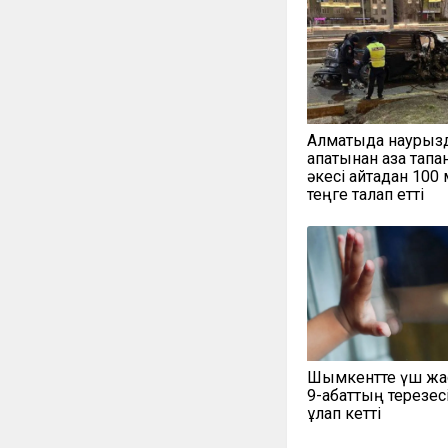
Алматыда наурыз
апатынан қаза тапқ
әкесі қайтадан 100
теңге талап етті
Шымкентте үш жа
9-қабаттың терезес
құлап кетті