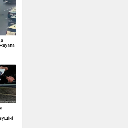
да
жауапқа
а
зушіні