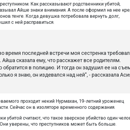
еступником. Как рассказывают родственники убитой,
зывал Айше знаки внимания. А после оформил на нее кре
нов тенге. Когда девушка потребовала вернуть долг,
ил с ней расправиться.
 во время последней встречи моя сестренка требовал
. Айша сказала ему, что расскажет все родителям.
о обратится в полицию. И тогда он задушил ее на съе
олько я знаю, он издевался над ней", - рассказала Аси
еваемого проходит некий Нурмахан, 19-летний уроженец
сти. Сейчас он в изоляторе временного содержания.
ки убитой считают, что такое зверское убийство один чело
 Они уверены, что преступников может быть больше.