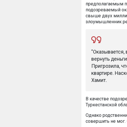
предполагаемым пр
подозреваемый ока
свыше двух миллио
злоумышленник реш
"Оказывается,
вернуть деньги
Пригрозила, чт
квартире. Наск
Хамит.
В качестве подозр
Туркестанской обла
Однако родственни
совершить не мог.