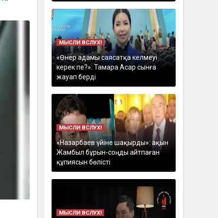
МЫСЛИ ВСЛУХ!
«Өнер адамы саясатқа келмеуі
керек пе?»: Тамара Асар сынға
жауап берді
МЫСЛИ ВСЛУХ!
«Назарбаев үйіне шақырды»: ақын
Жамбыл бұрын-соңды айтпаған
құпиясын бөлісті
МЫСЛИ ВСЛУХ!