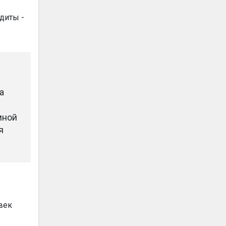
диты -
а
мной
я
век