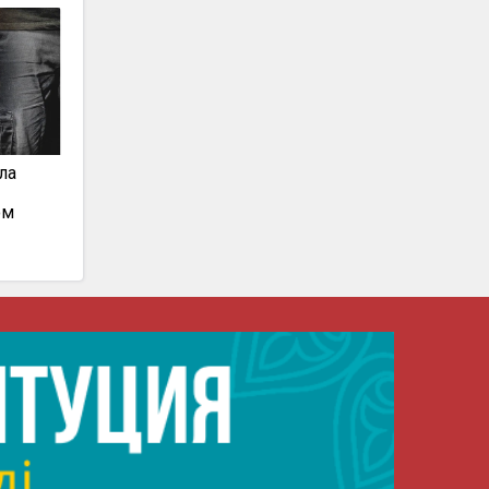
ла
ом