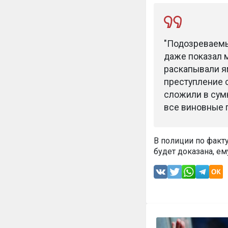
"Подозреваемы
даже показал м
раскапывали ям
преступление 
сложили в сумк
все виновные п
В полиции по факт
будет доказана, ем