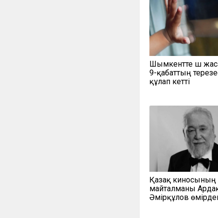
Шымкентте үш жас
9-қабаттың терезе
құлап кетті
Қазақ киносының
майталманы Арда
Әмірқұлов өмірден