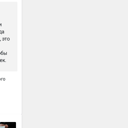
и
да
 это
обы
ек.
ого