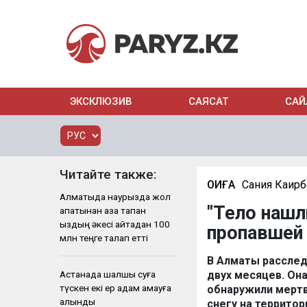
ЭКСКЛЮЗИВ
САЯСАТ
САЙ
Читайте также:
ОҚИҒА
Сания Каир
Алматыда наурызда жол
"Тело нашл
апатынан қаза тапқан
қыздың әкесі қайтадан 100
пропавшей 
млн теңге талап етті
В Алматы расслед
Астанада шалшық суға
двух месяцев. Она
түскен екі ер адам қамауға
обнаружили мертв
алынды
снегу на террито