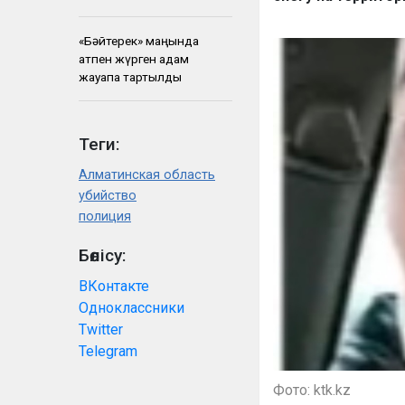
«Бәйтерек» маңында
атпен жүрген адам
жауапқа тартылды
Теги:
Алматинская область
убийство
полиция
Бөлісу:
ВКонтакте
Одноклассники
Twitter
Telegram
Фото: ktk.kz