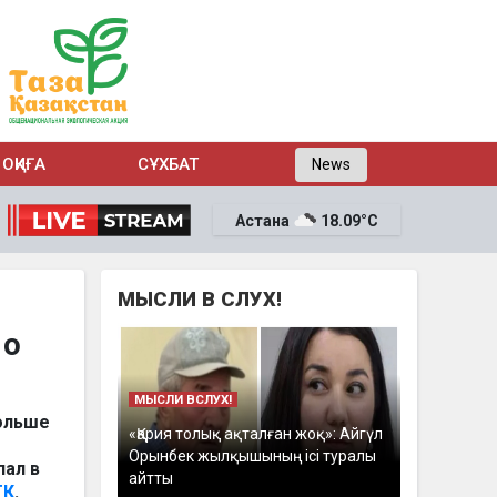
ОҚИҒА
СҰХБАТ
News
Астана
18.09°C
МЫСЛИ В СЛУХ!
 о
МЫСЛИ ВСЛУХ!
больше
«Қария толық ақталған жоқ»: Айгүл
Орынбек жылқышының ісі туралы
пал в
айтты
ТК
.