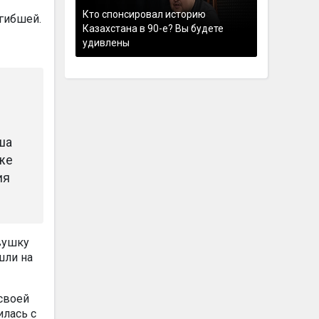
Кто спонсировал историю
гибшей.
Казахстана в 90-е? Вы будете
удивлены
ша
аже
ия
вушку
шли на
 своей
илась с