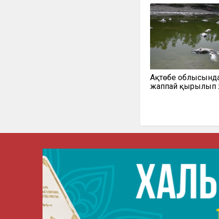
Ақтөбе облысынд
жаппай қырылып