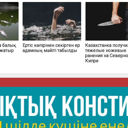
а балық
Ертіс көпірінен секірген ер
Казахстанка получи
 жатыр
адамның мәйіті табылды
тяжелые ножевые
ранения на Северн
Кипре