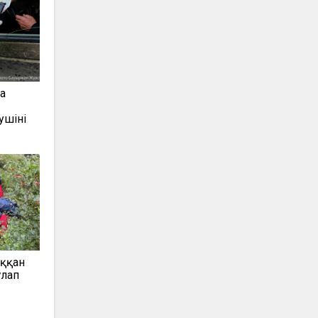
а
ушіні
ыққан
ұлап