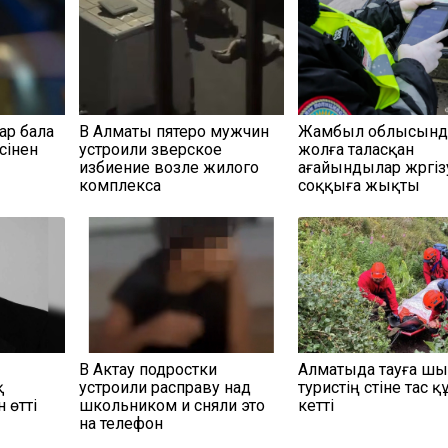
ар бала
В Алматы пятеро мужчин
Жамбыл облысынд
сінен
устроили зверское
жолға таласқан
избиение возле жилого
ағайындылар жүргіз
комплекса
соққыға жықты
В Актау подростки
Алматыда тауға ш
қ
устроили расправу над
туристің үстіне тас қ
 өтті
школьником и сняли это
кетті
на телефон