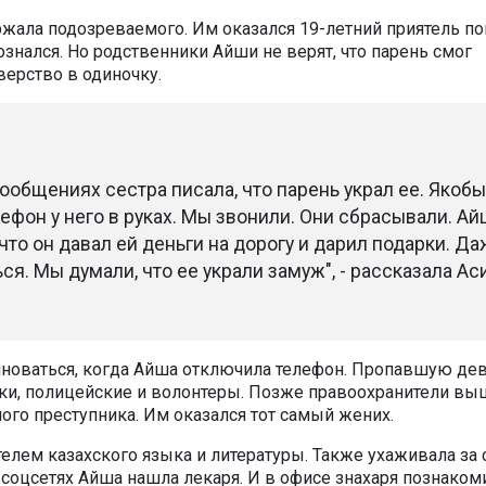
жала подозреваемого. Им оказался 19-летний приятель по
знался. Но родственники Айши не верят, что парень смог
верство в одиночку.
ообщениях сестра писала, что парень украл ее. Якобы
фон у него в руках. Мы звонили. Они сбрасывали. Ай
что он давал ей деньги на дорогу и дарил подарки. Д
я. Мы думали, что ее украли замуж", - рассказала Ас
новаться, когда Айша отключила телефон. Пропавшую де
ки, полицейские и волонтеры. Позже правоохранители вы
ого преступника. Им оказался тот самый жених.
телем казахского языка и литературы. Также ухаживала за
 соцсетях Айша нашла лекаря. И в офисе знахаря познаком