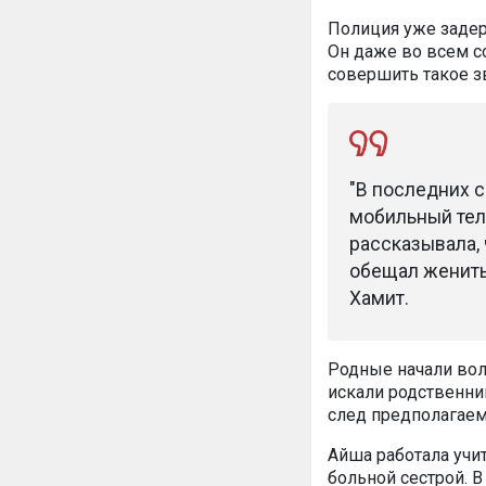
Полиция уже задер
Он даже во всем со
совершить такое з
"В последних с
мобильный теле
рассказывала, 
обещал женитьс
Хамит.
Родные начали вол
искали родственни
след предполагаем
Айша работала учи
больной сестрой. В