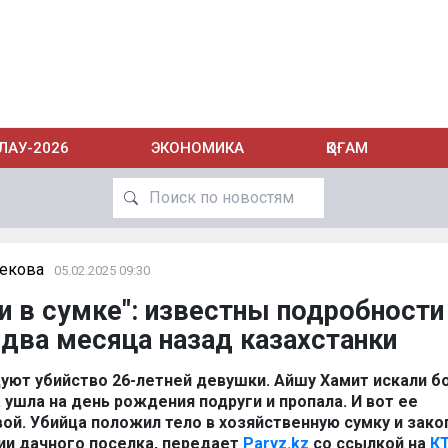
ЛАУ-2026
ЭКОНОМИКА
ҚОҒАМ
бекова
05.02.2025 09:30
и в сумке": известны подробности
два месяца назад казахстанки
уют убийство 26-летней девушки. Айшу Хамит искали 
 ушла на день рождения подруги и пропала. И вот ее
ой. Убийца положил тело в хозяйственную сумку и зако
рии дачного поселка, передает
Paryz.kz
со ссылкой на
К