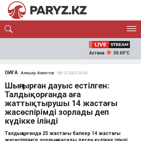
ЭКСКЛЮЗИВ
САЯСАТ
Астана
30.69°C
САЙЛАУ-2026
ЭКОНОМИКА
ҚОҒАМ
ОҚИҒА
ОҚИҒА
Алишер Ахметов
08.12.2023 04:05
СҰХБАТ
Шыңғырған дауыс естілген:
News
Талдықорғанда аға
жаттықтырушы 14 жастағы
жасөспірімді зорлады деп
күдікке ілінді
Талдықорғанда 25 жастағы бапкер 14 жастағы
жасөспірімге зорлық жасады деген күдікке ілінді.