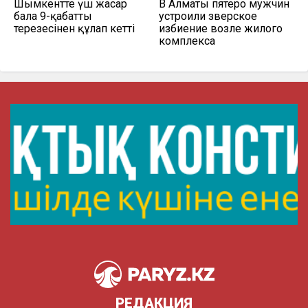
Шымкентте үш жасар
В Алматы пятеро мужчин
бала 9-қабаттың
устроили зверское
терезесінен құлап кетті
избиение возле жилого
комплекса
РЕДАКЦИЯ