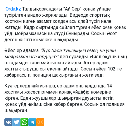
Orda.kz
Талдықорғандағы "Ай Сер" қонақ үйінде
түсірілген видео жариялады. Видеода спорттық
костюм киген азамат холдан асықпай түсіп келе
жатады. Кадр сыртында сөйлеп тұрған әйел оған қонақ
үйдің мейрамханасына өтуді бұйырады. Сосын Әсет
деген жігітті көмекке шақырады.
Әйел ер адамға:
"Бұл бала туысыңыз емес, не үшін
мейрамханаға кірдіңіз?"
деп сұрайды. Әйел оқушының
ол адамды танымайтынын айтады. Ал ер адам
жаттықтырушысы екенін айтады. Сосын әйел 102-ге
хабарласып, полиция шақырғанын жеткізеді.
Куәгерлердің айтуынша, ер адам оның алдында 14
жастағы жасөспіріммен қонақ үйдің бір номеріне
кірген. Еден жуушылар шыңғырған дауысты естіп,
қонақ үйдің әкімшісіне хабар берген. Сосын ол полиция
шақырған.