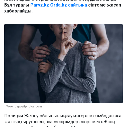
Бұл туралы
Paryz.kz
Orda.kz сайтына
сілтеме жасап
хабарлайды.
Фото: depositphotos.com
Полиция Жетісу облысының жауынгерлік самбодан аға
жаттықтырушысы, жасөспірімдер спорт мектебінің