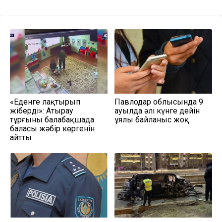
«Еденге лақтырып
Павлодар облысында 9
жіберді»: Атырау
ауылда әлі күнге дейін
тұрғыны балабақшада
ұялы байланыс жоқ
баласы жәбір көргенін
айтты