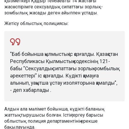
қызметкері Қадыр Тенбаевты 14 жастағы
жасөспірімге сексуалдық сипаттағы зорлық-
зомбылық жасады деген айыппен ұстады.
Жетісу облыстық полициясы:
"Баб бойынша қылмыстық іс қозғалды. Қазақстан
Республикасы Қылмыстық кодексінің 121-
бабы "Сексуалдық сипаттағы зорлық-зомбылық
әрекеттері" іс қозғалды. Күдікті қамауға
алынып, уақытша ұстау изоляторына қамалды",
- деп хабарлады .
Алдын ала мәлімет бойынша, күдікті баланың
жаттықтырушысы болған. Істің тергеу барысы
облыстық полиция департаментінің ерекше
бақылауында.