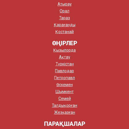
Атырау
Орал
Тараз
Қарағанды
Қостанай
ӨҢІРЛЕР
Қызылорда
Ақтау
Түркістан
Павлодар
Петропавл
Өскемен
Шымкент
Семей
Талдықорған
Жезқазған
ПАРАҚШАЛАР