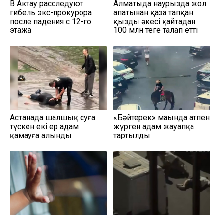
В Актау расследуют
Алматыда наурызда жол
гибель экс-прокурора
апатынан қаза тапқан
после падения с 12-го
қыздың әкесі қайтадан
этажа
100 млн теңге талап етті
Астанада шалшық суға
«Бәйтерек» маңында атпен
түскен екі ер адам
жүрген адам жауапқа
қамауға алынды
тартылды