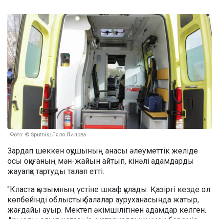
Фото: © Sputnik/Ляля Лилова
Зардап шеккен оқушының анасы әлеуметтік желіде
осы оқиғаның мән-жайын айтып, кінәлі адамдарды
жауапқа тартуды талап етті.
"Класта қызымның үстіне шкаф құлады. Қазіргі кезде ол
көпбейінді облыстық балалар ауруханасында жатыр,
жағдайы ауыр. Мектеп әкімшілігінен адамдар келген.