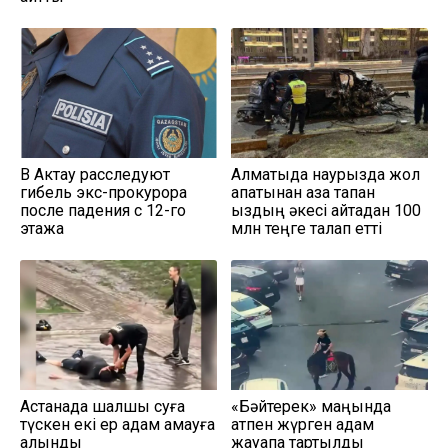
В Актау расследуют
Алматыда наурызда жол
гибель экс-прокурора
апатынан қаза тапқан
после падения с 12-го
қыздың әкесі қайтадан 100
этажа
млн теңге талап етті
Астанада шалшық суға
«Бәйтерек» маңында
түскен екі ер адам қамауға
атпен жүрген адам
алынды
жауапқа тартылды