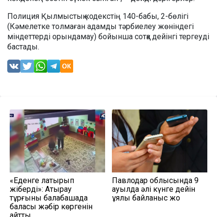
Полиция Қылмыстық кодекстің 140-бабы, 2-бөлігі
(Кәмелетке толмаған адамды тәрбиелеу жөнiндегi
мiндеттердi орындамау) бойынша сотқа дейінгі тергеуді
бастады.
«Еденге лақтырып
Павлодар облысында 9
жіберді»: Атырау
ауылда әлі күнге дейін
тұрғыны балабақшада
ұялы байланыс жоқ
баласы жәбір көргенін
айтты