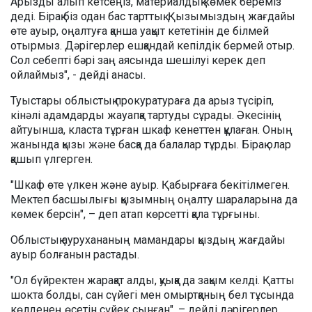
Арызды алып кетсеңіз, материалдық көмек береміз
деді. Бірақ біз одан бас тарттық. Қызымыздың жағдайы
өте ауыр, оңалтуға қанша уақыт кететінін де білмей
отырмыз. Дәрігерлер ешқандай кепілдік бермей отыр.
Сол себепті бәрі заң аясында шешілуі керек деп
ойлаймыз", - дейді анасы.
Туыстары облыстық прокуратураға да арыз түсіріп,
кінәлі адамдарды жауапқа тартуды сұрады. Әкесінің
айтуынша, класта тұрған шкаф кенеттен құлаған. Оның
жанында қызы және басқа да балалар тұрды. Бірақ олар
қашып үлгерген.
"Шкаф өте үлкен және ауыр. Қабырғаға бекітілмеген.
Мектеп басшылығы қызымның оңалту шараларына да
көмек берсін", – деп атап көрсетті қала тұрғыны.
Облыстық аурухананың мамандары қыздың жағдайы
ауыр болғанын растады.
"Ол бүйректен жарақат алды, қуыққа да зақым келді. Қатты
шокта болды, сан сүйегі мен омыртқаның бел тұсында
көлденең өсетін сүйек сынған", – дейді дәрігерлер.