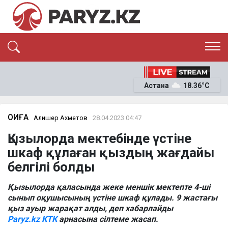
ЭКСКЛЮЗИВ
САЯСАТ
Астана
18.36°C
САЙЛАУ-2026
ЭКОНОМИКА
ҚОҒАМ
ОҚИҒА
ОҚИҒА
Алишер Ахметов
28.04.2023 04:47
СҰХБАТ
Қызылорда мектебінде үстіне
News
шкаф құлаған қыздың жағдайы
белгілі болды
Қызылорда қаласында жеке меншік мектепте 4-ші
сынып оқушысының үстіне шкаф құлады. 9 жастағы
қыз ауыр жарақат алды, деп хабарлайды
Paryz.kz
КТК
арнасына сілтеме жасап.