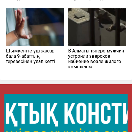
Шымкентте үш жасар
В Алматы пятеро мужчин
бала 9-қабаттың
устроили зверское
терезесінен құлап кетті
избиение возле жилого
комплекса