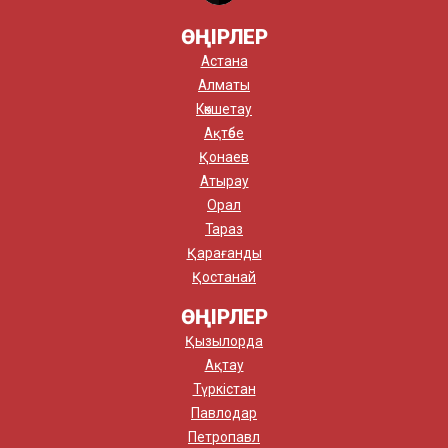
ӨҢІРЛЕР
Астана
Алматы
Көкшетау
Ақтөбе
Қонаев
Атырау
Орал
Тараз
Қарағанды
Қостанай
ӨҢІРЛЕР
Қызылорда
Ақтау
Түркістан
Павлодар
Петропавл