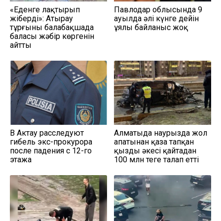
«Еденге лақтырып
Павлодар облысында 9
жіберді»: Атырау
ауылда әлі күнге дейін
тұрғыны балабақшада
ұялы байланыс жоқ
баласы жәбір көргенін
айтты
В Актау расследуют
Алматыда наурызда жол
гибель экс-прокурора
апатынан қаза тапқан
после падения с 12-го
қыздың әкесі қайтадан
этажа
100 млн теңге талап етті