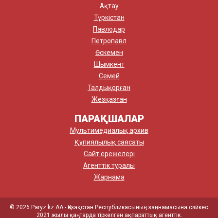
Ақтау
Түркістан
Павлодар
Петропавл
Өскемен
Шымкент
Семей
Талдықорған
Жезқазған
ПАРАҚШАЛАР
Мультимедиалық архив
Құпиялылық саясаты
Сайт ережелері
Агенттік туралы
Жарнама
© 2026 Paryz.kz АА - Қазақстан Республикасының заңнамасына сәйкес
2021 жылы қаңтарда тіркелген ақпараттық агенттік.