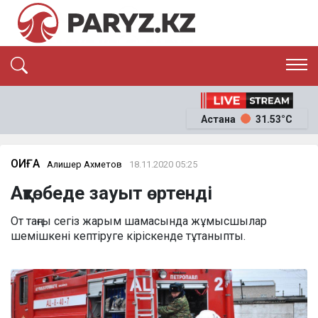
ЭКСКЛЮЗИВ
САЯСАТ
Астана
31.53°C
САЙЛАУ-2026
ЭКОНОМИКА
ҚОҒАМ
ОҚИҒА
ОҚИҒА
Алишер Ахметов
18.11.2020 05:25
СҰХБАТ
Ақтөбеде зауыт өртенді
News
От таңғы сегіз жарым шамасында жұмысшылар
шемішкені кептіруге кіріскенде тұтаныпты.