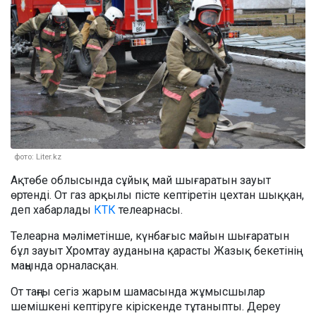
фото: Liter.kz
Ақтөбе облысында сұйық май шығаратын зауыт
өртенді. От газ арқылы пісте кептіретін цехтан шыққан,
деп хабарлады
КТК
телеарнасы.
Телеарна мәліметінше, күнбағыс майын шығаратын
бұл зауыт Хромтау ауданына қарасты Жазық бекетінің
маңында орналасқан.
От таңғы сегіз жарым шамасында жұмысшылар
шемішкені кептіруге кіріскенде тұтаныпты. Дереу