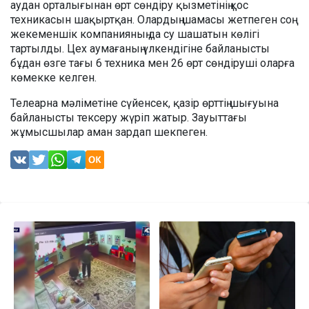
аудан орталығынан өрт сөндіру қызметінің қос
техникасын шақыртқан. Олардың шамасы жетпеген соң
жекеменшік компанияның да су шашатын көлігі
тартылды. Цех аумағаның үлкендігіне байланысты
бұдан өзге тағы 6 техника мен 26 өрт сөндіруші оларға
көмекке келген.
Телеарна мәліметіне сүйенсек, қазір өрттің шығуына
байланысты тексеру жүріп жатыр. Зауыттағы
жұмысшылар аман зардап шекпеген.