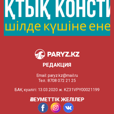
РЕДАКЦИЯ
Email:
paryz.kz@mail.ru
Тел.: 8708 072 21 25
БАҚ куәлігі: 13.03.2020 ж. KZ31VPY00021199
ӘЛЕУМЕТТІК ЖЕЛІЛЕР