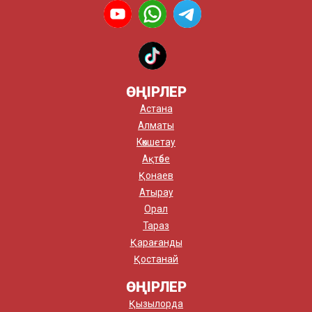
ӨҢІРЛЕР
Астана
Алматы
Көкшетау
Ақтөбе
Қонаев
Атырау
Орал
Тараз
Қарағанды
Қостанай
ӨҢІРЛЕР
Қызылорда