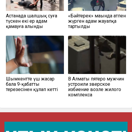
Астанада шалшық суға
«Бәйтерек» маңында атпен
түскен екі ер адам
жүрген адам жауапқа
қамауға алынды
тартылды
Шымкентте үш жасар
В Алматы пятеро мужчин
бала 9-қабаттың
устроили зверское
терезесінен құлап кетті
избиение возле жилого
комплекса