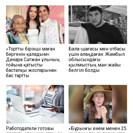
«Тортты бірінші маған
Бала-шағасы мен отбасы
бергенін қаладым»:
үшін алаңдаған: Жамбыл
Динара Сәтжан ұлының
облысындағы
тойына қатысты
қылмыстың мән-жайы
бастапқы жоспарынан
белгілі болды
бас тартты
Работодатели готовы
«Бұрынғы енем менен 25