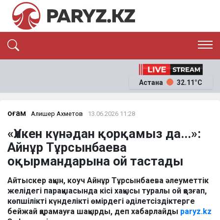
ЭКСКЛЮЗИВ
САЯСАТ
Астана
32.11°C
САЙЛАУ-2026
ЭКОНОМИКА
ҚОҒАМ
ОҚИҒА
Қоғам
Алишер Ахметов
13.06.2026 11:28
СҰХБАТ
«Үлкен күнәдан қорқамыз да...»:
News
Айнұр Тұрсынбаева
оқырмандарына ой тастады
Айтыскер ақын, коуч Айнұр Тұрсынбаева әлеуметтік
желідегі парақшасында кісі хақысы туралы ой қозғап,
көпшілікті күнделікті өмірдегі әділетсіздіктерге
бейжай қарамауға шақырды, деп хабарлайды
paryz.kz