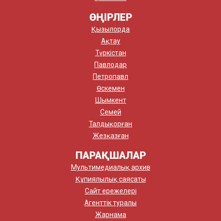
ӨҢІРЛЕР
Қызылорда
Ақтау
Түркістан
Павлодар
Петропавл
Өскемен
Шымкент
Семей
Талдықорған
Жезқазған
ПАРАҚШАЛАР
Мультимедиалық архив
Құпиялылық саясаты
Сайт ережелері
Агенттік туралы
Жарнама