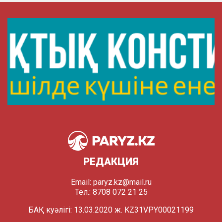
РЕДАКЦИЯ
Email:
paryz.kz@mail.ru
Тел.: 8708 072 21 25
БАҚ куәлігі: 13.03.2020 ж. KZ31VPY00021199