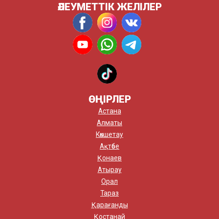
ӘЛЕУМЕТТІК ЖЕЛІЛЕР
ӨҢІРЛЕР
Астана
Алматы
Көкшетау
Ақтөбе
Қонаев
Атырау
Орал
Тараз
Қарағанды
Қостанай