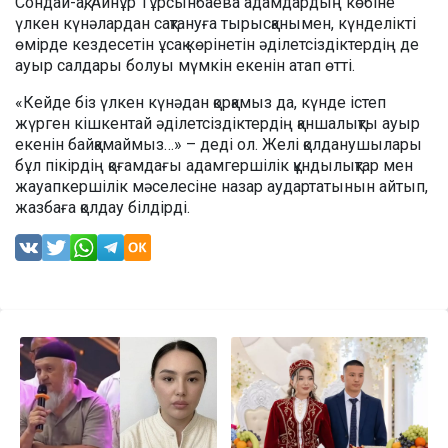
Сондай-ақ, Айнұр Тұрсынбаева адамдардың көбіне
үлкен күнәлардан сақтануға тырысқанымен, күнделікті
өмірде кездесетін ұсақ көрінетін әділетсіздіктердің де
ауыр салдары болуы мүмкін екенін атап өтті.
«Кейде біз үлкен күнәдан қорқамыз да, күнде істеп
жүрген кішкентай әділетсіздіктердің қаншалықты ауыр
екенін байқамаймыз…» – деді ол. Желі қолданушылары
бұл пікірдің қоғамдағы адамгершілік құндылықтар мен
жауапкершілік мәселесіне назар аудартатынын айтып,
жазбаға қолдау білдірді.