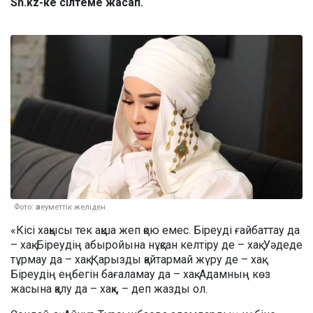
Sn.kz-ке сілтеме жасап.
Фото: әлеуметтік желіден
«Кісі хақысы тек ақша жеп қою емес. Біреуді ғайбаттау да
– хақ. Біреудің абыройына нұқсан келтіру де – хақ. Уәдеде
тұрмау да – хақ. Қарызды қайтармай жүру де – хақ.
Біреудің еңбегін бағаламау да – хақ. Адамның көз
жасына қалу да – хақ», – деп жазды ол.