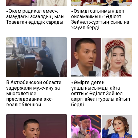
«Әкем радикал емес»:
«Өзімді сатқынмын деп
қамаудағы ақсақалдың қызы
ойламаймын»: Әділет
Тоқаевтан әділдік сұрады
Зейнел жұрттың сынына
жауап берді
В Актюбинской области
«Өмірге деген
задержали мужчину за
құлшынысымды қайта
многолетнее
оятты»: Әділет Зейнел
преследование экс-
қазіргі әйелі туралы айтып
возлюбленной
берді