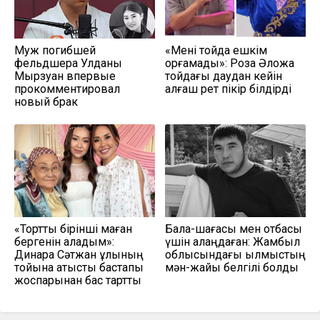
Муж погибшей
«Мені тойда ешкім
фельдшера Улданы
қорғамады»: Роза Әлқожа
Мырзуан впервые
тойдағы даудан кейін
прокомментировал
алғаш рет пікір білдірді
новый брак
«Тортты бірінші маған
Бала-шағасы мен отбасы
бергенін қаладым»:
үшін алаңдаған: Жамбыл
Динара Сәтжан ұлының
облысындағы қылмыстың
тойына қатысты бастапқы
мән-жайы белгілі болды
жоспарынан бас тартты