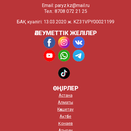
Email:
paryz.kz@mail.ru
Тел.: 8708 072 21 25
БАҚ куәлігі: 13.03.2020 ж. KZ31VPY00021199
ӘЛЕУМЕТТІК ЖЕЛІЛЕР
ӨҢІРЛЕР
Астана
Алматы
Көкшетау
Ақтөбе
Қонаев
Атырау