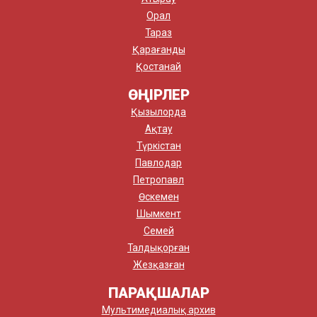
Орал
Тараз
Қарағанды
Қостанай
ӨҢІРЛЕР
Қызылорда
Ақтау
Түркістан
Павлодар
Петропавл
Өскемен
Шымкент
Семей
Талдықорған
Жезқазған
ПАРАҚШАЛАР
Мультимедиалық архив