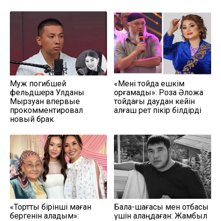
Муж погибшей
«Мені тойда ешкім
фельдшера Улданы
қорғамады»: Роза Әлқожа
Мырзуан впервые
тойдағы даудан кейін
прокомментировал
алғаш рет пікір білдірді
новый брак
«Тортты бірінші маған
Бала-шағасы мен отбасы
бергенін қаладым»:
үшін алаңдаған: Жамбыл