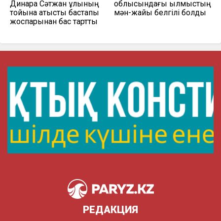
Динара Сәтжан ұлының
облысындағы қылмыстың
тойына қатысты бастапқы
мән-жайы белгілі болды
жоспарынан бас тартты
РЕДАКЦИЯ