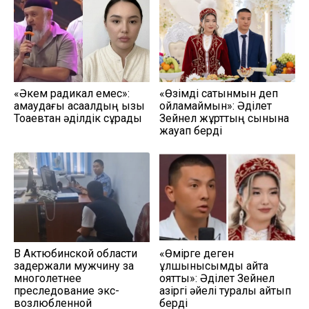
«Әкем радикал емес»:
«Өзімді сатқынмын деп
қамаудағы ақсақалдың қызы
ойламаймын»: Әділет
Тоқаевтан әділдік сұрады
Зейнел жұрттың сынына
жауап берді
В Актюбинской области
«Өмірге деген
задержали мужчину за
құлшынысымды қайта
многолетнее
оятты»: Әділет Зейнел
преследование экс-
қазіргі әйелі туралы айтып
возлюбленной
берді