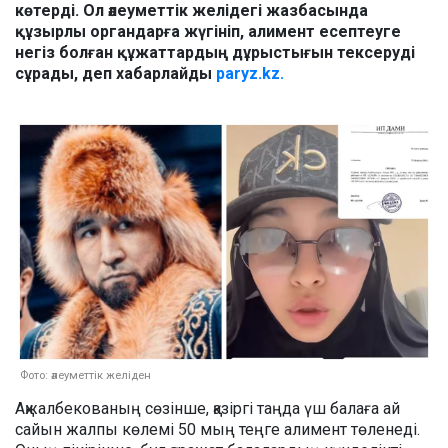
көтерді. Ол әлеуметтік желідегі жазбасында
құзырлы органдарға жүгініп, алимент есептеуге
негіз болған құжаттардың дұрыстығын тексеруді
сұрады, деп хабарлайды
paryz.kz.
Фото: әлеуметтік желіден
Ақжалбекованың сөзінше, қазіргі таңда үш балаға ай
сайын жалпы көлемі 50 мың теңге алимент төленеді.