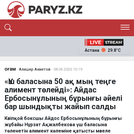
ЭКСКЛЮЗИВ
САЯСАТ
Астана
29.8°C
САЙЛАУ-2026
ЭКОНОМИКА
ҚОҒАМ
ОҚИҒА
Қоғам
Алишер Ахметов
08.06.2026 10:19
СҰХБАТ
«Үш баласына 50 ақ мың теңге
News
алимент төлейді»: Айдас
Ербосынұлының бұрынғы әйелі
бар шындықты жайып салды
Кәсіпқой боксшы Айдос Ербосынұлының бұрынғы
жұбайы Нұрзат Ақжалбекова үш баласына
төленетін алимент көлеміне қатысты мәселе