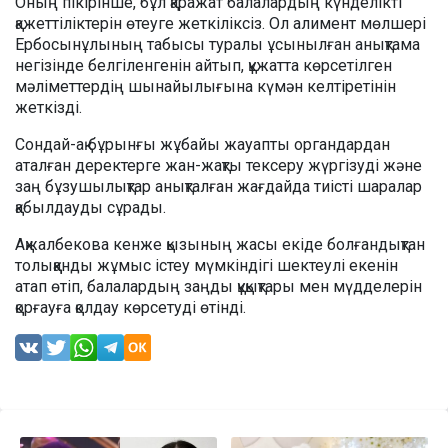
Оның пікірінше, бұл қаражат балалардың күнделікті
қажеттіліктерін өтеуге жеткіліксіз. Ол алимент мөлшері
Ербосынұлының табысы туралы ұсынылған анықтама
негізінде белгіленгенін айтып, құжатта көрсетілген
мәліметтердің шынайылығына күмән келтіретінін
жеткізді.
Сондай-ақ бұрынғы жұбайы жауапты органдардан
аталған деректерге жан-жақты тексеру жүргізуді және
заң бұзушылықтар анықталған жағдайда тиісті шаралар
қабылдауды сұрады.
Ақжалбекова кенже қызының жасы екіде болғандықтан
толыққанды жұмыс істеу мүмкіндігі шектеулі екенін
атап өтіп, балалардың заңды құқықтары мен мүдделерін
қорғауға қолдау көрсетуді өтінді.