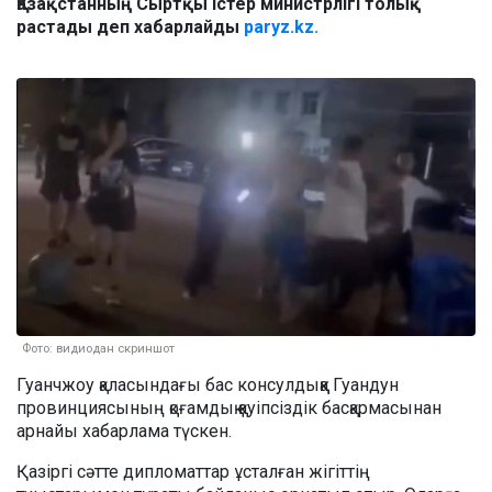
Қазақстанның Сыртқы істер министрлігі толық
растады деп хабарлайды
paryz.kz.
Фото: видиодан скриншот
Гуанчжоу қаласындағы бас консулдыққа Гуандун
провинциясының қоғамдық қауіпсіздік басқармасынан
арнайы хабарлама түскен.
Қазіргі сәтте дипломаттар ұсталған жігіттің