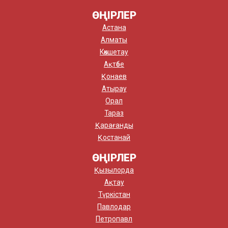
ӨҢІРЛЕР
Астана
Алматы
Көкшетау
Ақтөбе
Қонаев
Атырау
Орал
Тараз
Қарағанды
Қостанай
ӨҢІРЛЕР
Қызылорда
Ақтау
Түркістан
Павлодар
Петропавл