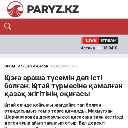
ЭКСКЛЮЗИВ
САЯСАТ
Астана
18.04°C
САЙЛАУ-2026
ЭКОНОМИКА
ҚОҒАМ
ОҚИҒА
Қоғам
Алишер Ахметов
02.06.2026 16:51
СҰХБАТ
Қызға араша түсемін деп істі
News
болған: Қытай түрмесіне қамалған
қазақ жігітінің оқиғасы
Қытай елінде қайғылы жағдайға тап болған
отандасымыз темір торға қамалды. Махмұтхан
Шерназаровқа денсаулыққа қасақана зиян келтірді
деген ауыр айып тағылып отыр. Бұл деректі