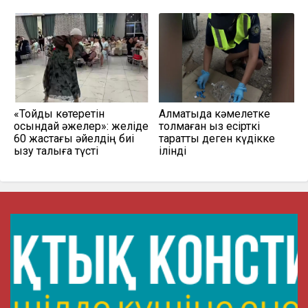
«Тойды көтеретін
Алматыда кәмелетке
осындай әжелер»: желіде
толмаған қыз есірткі
60 жастағы әйелдің биі
таратты деген күдікке
қызу талқыға түсті
ілінді