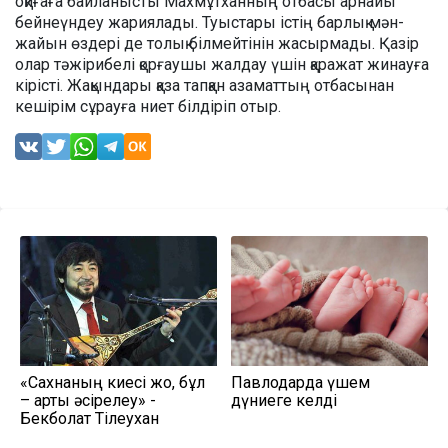
оқиғаға байланысты Махмұтханның отбасы арнайы
бейнеүндеу жариялады. Туыстары істің барлық мән-
жайын өздері де толық білмейтінін жасырмады. Қазір
олар тәжірибелі қорғаушы жалдау үшін қаражат жинауға
кірісті. Жақындары қаза тапқан азаматтың отбасынан
кешірім сұрауға ниет білдіріп отыр.
«Сахнаның киесі жоқ, бұл
Павлодарда үшем
– артық әсірелеу» -
дүниеге келді
Бекболат Тілеухан