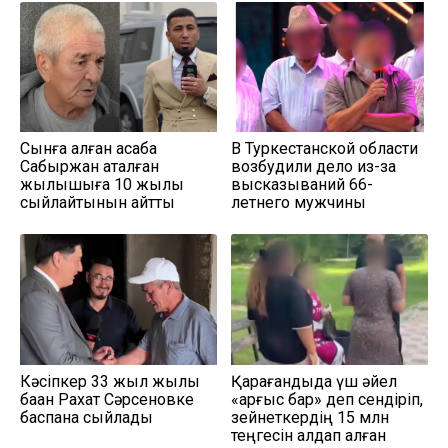
Сынға қалған асаба
В Туркестанской области
Сабыржан ақталған
возбудили дело из-за
жылқышыға 10 жылқы
высказываний 66-
сыйлайтынын айтты
летнего мужчины
Кәсіпкер 33 жыл жылқы
Қарағандыда үш әйел
баққан Рахат Сәрсеновке
«қарғыс бар» деп сендіріп,
баспана сыйлады
зейнеткердің 15 млн
теңгесін алдап алған