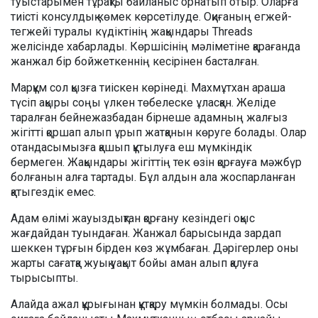
туыстарымен тұрақты байланыс орнатып отыр. Оларға
тиісті консулдық көмек көрсетілуде. Оқиғаның егжей-
тегжейі туралы күдіктінің жақындары Threads
желісінде хабарлады. Көршісінің мәліметіне қарағанда
жанжал бір бойжеткеннің кесірінен басталған.
Марқұм сол қызға тиіскен көрінеді. Махмұтхан араша
түсіп ақыры соңы үлкен төбелеске ұласқан. Желіде
таралған бейнежазбадан бірнеше адамның жалғыз
жігітті қоршап алып ұрып жатқанын көруге болады. Олар
отандасымызға қашып құтылуға еш мүмкіндік
бермеген. Жақындары жігіттің тек өзін қорғауға мәжбүр
болғанын алға тартады. Бұл алдын ала жоспарланған
қатыгездік емес.
Адам өлімі жауыздықтан қорғану кезіндегі оқыс
жағдайдан туындаған. Жанжал барысында зардап
шеккен тұрғын бірден көз жұмбаған. Дәрігерлер оны
жарты сағатқа жуық уақыт бойы аман алып қалуға
тырысыпты.
Алайда ажал құрығынан құтқару мүмкін болмады. Осы