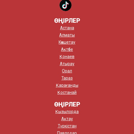
ӨҢІРЛЕР
Астана
Алматы
Көкшетау
Ақтөбе
Қонаев
Атырау
Орал
Тараз
Қарағанды
Қостанай
ӨҢІРЛЕР
Қызылорда
Ақтау
Түркістан
Павлодар