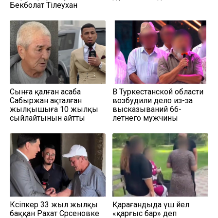
Бекболат Тілеухан
Сынға қалған асаба
В Туркестанской области
Сабыржан ақталған
возбудили дело из-за
жылқышыға 10 жылқы
высказываний 66-
сыйлайтынын айтты
летнего мужчины
Кәсіпкер 33 жыл жылқы
Қарағандыда үш әйел
баққан Рахат Сәрсеновке
«қарғыс бар» деп