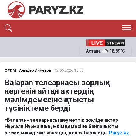
ЭКСКЛЮЗИВ
САЯСАТ
Астана
18.89°C
САЙЛАУ-2026
ЭКОНОМИКА
ҚОҒАМ
ОҚИҒА
Қоғам
Алишер Ахметов
12.05.2026 15:58
СҰХБАТ
Balapan телеарнасы зорлық
News
көргенін айтқан актердің
мәлімдемесіне қатысты
түсініктеме берді
«Балапан» телеарнасы әлеуметтік желіде актер
Нұрғали Нұрманның мәлімдемесіне байланысты
ресми мәлімдеме жасады, деп хабарлайды
Paryz.kz.