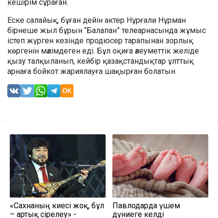
кешірім сұраған.
Еске салайық, бұған дейін актер Нұрғали Нұрман
бірнеше жыл бұрын “Балапан” телеарнасында жұмыс
істеп жүрген кезінде продюсер тарапынан зорлық
көргенін мәлімдеген еді. Бұл оқиға әлеуметтік желіде
қызу талқыланып, кейбір қазақстандықтар ұлттық
арнаға бойкот жариялауға шақырған болатын.
«Сахнаның киесі жоқ, бұл
Павлодарда үшем
– артық әсірелеу» -
дүниеге келді