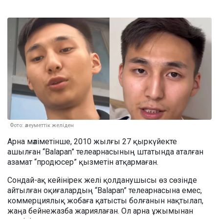
Фото: әлеуметтік желіден
Арна мәліметінше, 2010 жылғы 27 қыркүйекте
ашылған “Balapan” телеарнасының штатында аталған
азамат “продюсер” қызметін атқармаған.
Сондай-ақ кейінірек желі қолданушысы өз сөзінде
айтылған оқиғалардың “Balapan” телеарнасына емес,
коммерциялық жобаға қатысты болғанын нақтылап,
жаңа бейнежазба жариялаған. Ол арна ұжымынан