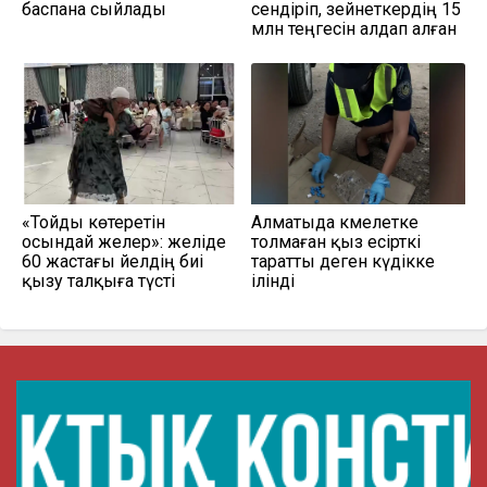
баспана сыйлады
сендіріп, зейнеткердің 15
млн теңгесін алдап алған
«Тойды көтеретін
Алматыда кәмелетке
осындай әжелер»: желіде
толмаған қыз есірткі
60 жастағы әйелдің биі
таратты деген күдікке
қызу талқыға түсті
ілінді