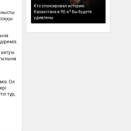
Кто спонсировал историю
Казахстана в 90-е? Вы будете
ланысты
удивлены
 соққы
нына
діреміз.
 кетуін
атынына
,
міз. Ол
ері
іп тұр,