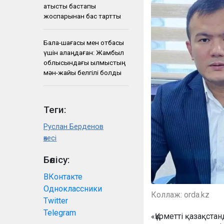
қатысты бастапқы
жоспарынан бас тартты
Бала-шағасы мен отбасы
үшін алаңдаған: Жамбыл
облысындағы қылмыстың
мән-жайы белгілі болды
Теги:
Руслан Берденов
әкесі
Бөлісу:
ВКонтакте
Одноклассники
Коллаж: orda.kz
Twitter
Telegram
«Құрметті қазақст