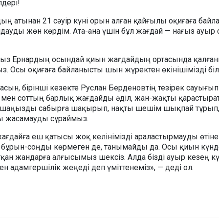
дері!
ың атынан 21 сәуір күні орын алған қайғылы оқиғаға бай
лдауды жөн көрдім. Ата-ана үшін бұл жағдай — нағыз ауыр
ымыз Ернардың осындай қиын жағдайдың ортасында қалға
з. Осы оқиғаға байланысты шын жүректен өкінішімізді біл
асын, бірінші кезекте Руслан Берденовтің тезірек сауығып
геу мен соттың барлық жағдайды әділ, жан-жақты қарастыр
аршаңызды сабырға шақырып, нақты шешім шықпай тұрып
 жасамауды сұраймыз.
жағдайға еш қатысы жоқ келінімізді араластырмауды өтіне
 бұрын-соңды көрмеген де, танымайды да. Осы қиын күнд
тқан жандарға алғысымыз шексіз. Алда бізді ауыр кезең күт
ен адамгершілік жеңеді деп үміттенеміз», — деді ол.