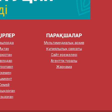
ІРЛЕР
ПАРАҚШАЛАР
зылорда
Мультимедиалық архив
Ақтау
Құпиялылық саясаты
ркістан
Сайт ережелері
влодар
Агенттік туралы
тропавл
Жарнама
скемен
ымкент
Семей
дықорған
зқазған