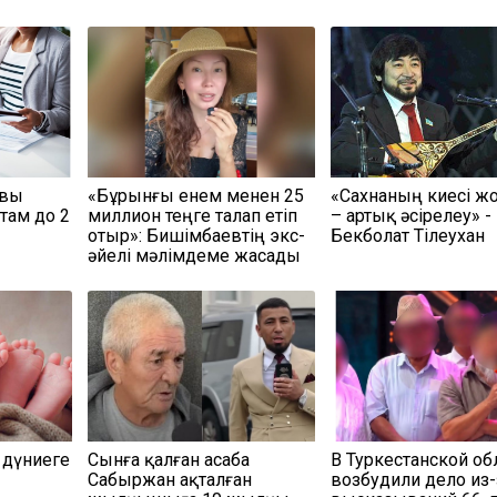
овы
«Бұрынғы енем менен 25
«Сахнаның киесі жо
там до 2
миллион теңге талап етіп
– артық әсірелеу» -
отыр»: Бишімбаевтің экс-
Бекболат Тілеухан
әйелі мәлімдеме жасады
 дүниеге
Сынға қалған асаба
В Туркестанской об
Сабыржан ақталған
возбудили дело из-