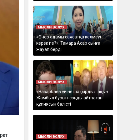
МЫСЛИ ВСЛУХ!
«Өнер адамы саясатқа келмеуі
керек пе?»: Тамара Асар сынға
жауап берді
МЫСЛИ ВСЛУХ!
«Назарбаев үйіне шақырды»: ақын
Жамбыл бұрын-соңды айтпаған
құпиясын бөлісті
рат
МЫСЛИ ВСЛУХ!