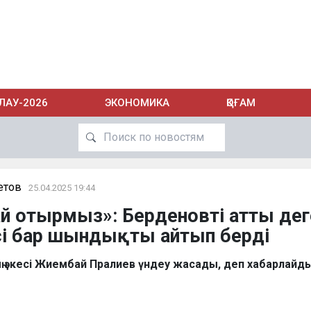
ЛАУ-2026
ЭКОНОМИКА
ҚОҒАМ
етов
25.04.2025 19:44
й отырмыз»: Берденовті атты дег
кесі бар шындықты айтып берді
 әкесі Жиембай Пралиев үндеу жасады, деп хабарлайд