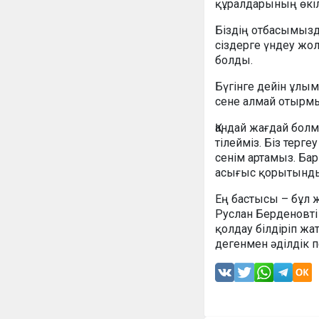
құралдарының өкіл
Біздің отбасымызд
сіздерге үндеу жо
болды.
Бүгінге дейін ұл
сене алмай отырмы
Қандай жағдай болм
тілейміз. Біз тер
сенім артамыз. Б
асығыс қорытынды
Ең бастысы – бұл 
Руслан Берденовті
қолдау білдіріп жа
дегенмен әділдік п