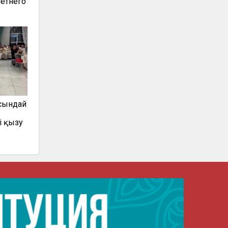
етнего
осындай
і қызу