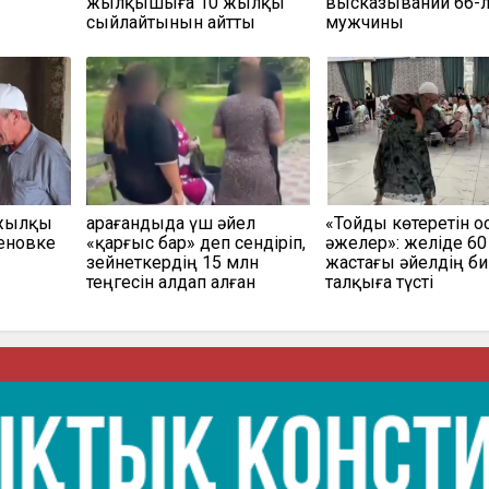
жылқышыға 10 жылқы
высказываний 66-л
сыйлайтынын айтты
мужчины
 жылқы
Қарағандыда үш әйел
«Тойды көтеретін 
сеновке
«қарғыс бар» деп сендіріп,
әжелер»: желіде 60
зейнеткердің 15 млн
жастағы әйелдің би
теңгесін алдап алған
талқыға түсті