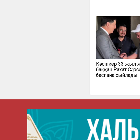
Кәсіпкер 33 жыл
баққан Рахат Сәр
баспана сыйлады