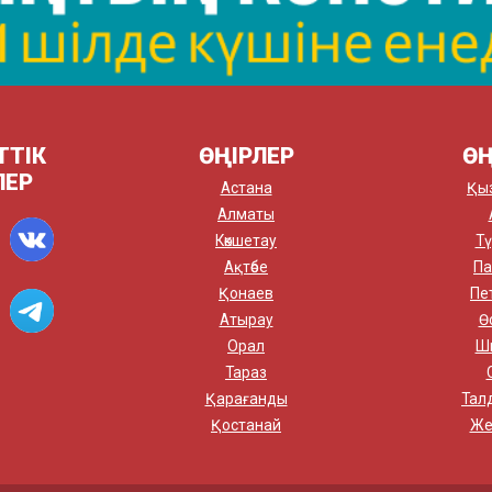
ТТІК
ӨҢІРЛЕР
ӨҢ
ЛЕР
Астана
Қы
Алматы
Көкшетау
Тү
Ақтөбе
Па
Қонаев
Пе
Атырау
Ө
Орал
Ш
Тараз
Қарағанды
Тал
Қостанай
Же