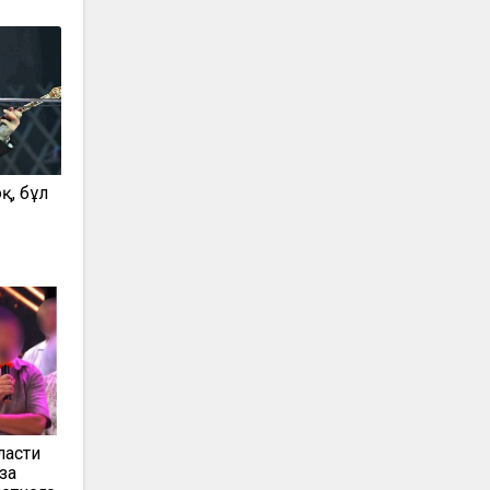
қ, бұл
ласти
за