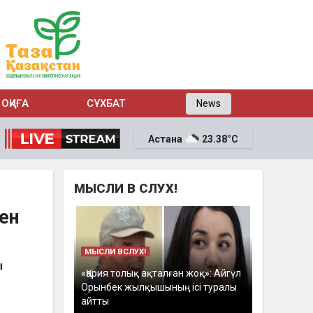
ОҚИҒА
СҰХБАТ
News
Астана
23.38°C
МЫСЛИ В СЛУХ!
ен
МЫСЛИ ВСЛУХ!
ы
«Қария толық ақталған жоқ»: Айгүл
Орынбек жылқышының ісі туралы
айтты