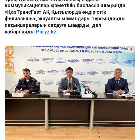
коммуникациялар қызметінің баспасөз алаңында
«ҚазТрансГаз» АҚ Қызылорда өндірістік
филиалының жауапты мамандары тұрғындарды
сақтық шараларын сақтауға шақырды, деп
хабарлайды
Paryz.kz
.