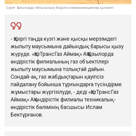
Сурет: Қызылорда облысының Өңірлік коммуникациялар қызметі
- Қазіргі таңда күзгі және қысқы мерзімдегі
жылыту маусымына дайындық барысы қызу
жүруде. «ҚазТрансГаз Аймақ» АҚ Қызылорда
өндірістік филиалының газ объектілері
жылыту маусымына толықтай дайын.
Сондай-ақ, газ жабдықтарын қауіпсіз
пайдалану бойынша тұрғындарға түсіндірме
жұмыстары жүргізілуде, - деді «ҚазТрансГаз
Аймақ» АҚ өндірістік филиалы техникалық-
өндірістік бөлімінің басшысы Ислам
Бектұрғанов.