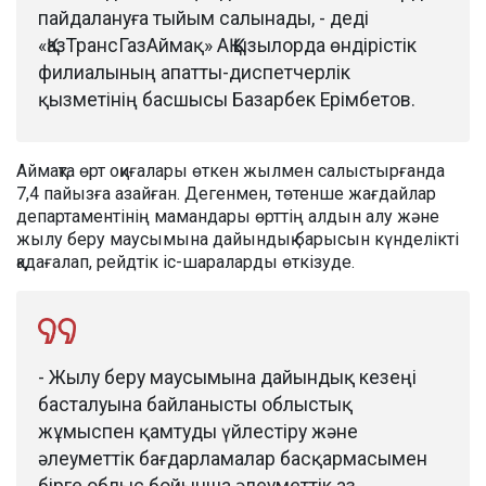
пайдалануға тыйым салынады, - деді
«ҚазТрансГазАймақ» АҚ Қызылорда өндірістік
филиалының апатты-диспетчерлік
қызметінің басшысы Базарбек Ерімбетов.
Аймақта өрт оқиғалары өткен жылмен салыстырғанда
7,4 пайызға азайған. Дегенмен, төтенше жағдайлар
департаментінің мамандары өрттің алдын алу және
жылу беру маусымына дайындық барысын күнделікті
қадағалап, рейдтік іс-шараларды өткізуде.
- Жылу беру маусымына дайындық кезеңі
басталуына байланысты облыстық
жұмыспен қамтуды үйлестіру және
әлеуметтік бағдарламалар басқармасымен
бірге облыс бойынша әлеуметтік аз