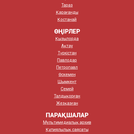
Тараз
Қарағанды
Қостанай
ӨҢІРЛЕР
Қызылорда
Ақтау
Түркістан
Павлодар
Петропавл
Өскемен
Шымкент
Семей
Талдықорған
Жезқазған
ПАРАҚШАЛАР
Мультимедиалық архив
Құпиялылық саясаты