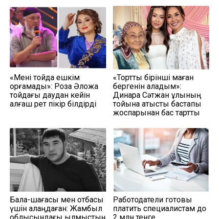
«Мені тойда ешкім
«Тортты бірінші маған
қорғамады»: Роза Әлқожа
бергенін қаладым»:
тойдағы даудан кейін
Динара Сәтжан ұлының
алғаш рет пікір білдірді
тойына қатысты бастапқы
жоспарынан бас тартты
Бала-шағасы мен отбасы
Работодатели готовы
үшін алаңдаған: Жамбыл
платить специалистам до
облысындағы қылмыстың
2 млн тенге