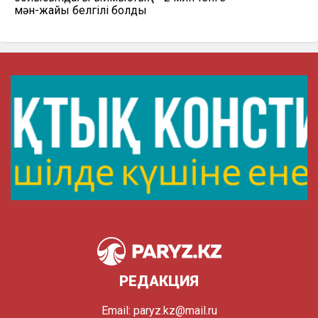
мән-жайы белгілі болды
РЕДАКЦИЯ
Email:
paryz.kz@mail.ru