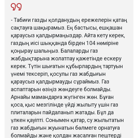
- Табиғи газды қолданудың ережелерін қатаң
сақтауға шақырамыз. Ең бастысы, ешқашан
қараусыз қалдырмаңыздар. Айта кету керек,
газдың иісі шыққанда бірден 104 нөміріне
қоңырау шалыңыз. Балаларды газ
жабдықтарына жолатпау қажетінде ескеру
керек. Түтін шығатын құбырлардың тартуын
үнемі тексеріп, қосулы газ жабдығын
қараусыз қалдырмауды сұраймыз. Газ
аспаптарын өзіңіз жөндеуге болмайды.
Арнайы мамандарға жүгінген жөн. Бұған
қоса, қыс мезгілінде үйді жылыту үшін газ
плиталарын пайдаланып жатады. Бұл да
үлкен қауіпті. Сонымен қатар, су жылытатын
газ жабдығын жуынатын бөлмеге орнатуға
болмайды және қолдан жасалған пештерді