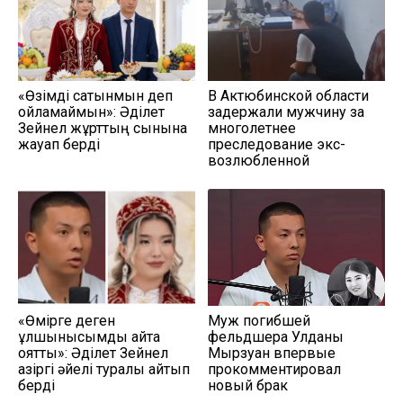
«Өзімді сатқынмын деп
В Актюбинской области
ойламаймын»: Әділет
задержали мужчину за
Зейнел жұрттың сынына
многолетнее
жауап берді
преследование экс-
возлюбленной
«Өмірге деген
Муж погибшей
құлшынысымды қайта
фельдшера Улданы
оятты»: Әділет Зейнел
Мырзуан впервые
қазіргі әйелі туралы айтып
прокомментировал
берді
новый брак