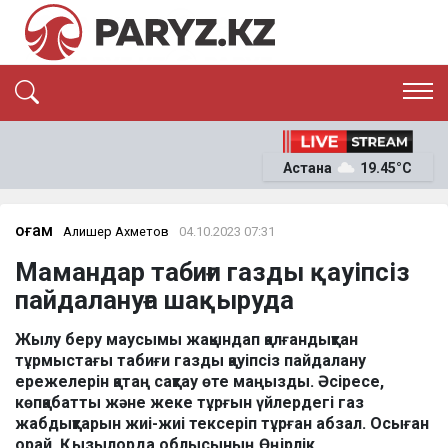
ЭКСКЛЮЗИВ
САЯСАТ
Астана
19.45°C
САЙЛАУ-2026
ЭКОНОМИКА
ҚОҒАМ
ОҚИҒА
Қоғам
Алишер Ахметов
04.10.2023 07:31
СҰХБАТ
Мамандар табиғи газды қауіпсіз
News
пайдалануға шақыруда
Жылу беру маусымы жақындап қалғандықтан
тұрмыстағы табиғи газды қауіпсіз пайдалану
ережелерін қатаң сақтау өте маңызды. Әсіресе,
көпқабатты және жеке тұрғын үйлердегі газ
жабдықтарын жиі-жиі тексеріп тұрған абзал. Осыған
орай, Қызылорда облысының Өңірлік