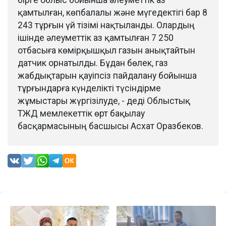
қамтылған, көпбалалы және мүгедектігі бар 8
243 тұрғын үй тізімі нақтыланды. Олардың
ішінде әлеуметтік аз қамтылған 7 250
отбасыға көмірқышқыл газын анықтайтын
датчик орнатылды. Бұдан бөлек, газ
жабдықтарын қауіпсіз пайдалану бойынша
тұрғындарға күнделікті түсіндірме
жұмыстары жүргізілуде, - деді Облыстық
ТЖД мемлекеттік өрт бақылау
басқармасының басшысы Асхат Оразбеков.