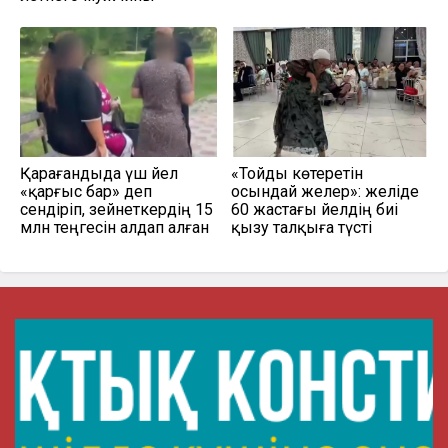
Қарағандыда үш әйел
«Тойды көтеретін
«қарғыс бар» деп
осындай әжелер»: желіде
сендіріп, зейнеткердің 15
60 жастағы әйелдің биі
млн теңгесін алдап алған
қызу талқыға түсті