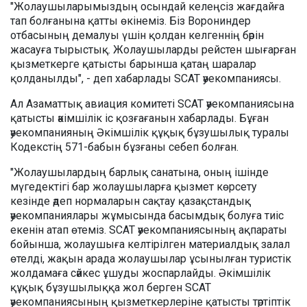
"Жолаушыларымыздың осындай келеңсіз жағдайға
тап болғанына қатты өкінеміз. Біз Ворониндер
отбасының демалуы үшін қолдан келгеннің бәрін
жасауға тырыстық. Жолаушыларды рейстен шығарған
қызметкерге қатысты барынша қатаң шаралар
қолданылды", - деп хабарлады SCAT әуекомпаниясы.
Ал Азаматтық авиация комитеті SCAT әуекомпаниясына
қатысты әкімшілік іс қозғағанын хабарлады. Бұған
әуекомпанияның Әкімшілік құқық бұзушылық туралы
Кодекстің 571-бабын бұзғаны себеп болған.
"Жолаушылардың барлық санатына, оның ішінде
мүгедектігі бар жолаушыларға қызмет көрсету
кезінде әдеп нормаларын сақтау қазақстандық
әуекомпаниялары жұмысында басымдық болуға тиіс
екенін атап өтеміз. SCAT әуекомпаниясының ақпараты
бойынша, жолаушыға келтірілген материалдық залал
өтелді, жақын арада жолаушылар ұсынылған туристік
жолдамаға сәйкес ұшуды жоспарлайды. Әкімшілік
құқық бұзушылыққа жол берген SCAT
әуекомпаниясының қызметкерлеріне қатысты тәртіптік