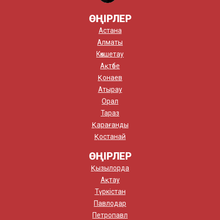
ӨҢІРЛЕР
Астана
Алматы
Көкшетау
Ақтөбе
Қонаев
Атырау
Орал
Тараз
Қарағанды
Қостанай
ӨҢІРЛЕР
Қызылорда
Ақтау
Түркістан
Павлодар
Петропавл