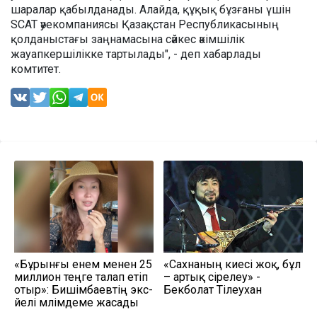
шаралар қабылданады. Алайда, құқық бұзғаны үшін
SCAT әуекомпаниясы Қазақстан Республикасының
қолданыстағы заңнамасына сәйкес әкімшілік
жауапкершілікке тартылады", - деп хабарлады
комтитет.
«Бұрынғы енем менен 25
«Сахнаның киесі жоқ, бұл
миллион теңге талап етіп
– артық әсірелеу» -
отыр»: Бишімбаевтің экс-
Бекболат Тілеухан
әйелі мәлімдеме жасады