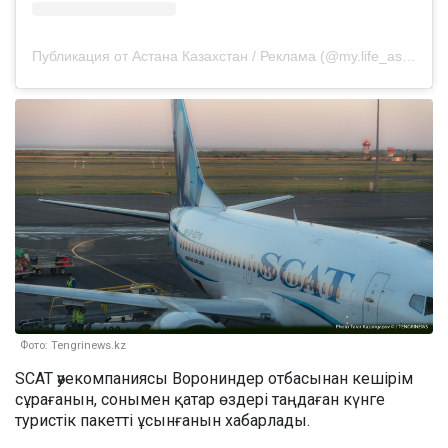
Публикация от Астана Казахстан / Реклама (@my.life_astana)
Фото: Tengrinews.kz
SCAT әуекомпаниясы Ворониндер отбасынан кешірім
сұрағанын, сонымен қатар өздері таңдаған күнге
туристік пакетті ұсынғанын хабарлады.