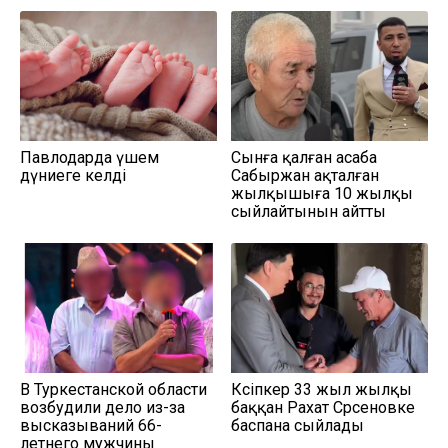
Павлодарда үшем
Сынға қалған асаба
дүниеге келді
Сабыржан ақталған
жылқышыға 10 жылқы
сыйлайтынын айтты
В Туркестанской области
Кәсіпкер 33 жыл жылқы
возбудили дело из-за
баққан Рахат Сәрсеновке
высказываний 66-
баспана сыйлады
летнего мужчины