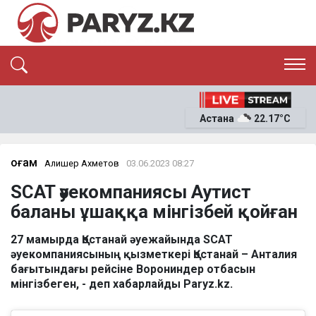
ЭКСКЛЮЗИВ
САЯСАТ
Астана
22.17°C
САЙЛАУ-2026
ЭКОНОМИКА
ҚОҒАМ
ОҚИҒА
Қоғам
Алишер Ахметов
03.06.2023 08:27
СҰХБАТ
SCAT әуекомпаниясы Аутист
News
баланы ұшаққа мінгізбей қойған
27 мамырда Қостанай әуежайында SCAT
әуекомпаниясының қызметкері Қостанай – Анталия
бағытындағы рейсіне Ворониндер отбасын
мінгізбеген, - деп хабарлайды Paryz.kz.