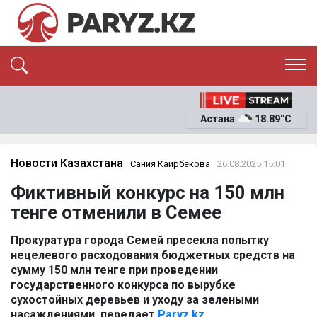
ЭКСКЛЮЗИВ
САЯСАТ
Астана
18.89°C
САЙЛАУ-2026
ЭКОНОМИКА
ҚОҒАМ
ОҚИҒА
Новости Казахстана
Сания Каирбекова
26.08.2025 15:01
СҰХБАТ
Фиктивный конкурс на 150 млн
News
тенге отменили в Семее
Прокуратура города Семей пресекла попытку
нецелевого расходования бюджетных средств на
сумму 150 млн тенге при проведении
государственного конкурса по вырубке
сухостойных деревьев и уходу за зелеными
насаждениями, передает
Paryz.kz.