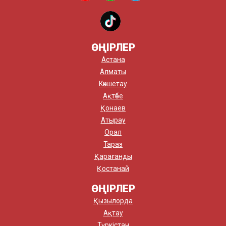
ӨҢІРЛЕР
Астана
Алматы
Көкшетау
Ақтөбе
Қонаев
Атырау
Орал
Тараз
Қарағанды
Қостанай
ӨҢІРЛЕР
Қызылорда
Ақтау
Түркістан