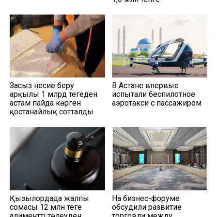
Заңсыз несие беру
В Астане впервые
арқылы 1 млрд теңгеден
испытали беспилотное
астам пайда көрген
аэротакси с пассажиром
қостанайлық сотталды
Қызылордада жалпы
На бизнес-форуме
сомасы 12 млн теңге
обсудили развитие
алиментті төлеуден
торговли между