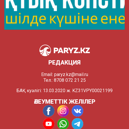
РЕДАКЦИЯ
Email:
paryz.kz@mail.ru
Тел.: 8708 072 21 25
БАҚ куәлігі: 13.03.2020 ж. KZ31VPY00021199
ӘЛЕУМЕТТІК ЖЕЛІЛЕР