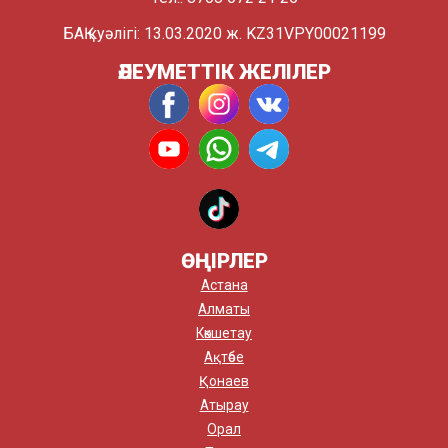
БАҚ куәлігі: 13.03.2020 ж. KZ31VPY00021199
ӘЛЕУМЕТТІК ЖЕЛІЛЕР
ӨҢІРЛЕР
Астана
Алматы
Көкшетау
Ақтөбе
Қонаев
Атырау
Орал