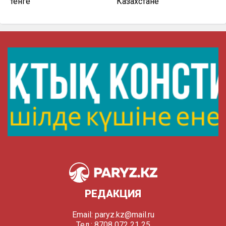
тенге
Казахстане
РЕДАКЦИЯ
Email:
paryz.kz@mail.ru
Тел.: 8708 072 21 25