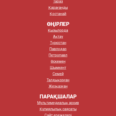
Тараз
Қарағанды
Қостанай
ӨҢІРЛЕР
Қызылорда
Ақтау
Түркістан
Павлодар
Петропавл
Өскемен
Шымкент
Семей
Талдықорған
Жезқазған
ПАРАҚШАЛАР
Мультимедиалық архив
Құпиялылық саясаты
Сайт ережелері