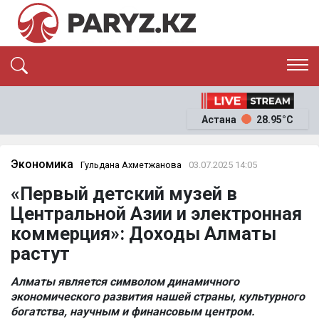
ЭКСКЛЮЗИВ
САЯСАТ
Астана
28.95°C
САЙЛАУ-2026
ЭКОНОМИКА
ҚОҒАМ
ОҚИҒА
Экономика
Гульдана Ахметжанова
03.07.2025 14:05
СҰХБАТ
«Первый детский музей в
News
Центральной Азии и электронная
коммерция»: Доходы Алматы
растут
Алматы является символом динамичного
экономического развития нашей страны, культурного
богатства, научным и финансовым центром.