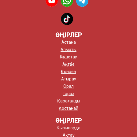
ӨҢІРЛЕР
Астана
Алматы
Көкшетау
Ақтөбе
Қонаев
Атырау
Орал
Тараз
Қарағанды
Қостанай
ӨҢІРЛЕР
Қызылорда
Ақтау