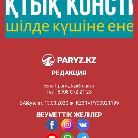
РЕДАКЦИЯ
Email:
paryz.kz@mail.ru
Тел.: 8708 072 21 25
БАҚ куәлігі: 13.03.2020 ж. KZ31VPY00021199
ӘЛЕУМЕТТІК ЖЕЛІЛЕР