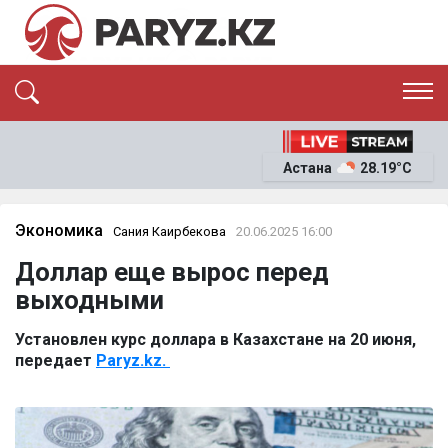
ЭКСКЛЮЗИВ
САЯСАТ
Астана
28.19°C
САЙЛАУ-2026
ЭКОНОМИКА
ҚОҒАМ
ОҚИҒА
Экономика
Сания Каирбекова
20.06.2025 16:00
СҰХБАТ
Доллар еще вырос перед
News
выходными
Установлен курс доллара в Казахстане на 20 июня,
передает
Paryz.kz.