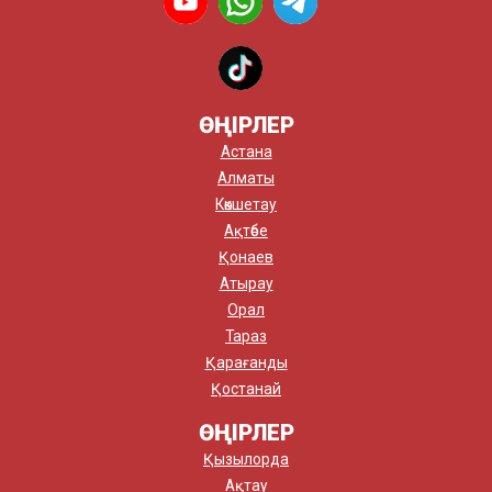
ӨҢІРЛЕР
Астана
Алматы
Көкшетау
Ақтөбе
Қонаев
Атырау
Орал
Тараз
Қарағанды
Қостанай
ӨҢІРЛЕР
Қызылорда
Ақтау