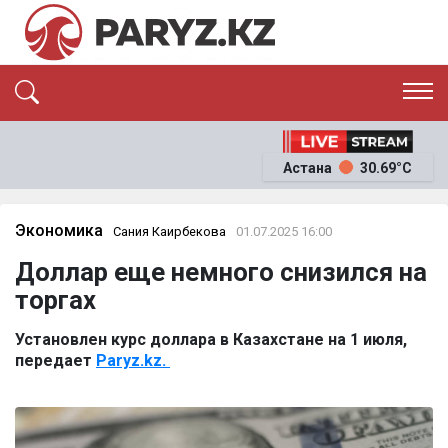
ЭКСКЛЮЗИВ
САЯСАТ
Астана
30.69°C
САЙЛАУ-2026
ЭКОНОМИКА
ҚОҒАМ
ОҚИҒА
Экономика
Сания Каирбекова
01.07.2025 16:00
СҰХБАТ
Доллар еще немного снизился на
News
торгах
Установлен курс доллара в Казахстане на 1 июля,
передает
Paryz.kz.