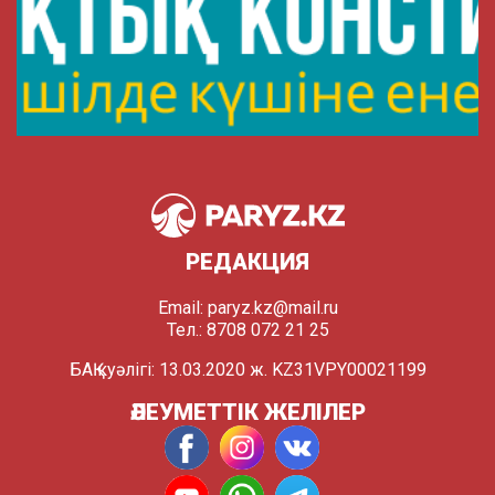
РЕДАКЦИЯ
Email:
paryz.kz@mail.ru
Тел.: 8708 072 21 25
БАҚ куәлігі: 13.03.2020 ж. KZ31VPY00021199
ӘЛЕУМЕТТІК ЖЕЛІЛЕР