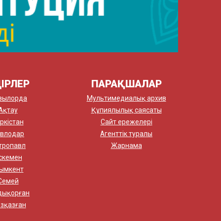
ІРЛЕР
ПАРАҚШАЛАР
зылорда
Мультимедиалық архив
Ақтау
Құпиялылық саясаты
ркістан
Сайт ережелері
влодар
Агенттік туралы
тропавл
Жарнама
скемен
ымкент
Семей
дықорған
зқазған