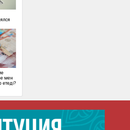
нялся
ме
ие мен
р етеді?