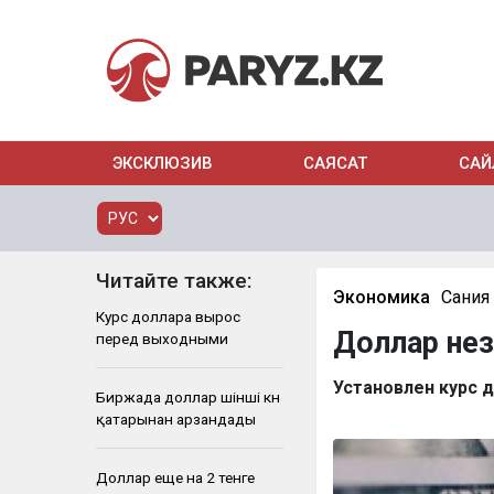
ЭКСКЛЮЗИВ
САЯСАТ
САЙ
Читайте также:
Экономика
Сания
Курс доллара вырос
Доллар нез
перед выходными
Установлен курс д
Биржада доллар үшінші күн
қатарынан арзандады
Доллар еще на 2 тенге