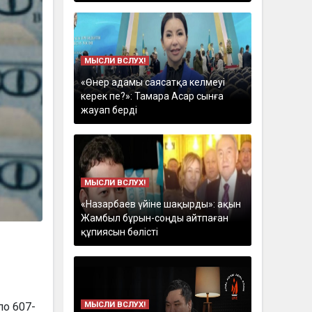
МЫСЛИ ВСЛУХ!
«Өнер адамы саясатқа келмеуі
керек пе?»: Тамара Асар сынға
жауап берді
МЫСЛИ ВСЛУХ!
«Назарбаев үйіне шақырды»: ақын
Жамбыл бұрын-соңды айтпаған
құпиясын бөлісті
МЫСЛИ ВСЛУХ!
по 607-