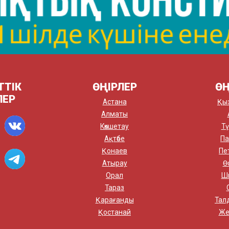
ТТІК
ӨҢІРЛЕР
ӨҢ
ЛЕР
Астана
Қы
Алматы
Көкшетау
Тү
Ақтөбе
Па
Қонаев
Пе
Атырау
Ө
Орал
Ш
Тараз
Қарағанды
Тал
Қостанай
Же