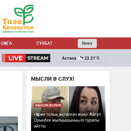
ОҚИҒА
СҰХБАТ
News
Астана
23.21°C
МЫСЛИ В СЛУХ!
МЫСЛИ ВСЛУХ!
«Қария толық ақталған жоқ»: Айгүл
Орынбек жылқышының ісі туралы
айтты