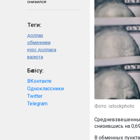
снизился
Теги:
доллар
обменники
курс доллара
валюта
Бөлісу:
ВКонтакте
Одноклассники
Twitter
Telegram
Фото: istockphoto
Средневзвешенный 
снизившись на 0,69
В обменных пунктах