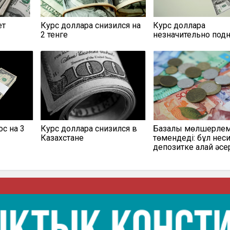
ет
Курс доллара снизился на
Курс доллара
2 тенге
незначительно под
с на 3
Курс доллара снизился в
Базалық мөлшерле
Казахстане
төмендеді: бұл нес
депозитке қалай әсе