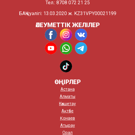
Тел.: 8708 072 21 25
БАҚ куәлігі: 13.03.2020 ж. KZ31VPY00021199
ӘЛЕУМЕТТІК ЖЕЛІЛЕР
ӨҢІРЛЕР
Астана
Алматы
Көкшетау
Ақтөбе
Қонаев
Атырау
Орал