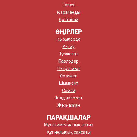
Тараз
Қарағанды
Қостанай
ӨҢІРЛЕР
Қызылорда
Ақтау
Түркістан
Павлодар
Петропавл
Өскемен
Шымкент
Семей
Талдықорған
Жезқазған
ПАРАҚШАЛАР
Мультимедиалық архив
Құпиялылық саясаты