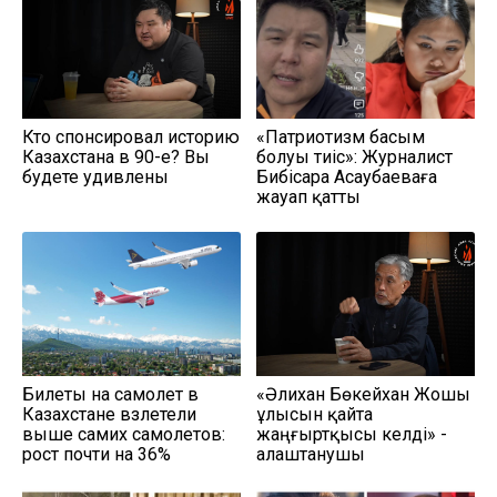
Кто спонсировал историю
«Патриотизм басым
Казахстана в 90-е? Вы
болуы тиіс»: Журналист
будете удивлены
Бибісара Асаубаеваға
жауап қатты
Билеты на самолет в
«Әлихан Бөкейхан Жошы
Казахстане взлетели
ұлысын қайта
выше самих самолетов:
жаңғыртқысы келді» -
рост почти на 36%
алаштанушы