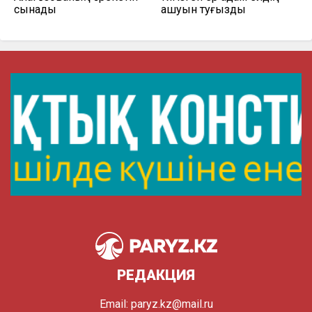
сынады
ашуын туғызды
РЕДАКЦИЯ
Email:
paryz.kz@mail.ru