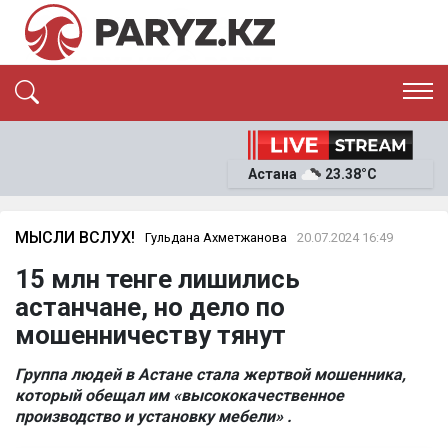
ЭКСКЛЮЗИВ
САЯСАТ
САЙЛАУ-2026
Астана
23.38°C
ЭКОНОМИКА
ҚОҒАМ
ОҚИҒА
МЫСЛИ ВСЛУХ!
Гульдана Ахметжанова
20.07.2024 16:49
СҰХБАТ
News
15 млн тенге лишились
астанчане, но дело по
мошенничеству тянут
Группа людей в Астане стала жертвой мошенника,
который обещал им «высококачественное
производство и установку мебели» .