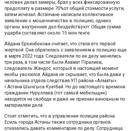
человек делал замеры, брал у всех фиксированную
предоплату в размере 70%от общей стоимости услуги,
затем исчезал. Астанчане написали коллективное
заявление о мошенничестве в полицию, однако
органы внутренних дел бездействуют. Общая сумма
ущерба составляет около 15 млн тенге.
Айдана Еркинбекова считает
, что стала его первой
жертвой. Она обратилась с заявлением в полицию еще
в марте 2022 года. Следователи по ее делу менялись
три раза, в том числе были Азамат
Піралиев,
следователь Жандос,
который в настоящий момент
якобы уволился. Айдана не скрывает, что была даже у
начальника отдела следствия УП района «Алматы»
г.Астана Шынгыса Куатбай. Но до настоящего времени
гражданин Нуруллаев (тот самый мебельщик)
находится на свободе и даже не признан виновным по
материалам дела.
Стоит отметить, что в управлении полиции района
Есиль города Астаны также сотрудники органов
отказались давать комментарии по делу. Сотрудница