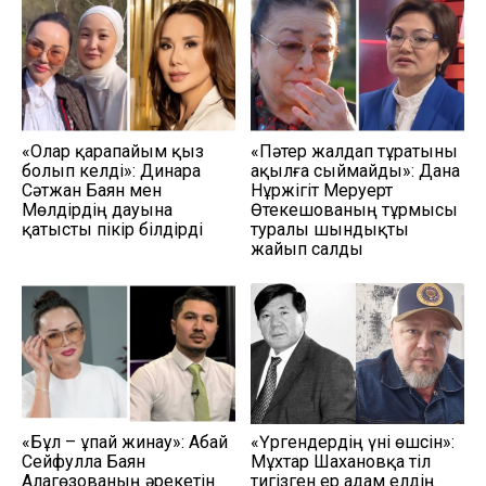
«Олар қарапайым қыз
«Пәтер жалдап тұратыны
болып келді»: Динара
ақылға сыймайды»: Дана
Сәтжан Баян мен
Нұржігіт Меруерт
Мөлдірдің дауына
Өтекешованың тұрмысы
қатысты пікір білдірді
туралы шындықты
жайып салды
«Бұл – ұпай жинау»: Абай
«Үргендердің үні өшсін»:
Сейфулла Баян
Мұхтар Шахановқа тіл
Алагөзованың әрекетін
тигізген ер адам елдің