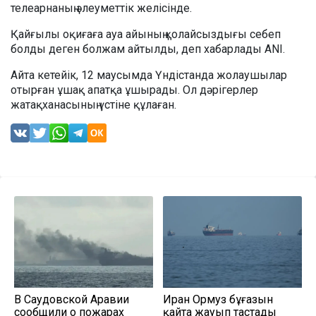
телеарнаның әлеуметтік желісінде.
Қайғылы оқиғаға ауа айының қолайсыздығы себеп
болды деген болжам айтылды, деп хабарлады ANI.
Айта кетейік, 12 маусымда Үндістанда жолаушылар
отырған ұшақ апатқа ұшырады. Ол дәрігерлер
жатақханасының үстіне құлаған.
В Саудовской Аравии
Иран Ормуз бұғазын
сообщили о пожарах
қайта жауып тастады