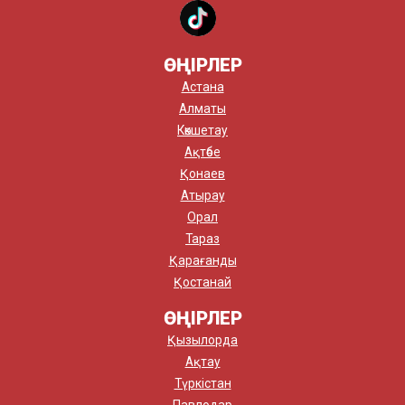
ӨҢІРЛЕР
Астана
Алматы
Көкшетау
Ақтөбе
Қонаев
Атырау
Орал
Тараз
Қарағанды
Қостанай
ӨҢІРЛЕР
Қызылорда
Ақтау
Түркістан
Павлодар