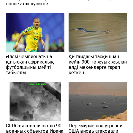
после атак хуситов
Әлем чемпионатына
Қытайдағы тасқыннан
қатысқан африкалық
кейін 900-ге жуық жылан
футболшының мәйіті
елді мекендерге тарап
табылды
кеткен
США атаковали около 90
Перемирие под угрозой:
военных объектов Ирана
США вновь атаковали