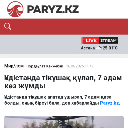
ЭКСКЛЮЗИВ
САЯСАТ
Астана
25.01°C
САЙЛАУ-2026
ЭКОНОМИКА
ҚОҒАМ
ОҚИҒА
Мир/Әлем
Нұрдаулет Кенжебай
16.06.2025 11:47
СҰХБАТ
Үндістанда тікұшақ құлап, 7 адам
News
көз жұмды
Үндістанда тікұшақ апатқа ұшырап, 7 адам қаза
болды, оның біреуі бала, деп хабарлайды
Paryz.kz
.