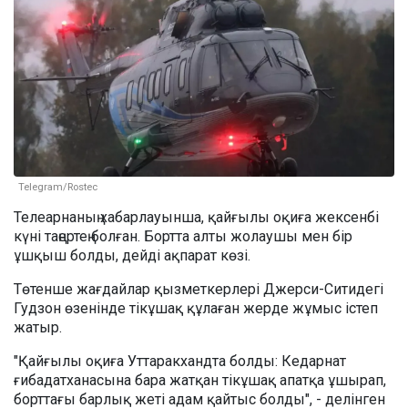
Telegram/Rostec
Телеарнаның хабарлауынша, қайғылы оқиға жексенбі
күні таңертең болған. Бортта алты жолаушы мен бір
ұшқыш болды, дейді ақпарат көзі.
Төтенше жағдайлар қызметкерлері Джерси-Ситидегі
Гудзон өзенінде тікұшақ құлаған жерде жұмыс істеп
жатыр.
"Қайғылы оқиға Уттаракхандта болды: Кедарнат
ғибадатханасына бара жатқан тікұшақ апатқа ұшырап,
борттағы барлық жеті адам қайтыс болды", - делінген