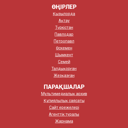
ӨҢІРЛЕР
Қызылорда
Ақтау
Түркістан
Павлодар
Петропавл
Өскемен
Шымкент
Семей
Талдықорған
Жезқазған
ПАРАҚШАЛАР
Мультимедиалық архив
Құпиялылық саясаты
Сайт ережелері
Агенттік туралы
Жарнама