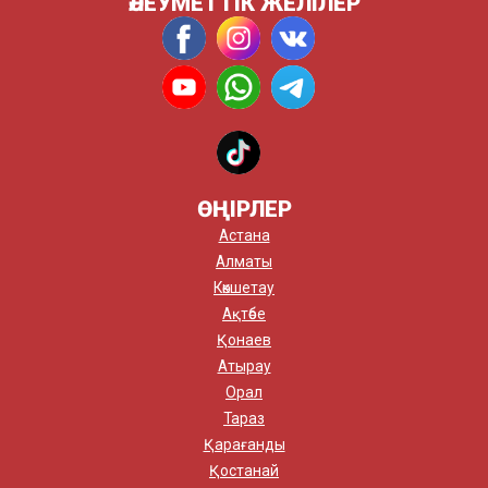
ӘЛЕУМЕТТІК ЖЕЛІЛЕР
ӨҢІРЛЕР
Астана
Алматы
Көкшетау
Ақтөбе
Қонаев
Атырау
Орал
Тараз
Қарағанды
Қостанай