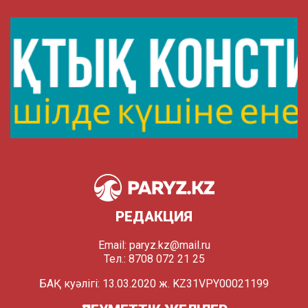
РЕДАКЦИЯ
Email:
paryz.kz@mail.ru
Тел.: 8708 072 21 25
БАҚ куәлігі: 13.03.2020 ж. KZ31VPY00021199