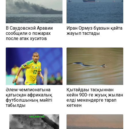
В Саудовской Аравии
Иран Ормуз бұғазын қайта
сообщили о пожарах
жауып тастады
после атак хуситов
Әлем чемпионатына
Қытайдағы тасқыннан
қатысқан африкалық
кейін 900-ге жуық жылан
футболшының мәйіті
елді мекендерге тарап
табылды
кеткен