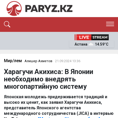
ЭКСКЛЮЗИВ
САЯСАТ
Астана
14.59°C
САЙЛАУ-2026
ЭКОНОМИКА
ҚОҒАМ
ОҚИҒА
Мир/Әлем
Алишер Ахметов
21.09.2024 13:36
СҰХБАТ
Харагучи Акихиса: В Японии
News
необходимо внедрять
многопартийную систему
Японская молодежь придерживается традиций и
высоко их ценит, как заявил Харагучи Акихиса,
представитель Японского агентства
международного сотрудничества (JICA) в интервью