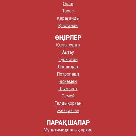
Орал
Тараз
Қарағанды
Қостанай
ӨҢІРЛЕР
Қызылорда
Ақтау
Түркістан
Павлодар
Петропавл
Өскемен
Шымкент
Семей
Талдықорған
Жезқазған
ПАРАҚШАЛАР
Мультимедиалық архив