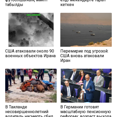
табылды
кеткен
США атаковали около 90
Перемирие под угрозой:
военных объектов Ирана
США вновь атаковали
Иран
В Таиланде
В Германии готовят
несовершеннолетний
масштабную пенсионную
водитель насмерть сбил
реформу: возраст выхода