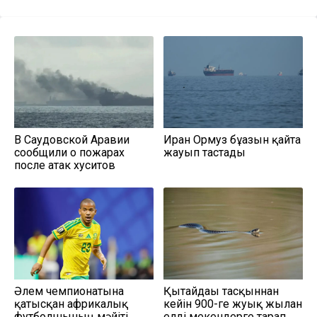
В Саудовской Аравии
Иран Ормуз бұғазын қайта
сообщили о пожарах
жауып тастады
после атак хуситов
Әлем чемпионатына
Қытайдағы тасқыннан
қатысқан африкалық
кейін 900-ге жуық жылан
футболшының мәйіті
елді мекендерге тарап