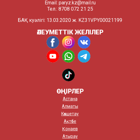
Email:
paryz.kz@mail.ru
Тел.: 8708 072 21 25
БАҚ куәлігі: 13.03.2020 ж. KZ31VPY00021199
ӘЛЕУМЕТТІК ЖЕЛІЛЕР
ӨҢІРЛЕР
Астана
Алматы
Көкшетау
Ақтөбе
Қонаев
Атырау