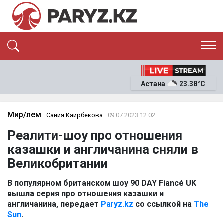
ЭКСКЛЮЗИВ
САЯСАТ
Астана
23.38°C
САЙЛАУ-2026
ЭКОНОМИКА
ҚОҒАМ
ОҚИҒА
Мир/Әлем
Сания Каирбекова
09.07.2023 12:02
СҰХБАТ
Реалити-шоу про отношения
News
казашки и англичанина сняли в
Великобритании
В популярном британском шоу 90 DAY Fiancé UK
вышла серия про отношения казашки и
англичанина, передает
Paryz.kz
со ссылкой на
The
Sun
.