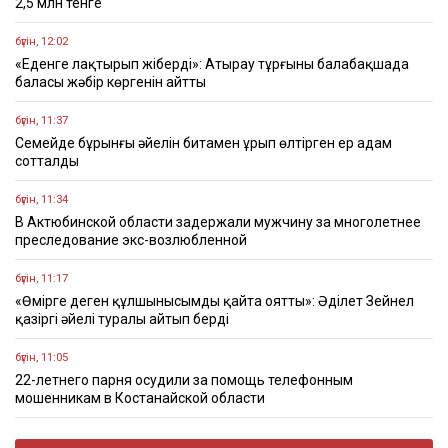
2,5 млн тенге
бүгін, 12:02
«Еденге лақтырып жіберді»: Атырау тұрғыны балабақшада
баласы жәбір көргенін айтты
бүгін, 11:37
Семейде бұрынғы әйелін битамен ұрып өлтірген ер адам
сотталды
бүгін, 11:34
В Актюбинской области задержали мужчину за многолетнее
преследование экс-возлюбленной
бүгін, 11:17
«Өмірге деген құлшынысымды қайта оятты»: Әділет Зейнел
қазіргі әйелі туралы айтып берді
бүгін, 11:05
22-летнего парня осудили за помощь телефонным
мошенникам в Костанайской области
бүгін, 10:43