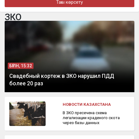
Тағы көрсету
«Дұғада болайық»: МузАРТ тобының әншісі Кенжебек
Жанәбілов жансақтау бөліміне түсті
ЗКО
бүгін, 10:42
Самородное золото незаконно добывали в Кызылординской
области
БҮГІН, 15:32
Свадебный кортеж в ЗКО нарушил ПДД
более 20 раз
НОВОСТИ КАЗАХСТАНА
В ЗКО пресечена схема
легализации краденого скота
через базы данных