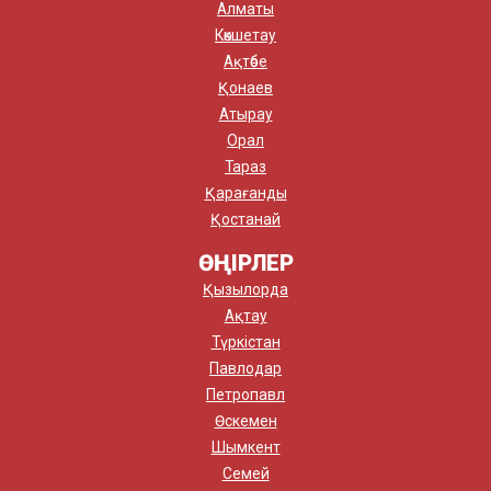
Алматы
Көкшетау
Ақтөбе
Қонаев
Атырау
Орал
Тараз
Қарағанды
Қостанай
ӨҢІРЛЕР
Қызылорда
Ақтау
Түркістан
Павлодар
Петропавл
Өскемен
Шымкент
Семей