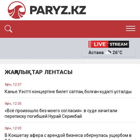
ЭКСКЛЮЗИВ
САЯСАТ
Астана
26°C
САЙЛАУ-2026
ЭКОНОМИКА
ҚОҒАМ
ОҚИҒА
ЖАҢАЛЫҚТАР ЛЕНТАСЫ
СҰХБАТ
News
бүгін, 12:57
Канье Уэсттің концертіне билет сатпақ болған күдікті ұсталды
бүгін, 12:35
«Всё произошло без моего согласия»: в суде зачитали
переписку погибшей Нурай Серикбай
бүгін, 12:03
В Кокшетау афера с арендой бизнеса обернулась ущербом в