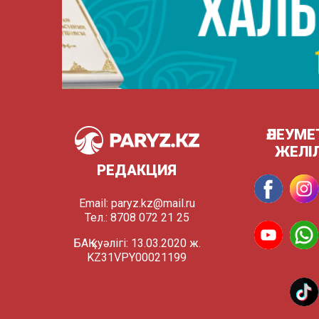
ӘЛЕУМЕ
ЖЕЛІ
РЕДАКЦИЯ
Email:
paryz.kz@mail.ru
Тел.: 8708 072 21 25
БАҚ куәлігі: 13.03.2020 ж.
KZ31VPY00021199