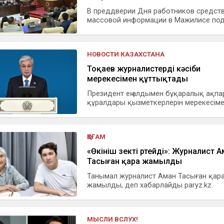
В преддверии Дня работников средст
массовой информации в Мажилисе подв
НОВОСТИ КАЗАХСТАНА
Тоқаев журналистерді кәсіби
мерекесімен құттықтады
Президент ең алдымен бұқаралық ақпа
құралдары қызметкерлерін мерекесімен
ҚОҒАМ
«Өкініш өзекті өртейді»: Журналист 
Тасыған қара жамылды
Танымал журналист Аман Тасыған қар
жамылды, деп хабарлайды paryz.kz.
МЫСЛИ ВСЛУХ!