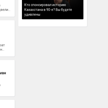
Кто спонсировал историю
в
ели...
Казахстана в 90-е? Вы будете
удивлены
рат
...
Аман
а