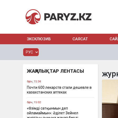
ЭКСКЛЮЗИВ
САЯСАТ
САЙ
ЖАҢАЛЫҚТАР ЛЕНТАСЫ
жур
бүгін, 15:34
Почти 600 лекарств стали дешевле в
казахстанских аптеках
бүгін, 15:02
«Өзімді сатқынмын деп
ойламаймын»: Әділет Зейнел
жұрттың сынына жауап берді