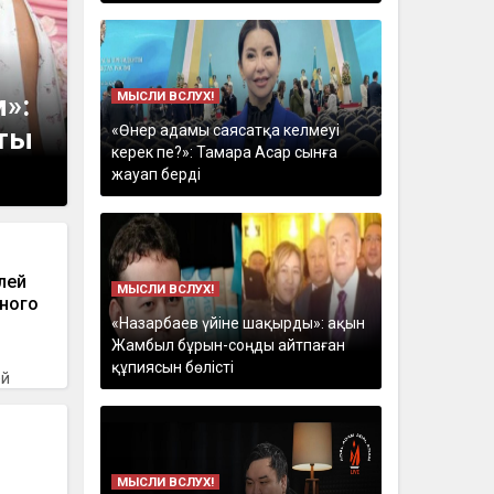
МЫСЛИ ВСЛУХ!
м»:
«Өнер адамы саясатқа келмеуі
сты
керек пе?»: Тамара Асар сынға
жауап берді
лей
МЫСЛИ ВСЛУХ!
ного
«Назарбаев үйіне шақырды»: ақын
Жамбыл бұрын-соңды айтпаған
құпиясын бөлісті
ей
МЫСЛИ ВСЛУХ!