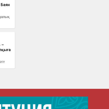
 Баян
 халық
 –
алқыға
гіт