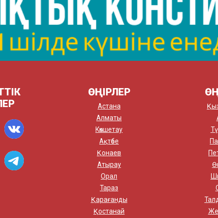
ТТІК
ӨҢІРЛЕР
ӨҢ
ЛЕР
Астана
Қы
Алматы
Көкшетау
Тү
Ақтөбе
Па
Қонаев
Пе
Атырау
Ө
Орал
Ш
Тараз
Қарағанды
Тал
Қостанай
Же