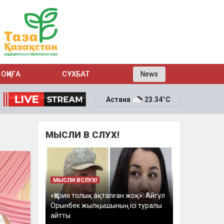
ОҚИҒА
СҰХБАТ
News
Астана
23.34°C
МЫСЛИ В СЛУХ!
МЫСЛИ ВСЛУХ!
«Қария толық ақталған жоқ»: Айгүл
Орынбек жылқышының ісі туралы
айтты