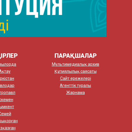
ІРЛЕР
ПАРАҚШАЛАР
зылорда
Мультимедиалық архив
Ақтау
Құпиялылық саясаты
ркістан
Сайт ережелері
влодар
Агенттік туралы
тропавл
Жарнама
скемен
ымкент
Семей
дықорған
зқазған