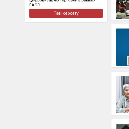
цифровизацию торговли в рамках
ЕАЭС
Тағы көрсету
бүгін, 14:04
Ақтауда балкон арқылы үйге кірмек
болған ер адам 12-қабаттан құлап
кетті
бүгін, 12:57
Канье Уэсттің концертіне билет
сатпақ болған күдікті ұсталды
бүгін, 12:35
«Всё произошло без моего согласия»:
в суде зачитали переписку погибшей
Нурай Серикбай