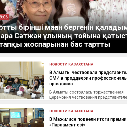
09:06
ртты бірінші маған бергенін қалады
ара Сәтжан ұлының тойына қаты
тапқы жоспарынан бас тартты
НОВОСТИ КАЗАХСТАНА
В Алматы чествовали представите
СМИ в преддверии профессиональ
праздника
В Алматы состоялась торжественная
церемония чествования представител
сред...
НОВОСТИ КАЗАХСТАНА
В Мажилисе подвели итоги премии
«Парламент сөзі»