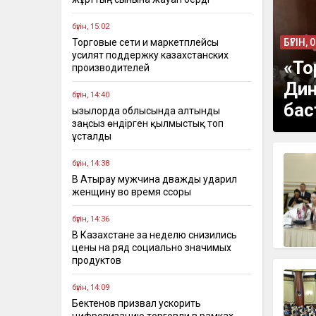
бүгін, 15:02
Торговые сети и маркетплейсы
БҮГІН, 
усилят поддержку казахстанских
«То
производителей
Дин
бүгін, 14:40
бас
Қызылорда облысында алтынды
заңсыз өндірген қылмыстық топ
ұсталды
бүгін, 14:38
В Атырау мужчина дважды ударил
женщину во время ссоры
бүгін, 14:36
В Казахстане за неделю снизились
цены на ряд социально значимых
продуктов
бүгін, 14:09
Бектенов призвал ускорить