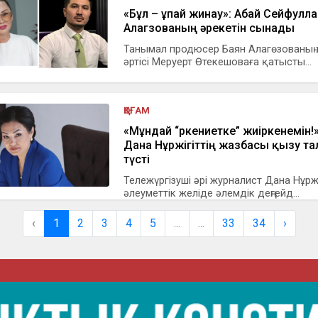
«Бұл – ұпай жинау»: Абай Сейфулла
Алагөзованың әрекетін сынады
Танымал продюсер Баян Алагөзованың
әртісі Меруерт Өтекешоваға қатысты...
ҚОҒАМ
«Мұндай “өркениетке” жиіркенемін!»
Дана Нұржігіттің жазбасы қызу т
түсті
Тележүргізуші әрі журналист Дана Нұржі
әлеуметтік желіде әлемдік деңгейд...
‹
1
2
3
4
5
...
...
33
34
›