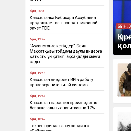
бүгін, 20:09
Казахстанка Бибисара Асаубаева
продолжает возглавлять мировой
БҮГІН, 
зачет FIDE
Қыр
бүгін, 19:47
қол
"Ауғанстанға кетіңдер": Баян
Мақсатқызы тойдағы даулы видеоға
қатысты үн қатып, ақсақалды сынға
алды
бүгін, 19:46
Казахстан внедряет ИИ в работу
правоохранительной системы
бүгін, 19:44
Казахстан нарастил производство
безалкогольных напитков на 17%
бүгін, 18:47
Токаев принял главу холдинга