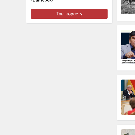
«Байтерек»
бүгін, 17:58
Тағы көрсету
Президент «Бәйтерек» холдингінің
даму жоспарымен танысты
бүгін, 17:20
Астанада ауқымды республикалық
«Кітап оқитын ұлт» жобасы бастау
алды
бүгін, 17:11
В Астане запустили масштабный
республиканский проект «Читающая
нация»