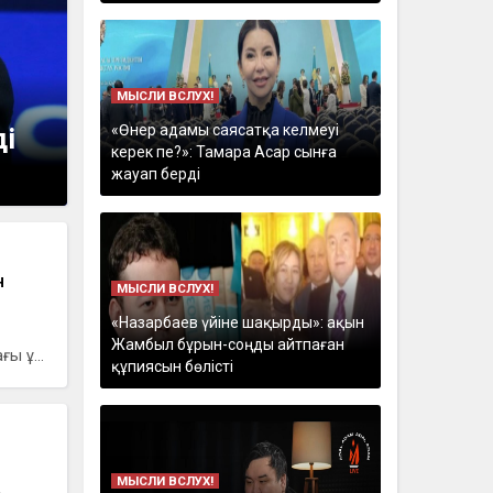
МЫСЛИ ВСЛУХ!
«Өнер адамы саясатқа келмеуі
ді
керек пе?»: Тамара Асар сынға
жауап берді
н
МЫСЛИ ВСЛУХ!
«Назарбаев үйіне шақырды»: ақын
Жамбыл бұрын-соңды айтпаған
ы ұ...
құпиясын бөлісті
МЫСЛИ ВСЛУХ!