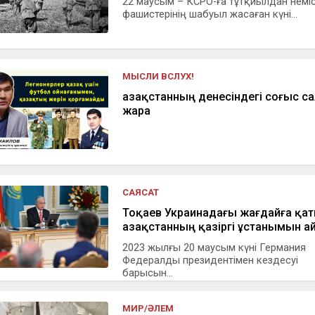
22 маусым – КСРО-ға тұтқиылдан неміс
фашистерінің шабуыл жасаған күні...
МЫСЛИ ВСЛУХ!
Қазақстанның денесіндегі соғыс са
жара
САЯСАТ
Тоқаев Украинадағы жағдайға қа
Қазақстанның қазіргі ұстанымын а
2023 жылғы 20 маусым күні Германия
Федералды президентімен кездесуі
барысын...
МИР/ӘЛЕМ