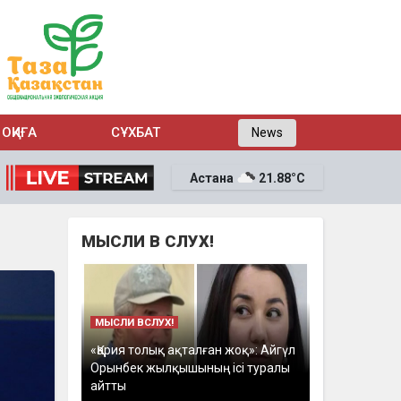
ОҚИҒА
СҰХБАТ
News
Астана
21.88°C
МЫСЛИ В СЛУХ!
МЫСЛИ ВСЛУХ!
«Қария толық ақталған жоқ»: Айгүл
Орынбек жылқышының ісі туралы
айтты