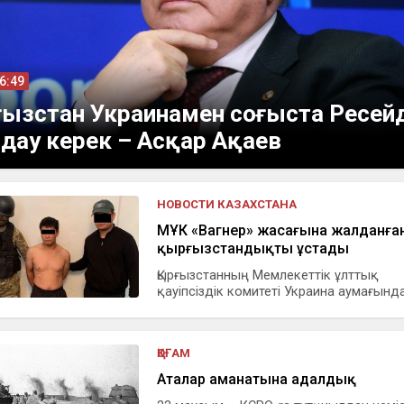
06:49
ғызстан Украинамен соғыста Ресей
дау керек – Асқар Ақаев
НОВОСТИ КАЗАХСТАНА
МҰҚК «Вагнер» жасағына жалданға
қырғызстандықты ұстады
Қырғызстанның Мемлекеттік ұлттық
қауіпсіздік комитеті Украина аумағындағ
ҚОҒАМ
Аталар аманатына адалдық