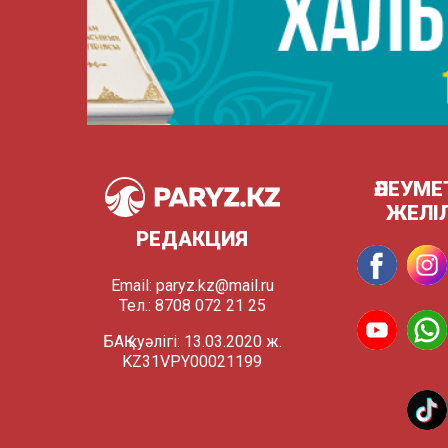
ӘЛЕУМЕ
ЖЕЛІ
РЕДАКЦИЯ
Email:
paryz.kz@mail.ru
Тел.: 8708 072 21 25
БАҚ куәлігі: 13.03.2020 ж.
KZ31VPY00021199