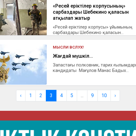
«Ресей еріктілер корпусының»
сарбаздары Шебекино қаласын
атқылап жатыр
«Ресей еріктілер корпусы» ұйымының
сарбаздары Шебекино қаласын...
МЫСЛИ ВСЛУХ!
Жағдай мүшкіл...
Запастағы полковник, тарих ғылымда
кандидаты Мағұлов Манас Бадых...
‹
1
2
3
4
5
...
9
10
›