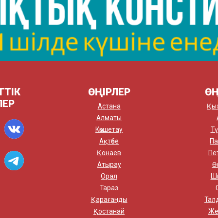
ТТІК
ӨҢІРЛЕР
ӨҢ
ЛЕР
Астана
Қы
Алматы
Көкшетау
Тү
Ақтөбе
Па
Қонаев
Пе
Атырау
Ө
Орал
Ш
Тараз
Қарағанды
Тал
Қостанай
Же