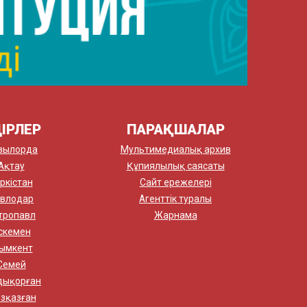
ІРЛЕР
ПАРАҚШАЛАР
зылорда
Мультимедиалық архив
Ақтау
Құпиялылық саясаты
ркістан
Сайт ережелері
влодар
Агенттік туралы
тропавл
Жарнама
скемен
ымкент
Семей
дықорған
зқазған