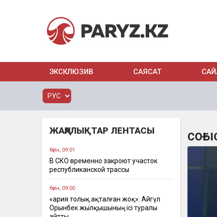
ЭКСКЛЮЗИВ
САЯСАТ
САЙ
ЖАҢАЛЫҚТАР ЛЕНТАСЫ
соғы
бүгін, 09:01
В СКО временно закроют участок
республиканской трассы
бүгін, 09:00
«Қария толық ақталған жоқ»: Айгүл
Орынбек жылқышының ісі туралы
айтты