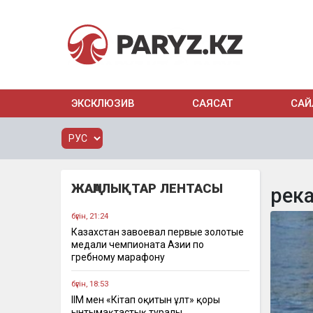
ЭКСКЛЮЗИВ
САЯСАТ
САЙ
ЖАҢАЛЫҚТАР ЛЕНТАСЫ
рек
бүгін, 21:24
Казахстан завоевал первые золотые
медали чемпионата Азии по
гребному марафону
бүгін, 18:53
ІІМ мен «Кітап оқитын ұлт» қоры
ынтымақтастық туралы