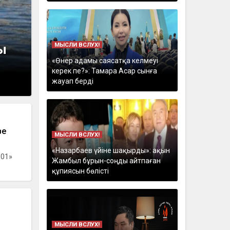
МЫСЛИ ВСЛУХ!
ы
«Өнер адамы саясатқа келмеуі
керек пе?»: Тамара Асар сынға
жауап берді
ве
МЫСЛИ ВСЛУХ!
«Назарбаев үйіне шақырды»: ақын
101»
Жамбыл бұрын-соңды айтпаған
құпиясын бөлісті
МЫСЛИ ВСЛУХ!