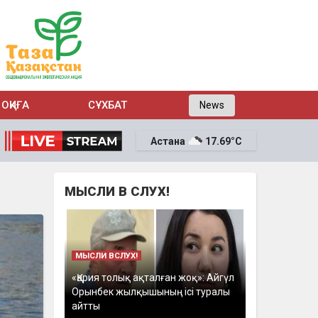
ОҚИҒА
СҰХБАТ
News
Астана
17.69°C
МЫСЛИ В СЛУХ!
МЫСЛИ ВСЛУХ!
«Қария толық ақталған жоқ»: Айгүл
Орынбек жылқышының ісі туралы
айтты