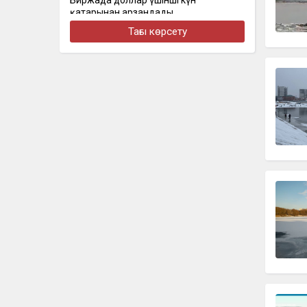
Биржада доллар үшінші күн
қатарынан арзандады
Тағы көрсету
бүгін, 16:30
Стал известен состав сборной
Казахстана на чемпионат Азии по
скалолазанию
бүгін, 16:22
Алматыда наурызда жол апатынан
қаза тапқан қыздың әкесі қайтадан
100 млн теңге талап етті
бүгін, 16:00
Доллар еще на 2 тенге снизился