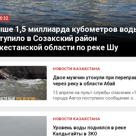
10:32
ше 1,5 миллиарда кубометров вод
тупило в Созакский район
кестанской области по реке Шу
НОВОСТИ КАЗАХСТАНА
Двое мужчин утонули при перепра
через реку в области Абай
15 апреля на пульт службы спасения «
города Аягоз поступило сообщение о...
НОВОСТИ КАЗАХСТАНА
Уровень воды поднялся в реке
Калдыгайты в ЗКО