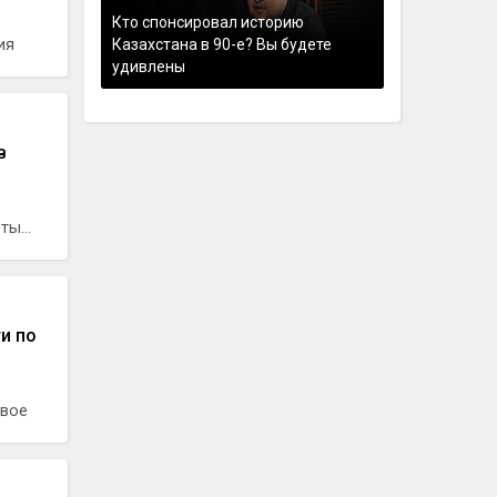
Кто спонсировал историю
ия
Казахстана в 90-е? Вы будете
удивлены
в
ы...
и по
двое