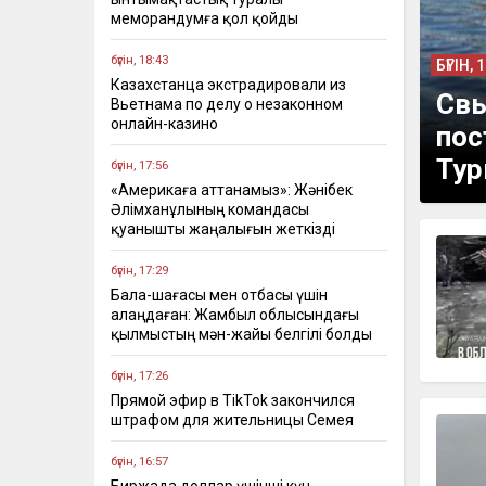
меморандумға қол қойды
бүгін, 18:43
БҮГІН, 
Казахстанца экстрадировали из
Свы
Вьетнама по делу о незаконном
онлайн-казино
пос
Тур
бүгін, 17:56
«Америкаға аттанамыз»: Жәнібек
Әлімханұлының командасы
қуанышты жаңалығын жеткізді
бүгін, 17:29
Бала-шағасы мен отбасы үшін
алаңдаған: Жамбыл облысындағы
қылмыстың мән-жайы белгілі болды
бүгін, 17:26
Прямой эфир в TikTok закончился
штрафом для жительницы Семея
бүгін, 16:57