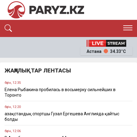
ЭКСКЛЮЗИВ
САЯСАТ
Астана
34.33°C
САЙЛАУ-2026
ЭКОНОМИКА
ҚОҒАМ
ОҚИҒА
ЖАҢАЛЫҚТАР ЛЕНТАСЫ
СҰХБАТ
News
бүгін, 12:35
Елена Рыбакина пробилась в восьмерку сильнейших в
Торонто
бүгін, 12:20
Қазақстандық спортшы Гузал Ергешева Англияда қайтыс
болды
бүгін, 12:06