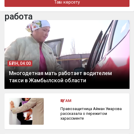
Тағы көрсету
бүгін, 10:03
Необычная спасательная операция прошла в
работа
Кызылординской области
БҮГІН, 04:00
Многодетная мать работает водителем
такси в Жамбылской области
ҚОҒАМ
Правозащитница Айман Умарова
рассказала о пережитом
харассменте