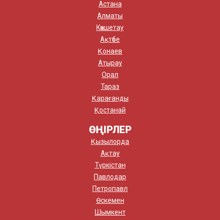
Астана
Алматы
Көкшетау
Ақтөбе
Қонаев
Атырау
Орал
Тараз
Қарағанды
Қостанай
ӨҢІРЛЕР
Қызылорда
Ақтау
Түркістан
Павлодар
Петропавл
Өскемен
Шымкент