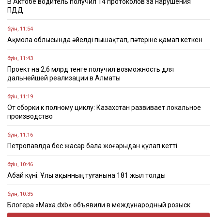
В Актобе водитель получил 14 протоколов за нарушения
ПДД
бүгін, 11:54
Ақмола облысында әйелді пышақтап, пәтеріне қамап кеткен
бүгін, 11:43
Проект на 2,6 млрд тенге получил возможность для
дальнейшей реализации в Алматы
бүгін, 11:19
От сборки к полному циклу: Казахстан развивает локальное
производство
бүгін, 11:16
Петропавлда бес жасар бала жоғарыдан құлап кетті
бүгін, 10:46
Абай күні: Ұлы ақынның туғанына 181 жыл толды
бүгін, 10:35
Блогера «Маха.dxb» объявили в международный розыск