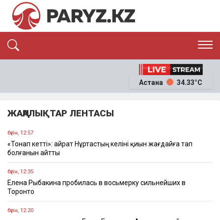
ЭКСКЛЮЗИВ
САЯСАТ
Астана
34.33°C
САЙЛАУ-2026
ЭКОНОМИКА
ҚОҒАМ
ОҚИҒА
ЖАҢАЛЫҚТАР ЛЕНТАСЫ
СҰХБАТ
News
бүгін, 12:57
«Тонап кетті»: Қайрат Нұртастың келіні қиын жағдайға тап
болғанын айтты
бүгін, 12:35
Елена Рыбакина пробилась в восьмерку сильнейших в
Торонто
бүгін, 12:20