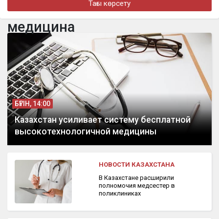
Тағы көрсету
бүгін, 10:35
медицина
Блогера «Маха.dxb» объявили в международный розыск
БҮГІН, 14:00
Казахстан усиливает систему бесплатной
высокотехнологичной медицины
НОВОСТИ КАЗАХСТАНА
В Казахстане расширили
полномочия медсестер в
поликлиниках