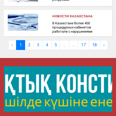
НОВОСТИ КАЗАХСТАНА
В Казахстане более 400
процедурных кабинетов
работали с нарушениями
‹
1
2
3
4
5
...
...
17
18
›