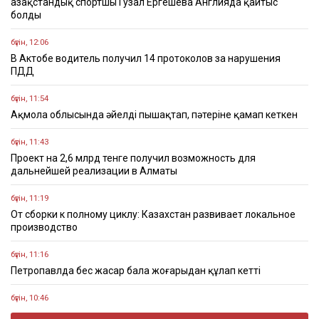
Қазақстандық спортшы Гузал Ергешева Англияда қайтыс
болды
бүгін, 12:06
В Актобе водитель получил 14 протоколов за нарушения
ПДД
бүгін, 11:54
Ақмола облысында әйелді пышақтап, пәтеріне қамап кеткен
бүгін, 11:43
Проект на 2,6 млрд тенге получил возможность для
дальнейшей реализации в Алматы
бүгін, 11:19
От сборки к полному циклу: Казахстан развивает локальное
производство
бүгін, 11:16
Петропавлда бес жасар бала жоғарыдан құлап кетті
бүгін, 10:46
Абай күні: Ұлы ақынның туғанына 181 жыл толды