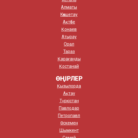
Алматы
Көкшетау
Ақтөбе
Қонаев
Атырау
Орал
Тараз
Қарағанды
Қостанай
ӨҢІРЛЕР
Қызылорда
Ақтау
Түркістан
Павлодар
Петропавл
Өскемен
Шымкент
Семей