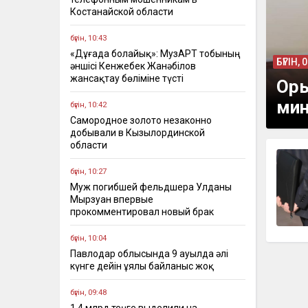
Костанайской области
бүгін, 10:43
«Дұғада болайық»: МузАРТ тобының
БҮГІН, 
әншісі Кенжебек Жанәбілов
жансақтау бөліміне түсті
Оры
мин
бүгін, 10:42
Самородное золото незаконно
добывали в Кызылординской
области
бүгін, 10:27
Муж погибшей фельдшера Улданы
Мырзуан впервые
прокомментировал новый брак
бүгін, 10:04
Павлодар облысында 9 ауылда әлі
күнге дейін ұялы байланыс жоқ
бүгін, 09:48