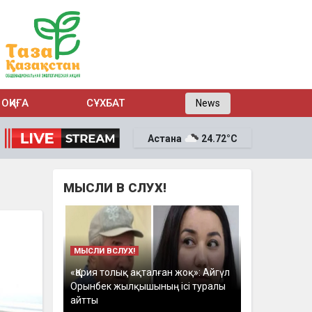
ОҚИҒА
СҰХБАТ
News
Астана
24.72°C
МЫСЛИ В СЛУХ!
МЫСЛИ ВСЛУХ!
«Қария толық ақталған жоқ»: Айгүл
Орынбек жылқышының ісі туралы
айтты