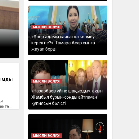
МЫСЛИ ВСЛУХ!
«Өнер адамы саясатқа келмеуі
керек пе?»: Тамара Асар сынға
жауап берді
зымды
МЫСЛИ ВСЛУХ!
«Назарбаев үйіне шақырды»: ақын
Жамбыл бұрын-соңды айтпаған
ры
құпиясын бөлісті
кте...
МЫСЛИ ВСЛУХ!