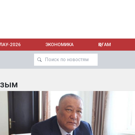
ЛАУ-2026
ЭКОНОМИКА
ҚОҒАМ
азым