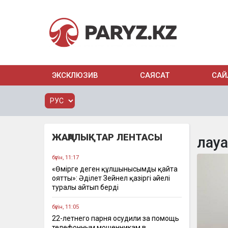
ЭКСКЛЮЗИВ
САЯСАТ
САЙ
ЖАҢАЛЫҚТАР ЛЕНТАСЫ
лау
бүгін, 11:17
«Өмірге деген құлшынысымды қайта
оятты»: Әділет Зейнел қазіргі әйелі
туралы айтып берді
бүгін, 11:05
22-летнего парня осудили за помощь
телефонным мошенникам в