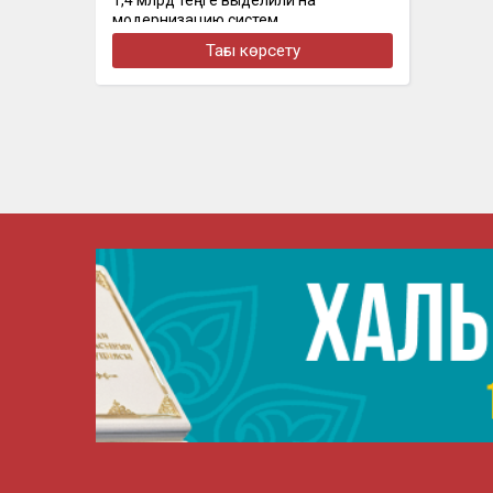
1,4 млрд теңге выделили на
модернизацию систем
водоснабжения и водоотведения в
Тағы көрсету
Акмолинской области
бүгін, 09:37
«Мені тойда ешкім қорғамады»: Роза
Әлқожа тойдағы даудан кейін алғаш
рет пікір білдірді
бүгін, 09:19
В Актау расследуют гибель экс-
прокурора после падения с 12-го
этажа
бүгін, 09:06
«Тортты бірінші маған бергенін
қаладым»: Динара Сәтжан ұлының
тойына қатысты бастапқы
жоспарынан бас тартты