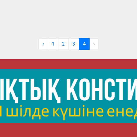
‹
1
2
3
4
›