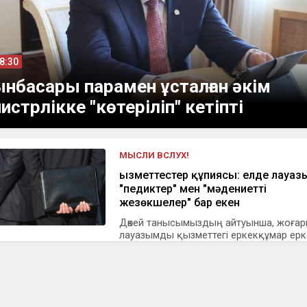
08:30
нбасары парамен ұсталған әкім
истрлікке "көтеріліп" кетіпті
МЫСЛИ ВСЛУХ!
Қызметтестер құпиясы: елде лауа
"педиктер" мен "мәдениетті
жезөкшелер" бар екен
Дөкей танысымыздың айтуынша, жоға
лауазымды қызметтегі еркекқұмар ерке