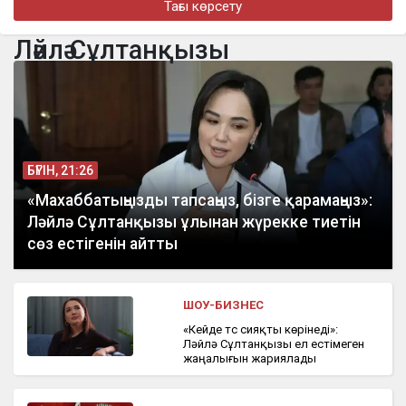
Тағы көрсету
Мемлекет басшысы кинорежиссер Ардақ Әмірқұловтың
отбасына көңіл айтты
Ләйлә Сұлтанқызы
бүгін, 09:44
Еліміздің бірнеше өңірінде ауа райына байланысты ескерту
жарияланды
БҮГІН, 21:26
«Махаббатыңызды тапсаңыз, бізге қарамаңыз»:
Ләйлә Сұлтанқызы ұлынан жүрекке тиетін
сөз естігенін айтты
ШОУ-БИЗНЕС
«Кейде түс сияқты көрінеді»:
Ләйлә Сұлтанқызы ел естімеген
жаңалығын жариялады