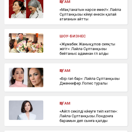
ҚОҒАМ
«Мақтанатын нәрсе емес!»: Ләйлә
Сұлтанқызы күйеуі енесін қалай
атағанын айтты
ШОУ-БИЗНЕС
«Жұмабек Жанықұлов сияқты
жігіт»: Ләйлә Сұлтанқызы
бейтаныс адамнан гүл алды
ҚОҒАМ
«Бір гәп бар»: Ләйлә Сұлтанқызы
Дженнифер Лопес туралы
ҚОҒАМ
«Айгүл секілді күйеуге тиіп кетпе»:
Ләйлә Сұлтанқызы Лондонға
барамын деп сынға қалды