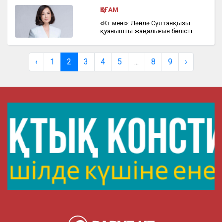
ҚОҒАМ
«Күт мені»: Ләйлә Сұлтанқызы
қуанышты жаңалығын бөлісті
‹
1
2
3
4
5
...
8
9
›