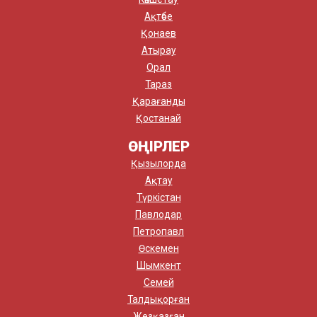
Ақтөбе
Қонаев
Атырау
Орал
Тараз
Қарағанды
Қостанай
ӨҢІРЛЕР
Қызылорда
Ақтау
Түркістан
Павлодар
Петропавл
Өскемен
Шымкент
Семей
Талдықорған
Жезқазған