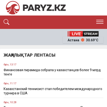
ЭКСКЛЮЗИВ
САЯСАТ
Астана
30.69°C
САЙЛАУ-2026
ЭКОНОМИКА
ҚОҒАМ
ОҚИҒА
ЖАҢАЛЫҚТАР ЛЕНТАСЫ
СҰХБАТ
News
бүгін, 13:17
Финансовая пирамида собрала у казахстанцев более 9 млрд
тенге
бүгін, 11:17
Казахстанский теннисист стал победителем международного
турнира в США
бүгін, 10:28