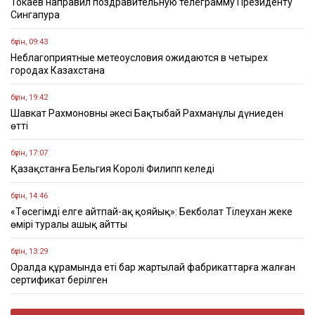
Токаев направил поздравительную телеграмму Президенту
Сингапура
бүгін, 09:43
Неблагоприятные метеоусловия ожидаются в четырех
городах Казахстана
бүгін, 19:42
Шавкат Рахмоновның әкесі Бақтыбай Рахманұлы дүниеден
өтті
бүгін, 17:07
Қазақстанға Бельгия Королі Филипп келеді
бүгін, 14:46
«Төсегімді елге айтпай-ақ қояйық»: Бекболат Тілеухан жеке
өмірі туралы ашық айтты
бүгін, 13:29
Оралда құрамында еті бар жартылай фабрикаттарға жалған
сертификат берілген
бүгін, 10:24