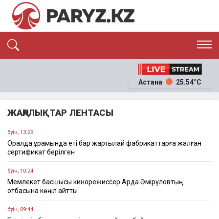
ЭКСКЛЮЗИВ
САЯСАТ
Астана
25.54°C
САЙЛАУ-2026
ЭКОНОМИКА
ҚОҒАМ
ОҚИҒА
ЖАҢАЛЫҚТАР ЛЕНТАСЫ
СҰХБАТ
News
бүгін, 13:29
Оралда құрамында еті бар жартылай фабрикаттарға жалған
сертификат берілген
бүгін, 10:24
Мемлекет басшысы кинорежиссер Ардақ Әмірқұловтың
отбасына көңіл айтты
бүгін, 09:44