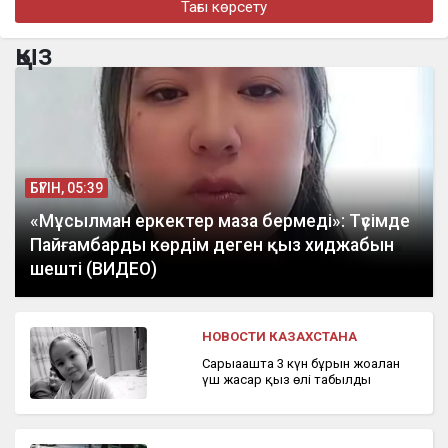
Тағы көрсету
Алматыда құрылысшыларды кәсіби мерекесімен құттықтады
қыз
бүгін, 17:24
Организатора продажи поддельных госномеров задержали
в Алматы
БҮГІН, 05:39
«Мұсылман еркектер маза бермеді»: Түсімде
Пайғамбарды көрдім деген қыз хиджабын
шешті (ВИДЕО)
НОВОСТИ КАЗАХСТАНА
Сарыағашта 3 күн бұрын жоғалған
үш жасар қыз өлі табылды