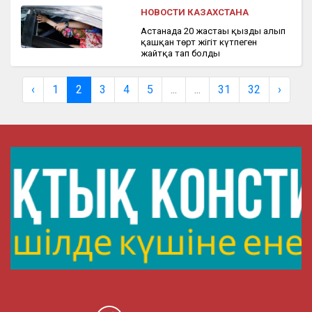
НОВОСТИ КАЗАХСТАНА
Астанада 20 жастағы қызды алып
қашқан төрт жігіт күтпеген
жайтқа тап болды
‹
1
2
3
4
5
...
...
31
32
›