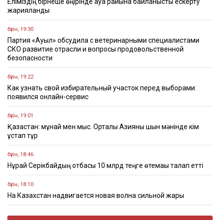
Еліміздің бірнеше өңірінде ауа райына байланысты ескерту
жарияланды
бүгін, 19:30
Партия «Ауыл» обсудила с ветеринарными специалистами
СКО развитие отрасли и вопросы продовольственной
безопасности
бүгін, 19:22
Как узнать свой избирательный участок перед выборами:
появился онлайн-сервис
бүгін, 19:01
Қазақстан: мұнай мен мыс. Орталық Азияны шын мәнінде кім
ұстап тұр
бүгін, 18:46
Нұрай Серікбайдың отбасы 10 млрд теңге өтемақы талап етті
бүгін, 18:10
На Казахстан надвигается новая волна сильной жары
бүгін, 17:28