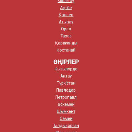
Көкшетау
Ақтөбе
Қонаев
Атырау
Орал
Тараз
Қарағанды
Қостанай
ӨҢІРЛЕР
Қызылорда
Ақтау
Түркістан
Павлодар
Петропавл
Өскемен
Шымкент
Семей
Талдықорған