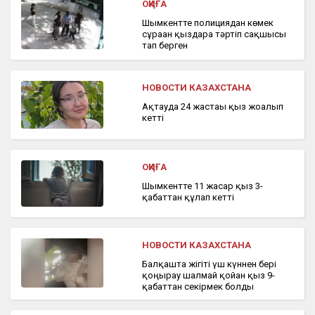
ОҚИҒА
Шымкентте полициядан көмек
сұраған қыздарға тәртіп сақшысы
тап берген
НОВОСТИ КАЗАХСТАНА
Ақтауда 24 жастағы қыз жоғалып
кетті
ОҚИҒА
Шымкентте 11 жасар қыз 3-
қабаттан құлап кетті
НОВОСТИ КАЗАХСТАНА
Балқашта жігіті үш күннен бері
қоңырау шалмай қойған қыз 9-
қабаттан секірмек болды