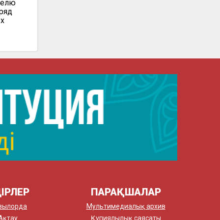
делю
 ряд
ых
ІРЛЕР
ПАРАҚШАЛАР
зылорда
Мультимедиалық архив
Ақтау
Құпиялылық саясаты