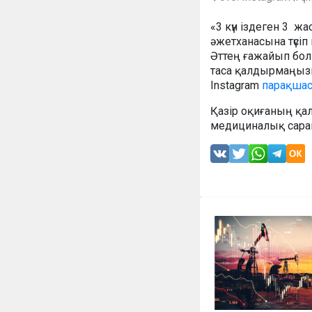
«3 күн іздеген 3 ж
әжетханасына түсіп 
Әттең ғажайып бол
таса қалдырмаңызш
Instagram
парақша
Қазір оқиғаның қа
медициналық сара