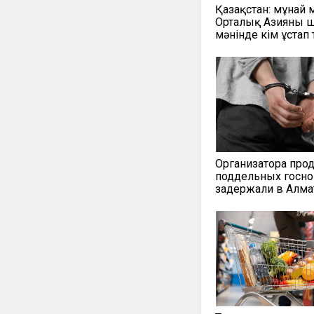
Қазақстан: мұнай 
Орталық Азияны 
мәнінде кім ұстап 
Организатора про
поддельных госн
задержали в Алм