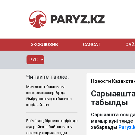
ЭКСКЛЮЗИВ
САЯСАТ
САЙ
Читайте также:
Новости Казахста
Мемлекет басшысы
Сарыағашта
кинорежиссер Ардақ
Әмірқұловтың отбасына
табылды
көңіл айтты
Сарыағашта осыда
Еліміздің бірнеше өңірінде
мамыр күні түнде
ауа райына байланысты
хабарлады
Paryz.k
ескерту жарияланды