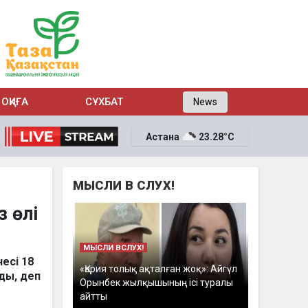
ОҚИҒА
СҰХБАТ
News
Астана
23.28°C
МЫСЛИ В СЛУХ!
з өлі
МЫСЛИ ВСЛУХ!
есі 18
«Қария толық ақталған жоқ»: Айгүл
ды, деп
Орынбек жылқышының ісі туралы
айтты