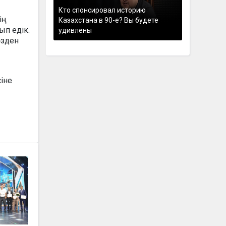
Кто спонсировал историю
ің
Казахстана в 90-е? Вы будете
ып едік.
удивлены
өзден
іне