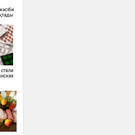
әсіби
ықтады
 стали
анских