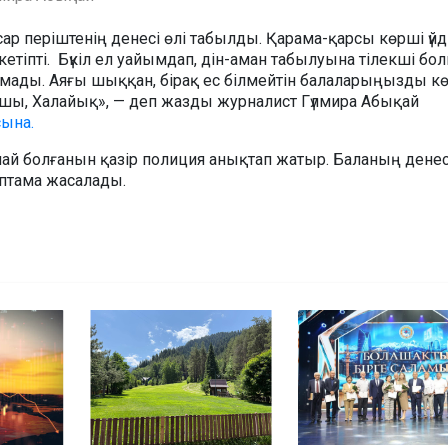
асар періштенің денесі өлі табылды. Қарама-қарсы көрші үйд
кетіпті. Бүкіл ел уайымдап, дін-аман табылуына тілекші бол
мады. Аяғы шыққан, бірақ ес білмейтін балаларыңызды к
ы, Халайық», — деп жазды журналист Гүлмира Абықай
сына.
лай болғанын қазір полиция анықтап жатыр. Баланың денес
птама жасалады.