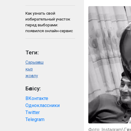
Как узнать свой
избирательный участок
перед выборами:
появился онлайн-сервис
Теги:
Сарыағаш
қыз
жоғалу
Бөлісу:
ВКонтакте
Одноклассники
Twitter
Telegram
Фото: Instagram\Гү