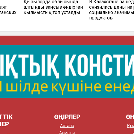
Қызылорда облысында
В Казахстане за не
лят
алтынды заңсыз өндірген
снизились цены на
танских
қылмыстық топ ұсталды
социально значим
продуктов
ТТІК
ӨҢІРЛЕР
ӨҢ
ЛЕР
Астана
Қы
Алматы