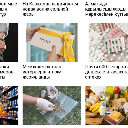
мен мыс.
На Казахстан надвигается
Алматыда
шын
новая волна сильной
құрылысшыларды к
тұр
жары
мерекесімен құтт
дажи
Мемлекеттік грант
Почти 600 лекарств
омеров
иегерлерінің тізімі
дешевле в казахст
аты
жарияланды
аптеках