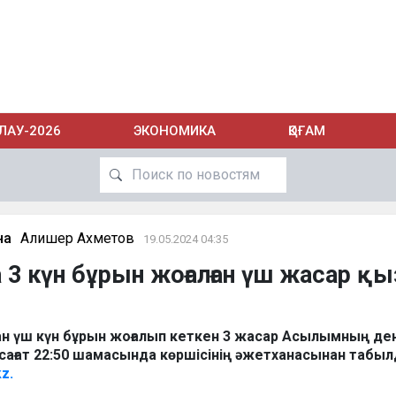
ЛАУ-2026
ЭКОНОМИКА
ҚОҒАМ
на
Алишер Ахметов
19.05.2024 04:35
 3 күн бұрын жоғалған үш жасар қы
н үш күн бұрын жоғалып кеткен 3 жасар Асылымның ден
 сағат 22:50 шамасында көршісінің әжетханасынан табыл
z.