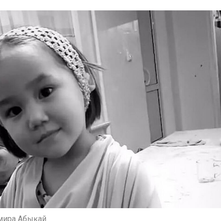
лмира Абықай