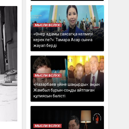
МЫСЛИ ВСЛУХ!
«Өнер адамы саясатқа келмеуі
керек пе?»: Тамара Асар сынға
жауап берді
МЫСЛИ ВСЛУХ!
«Назарбаев үйіне шақырды»: ақын
Жамбыл бұрын-соңды айтпаған
құпиясын бөлісті
МЫСЛИ ВСЛУХ!