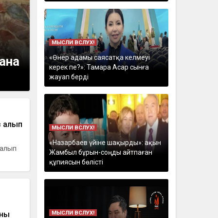
МЫСЛИ ВСЛУХ!
«Өнер адамы саясатқа келмеуі
-ана
керек пе?»: Тамара Асар сынға
жауап берді
з алып
МЫСЛИ ВСЛУХ!
«Назарбаев үйіне шақырды»: ақын
 алып
Жамбыл бұрын-соңды айтпаған
құпиясын бөлісті
МЫСЛИ ВСЛУХ!
ның