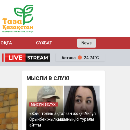
ОҚИҒА
СҰХБАТ
News
Астана
24.74°C
МЫСЛИ В СЛУХ!
МЫСЛИ ВСЛУХ!
«Қария толық ақталған жоқ»: Айгүл
Орынбек жылқышының ісі туралы
айтты