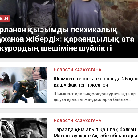
08:04
рланған қызымды психикалық
уханаға жіберді»: қарағандылық ата
курордың шешіміне шүйлікті
НОВОСТИ КАЗАХСТАНА
Шымкентте соңғы екі жылда 25 қы
қашу фактісі тіркелген
Шымкент қалалық прокуратурасында қыз
қашуға қатысты жағдайларға байлан...
НОВОСТИ КАЗАХСТАНА
Таразда қыз алып қашпақ болған
Маңғыстау және Ақтөбе облыстары