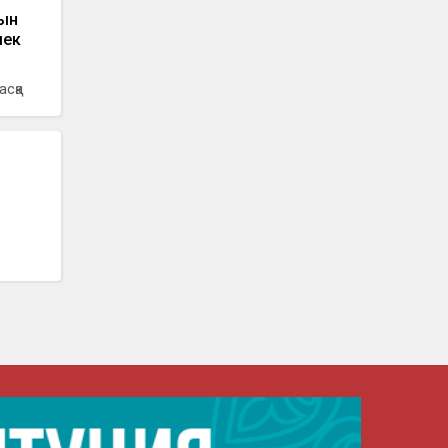
зын
мек
асқа