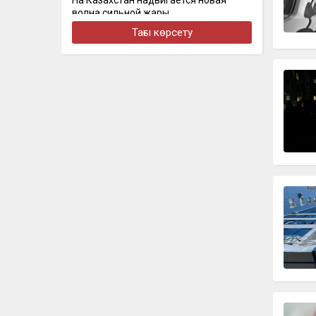
На Казахстан надвигается новая
волна сильной жары
Тағы көрсету
бүгін, 17:28
Алматыда құрылысшыларды кәсіби
мерекесімен құттықтады
бүгін, 17:24
Организатора продажи поддельных
госномеров задержали в Алматы
бүгін, 16:48
Алматыда жеңіл көлік тоқтап тұрған
жүк көлігімен соқтығысты