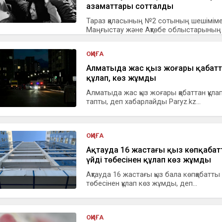
азаматтары сотталды
Тараз қаласының №2 сотының шешімім
Маңғыстау және Ақтөбе облыстарының а
ОҚИҒА
Алматыда жас қыз жоғары қабатт
құлап, көз жұмды
Алматыда жас қыз жоғары қабаттан құлап,
тапты, деп хабарлайды Paryz.kz...
ОҚИҒА
Ақтауда 16 жастағы қыз көпқаба
үйдің төбесінен құлап көз жұмды
Ақтауда 16 жастағы қыз бала көпқабатты
төбесінен құлап көз жұмды, деп...
ОҚИҒА