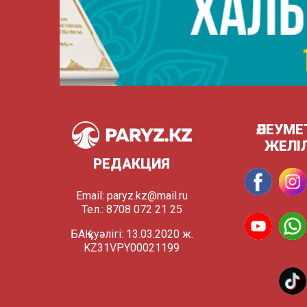
ӘЛЕУМЕ
ЖЕЛІ
РЕДАКЦИЯ
Email:
paryz.kz@mail.ru
Тел.: 8708 072 21 25
БАҚ куәлігі: 13.03.2020 ж.
KZ31VPY00021199