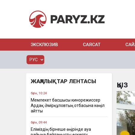
ЭКСКЛЮЗИВ
САЯСАТ
САЙ
ЖАҢАЛЫҚТАР ЛЕНТАСЫ
қыз
бүгін, 10:24
Мемлекет басшысы кинорежиссер
Ардақ Әмірқұловтың отбасына көңіл
айтты
бүгін, 09:44
Еліміздің бірнеше өңірінде ауа
райына байланысты ескерту