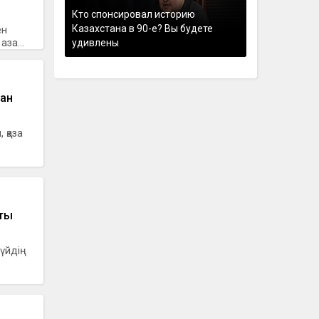
Кто спонсировал историю
Казахстана в 90-е? Вы будете
ен
за...
удивлены
ан
 қаза
тты
 үйдің