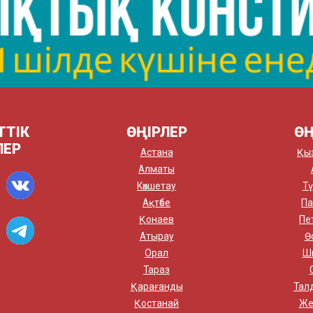
ТТІК
ӨҢІРЛЕР
ӨҢ
ЛЕР
Астана
Қы
Алматы
Көкшетау
Тү
Ақтөбе
Па
Қонаев
Пе
Атырау
Ө
Орал
Ш
Тараз
Қарағанды
Тал
Қостанай
Же