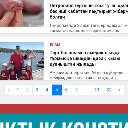
Петропавл тұрғыны жаңа туған қы
бесінші қабаттан лақтырып жібер
болған
Петропавлда 23 жастағы ер адам әлі ж
талмаған нәрестесін терезеден лақт...
ҚОҒАМ
Төрт баласымен америкалыққа
тұрмысқа шыққан қазақ қызы
қуаныштан жылады
Америкада тұратын Айдын күйеуінің
мейірімділігін көріп жылап қалды, д...
‹
1
2
3
4
5
6
7
...
31
32
›