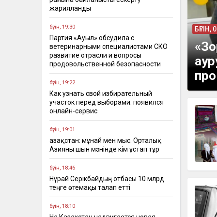
жарияланды
бүгін, 19:30
БҮГІН, 
Партия «Ауыл» обсудила с
«Зо
ветеринарными специалистами СКО
развитие отрасли и вопросы
аур
продовольственной безопасности
про
бүгін, 19:22
Как узнать свой избирательный
участок перед выборами: появился
онлайн-сервис
бүгін, 19:01
Қазақстан: мұнай мен мыс. Орталық
Азияны шын мәнінде кім ұстап тұр
бүгін, 18:46
Нұрай Серікбайдың отбасы 10 млрд
теңге өтемақы талап етті
бүгін, 18:10