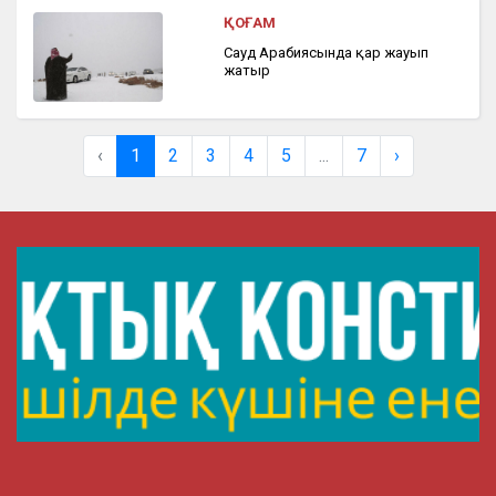
ҚОҒАМ
Сауд Арабиясында қар жауып
жатыр
‹
1
2
3
4
5
...
7
›