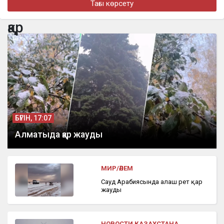
Тағы көрсету
Мемлекет басшысы кинорежиссер Ардақ Әмірқұловтың
отбасына көңіл айтты
қар
бүгін, 09:44
Еліміздің бірнеше өңірінде ауа райына байланысты ескерту
жарияланды
БҮГІН, 17:07
Алматыда қар жауды
МИР/ӘЛЕМ
Сауд Арабиясында алғаш рет қар
жауды
НОВОСТИ КАЗАХСТАНА