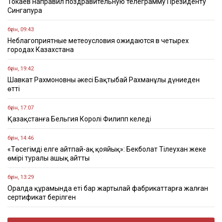
Токаев направил поздравительную телеграмму Президенту
Сингапура
бүгін, 09:43
Неблагоприятные метеоусловия ожидаются в четырех
городах Казахстана
бүгін, 19:42
Шавкат Рахмоновның әкесі Бақтыбай Рахманұлы дүниеден
өтті
бүгін, 17:07
Қазақстанға Бельгия Королі Филипп келеді
бүгін, 14:46
«Төсегімді елге айтпай-ақ қояйық»: Бекболат Тілеухан жеке
өмірі туралы ашық айтты
бүгін, 13:29
Оралда құрамында еті бар жартылай фабрикаттарға жалған
сертификат берілген
бүгін, 10:24