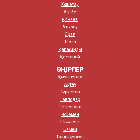
Көкшетау
Ақтөбе
Қонаев
Атырау
Орал
Тараз
Қарағанды
Қостанай
ӨҢІРЛЕР
Қызылорда
Ақтау
Түркістан
Павлодар
Петропавл
Өскемен
Шымкент
Семей
Талдықорған