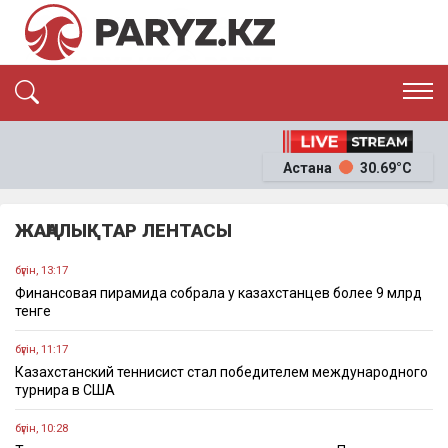
ЭКСКЛЮЗИВ
САЯСАТ
Астана
30.69°C
САЙЛАУ-2026
ЭКОНОМИКА
ҚОҒАМ
ОҚИҒА
ЖАҢАЛЫҚТАР ЛЕНТАСЫ
СҰХБАТ
News
бүгін, 13:17
Финансовая пирамида собрала у казахстанцев более 9 млрд
тенге
бүгін, 11:17
Казахстанский теннисист стал победителем международного
турнира в США
бүгін, 10:28