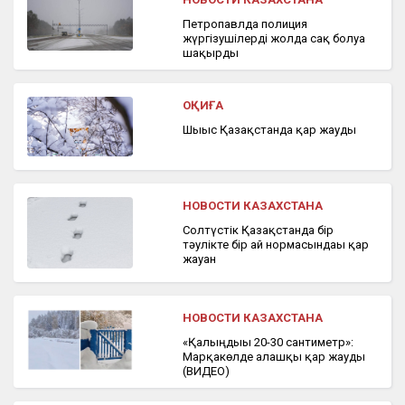
Петропавлда полиция
жүргізушілерді жолда сақ болуға
шақырды
ОҚИҒА
Шығыс Қазақстанда қар жауды
НОВОСТИ КАЗАХСТАНА
Солтүстік Қазақстанда бір
тәулікте бір ай нормасындағы қар
жауған
НОВОСТИ КАЗАХСТАНА
«Қалыңдығы 20-30 сантиметр»:
Марқакөлде алғашқы қар жауды
(ВИДЕО)