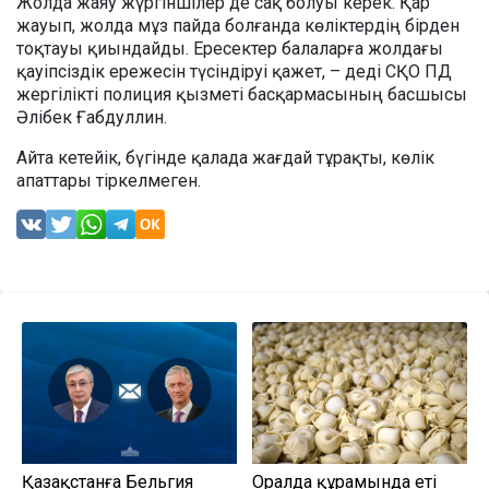
Жолда жаяу жүргіншілер де сақ болуы керек. Қар
жауып, жолда мұз пайда болғанда көліктердің бірден
тоқтауы қиындайды. Ересектер балаларға жолдағы
қауіпсіздік ережесін түсіндіруі қажет, – деді СҚО ПД
жергілікті полиция қызметі басқармасының басшысы
Әлібек Ғабдуллин.
Айта кетейік, бүгінде қалада жағдай тұрақты, көлік
апаттары тіркелмеген.
Қазақстанға Бельгия
Оралда құрамында еті