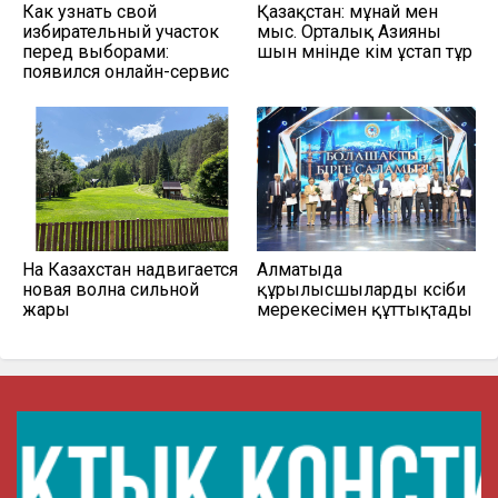
Как узнать свой
Қазақстан: мұнай мен
избирательный участок
мыс. Орталық Азияны
перед выборами:
шын мәнінде кім ұстап тұр
появился онлайн-сервис
На Казахстан надвигается
Алматыда
новая волна сильной
құрылысшыларды кәсіби
жары
мерекесімен құттықтады