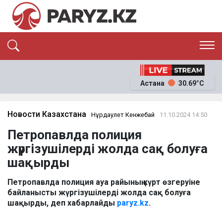
ЭКСКЛЮЗИВ
САЯСАТ
Астана
30.69°C
САЙЛАУ-2026
ЭКОНОМИКА
ҚОҒАМ
ОҚИҒА
Новости Казахстана
Нұрдаулет Кенжебай
11.10.2024 14:50
СҰХБАТ
Петропавлда полиция
News
жүргізушілерді жолда сақ болуға
шақырды
Петропавлда полиция ауа райының күрт өзгеруіне
байланысты жүргізушілерді жолда сақ болуға
шақырды, деп хабарлайды
paryz.kz
.