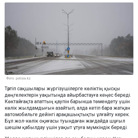
Фото: polisia.kz
Тәртіп сақшылары жүргізушілерге көліктің қысқы
дөңгелектерін уақытында айырбастауға кеңес береді.
Көктайғақта апаттың қаупін барынша төмендету үшін
көлік жылдамдығын азайтып, алда кетіп бара жатқан
автомобильге дейінгі арақашықтықты ұлғайту керек.
Бұл жол-көлік оқиғасы туындаған жағдайда шұғыл
шешім қабылдау үшін уақыт ұтуға мүмкіндік береді.