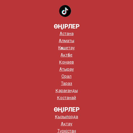
ӨҢІРЛЕР
Астана
Алматы
Көкшетау
Ақтөбе
Қонаев
Атырау
Орал
Тараз
Қарағанды
Қостанай
ӨҢІРЛЕР
Қызылорда
Ақтау
Түркістан