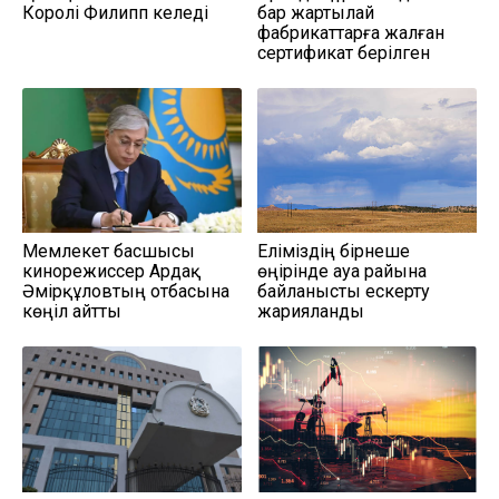
Королі Филипп келеді
бар жартылай
фабрикаттарға жалған
сертификат берілген
Мемлекет басшысы
Еліміздің бірнеше
кинорежиссер Ардақ
өңірінде ауа райына
Әмірқұловтың отбасына
байланысты ескерту
көңіл айтты
жарияланды