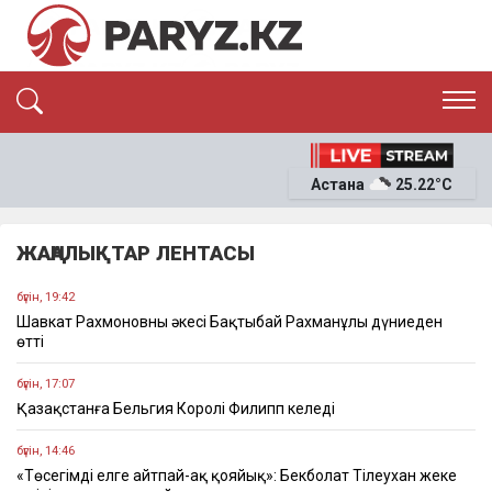
ЭКСКЛЮЗИВ
САЯСАТ
Астана
25.22°C
САЙЛАУ-2026
ЭКОНОМИКА
ҚОҒАМ
ОҚИҒА
ЖАҢАЛЫҚТАР ЛЕНТАСЫ
СҰХБАТ
News
бүгін, 19:42
Шавкат Рахмоновның әкесі Бақтыбай Рахманұлы дүниеден
өтті
бүгін, 17:07
Қазақстанға Бельгия Королі Филипп келеді
бүгін, 14:46
«Төсегімді елге айтпай-ақ қояйық»: Бекболат Тілеухан жеке