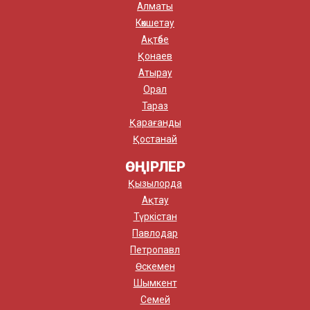
Алматы
Көкшетау
Ақтөбе
Қонаев
Атырау
Орал
Тараз
Қарағанды
Қостанай
ӨҢІРЛЕР
Қызылорда
Ақтау
Түркістан
Павлодар
Петропавл
Өскемен
Шымкент
Семей