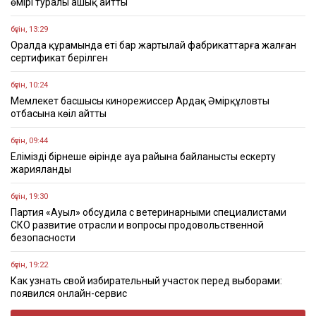
өмірі туралы ашық айтты
бүгін, 13:29
Оралда құрамында еті бар жартылай фабрикаттарға жалған
сертификат берілген
бүгін, 10:24
Мемлекет басшысы кинорежиссер Ардақ Әмірқұловтың
отбасына көңіл айтты
бүгін, 09:44
Еліміздің бірнеше өңірінде ауа райына байланысты ескерту
жарияланды
бүгін, 19:30
Партия «Ауыл» обсудила с ветеринарными специалистами
СКО развитие отрасли и вопросы продовольственной
безопасности
бүгін, 19:22
Как узнать свой избирательный участок перед выборами:
появился онлайн-сервис