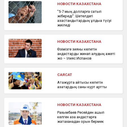
НОВОСТИ КАЗАХСТАНА
"5-7 мың долларға сатып
жібереді": Шетелдегі
қазақстандықтардың құлдыққа түсуі
жиіледі
НОВОСТИ КАЗАХСТАНА
Өзімізге зияны келетін
қандастарды жинап алудың қажеті
жоқ – Ілияс Испанов
САЯСАТ
Атажұртқа қайтқысы келетін
қазақтардың саны күрт артты
НОВОСТИ КАЗАХСТАНА
Рахымбаев Ресейден қашып
келген қазақ қандастарға
жатақханадан орын бермек