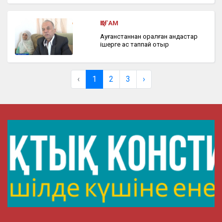
ҚОҒАМ
Ауғанстаннан оралған қандастар
ішерге ас таппай отыр
‹
1
2
3
›