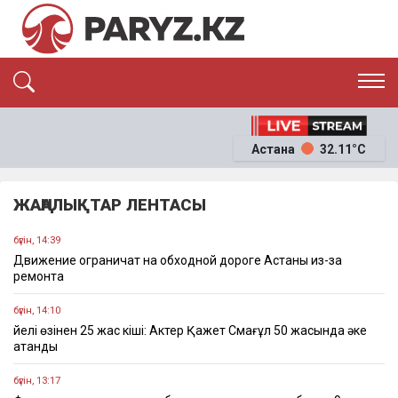
ЭКСКЛЮЗИВ
САЯСАТ
Астана
32.11°C
САЙЛАУ-2026
ЭКОНОМИКА
ҚОҒАМ
ОҚИҒА
ЖАҢАЛЫҚТАР ЛЕНТАСЫ
СҰХБАТ
News
бүгін, 14:39
Движение ограничат на обходной дороге Астаны из-за
ремонта
бүгін, 14:10
Әйелі өзінен 25 жас кіші: Актер Қажет Смағұл 50 жасында әке
атанды
бүгін, 13:17