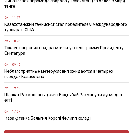
Финансовая пирамида собрала у казахстанцев более 9 млрд
тенге
бүгін, 11:17
Казахстанский теннисист стал победителем международного
турнира в США
бүгін, 10:28
Токаев направил поздравительную телеграмму Президенту
Сингапура
бүгін, 09:43
Неблагоприятные метеоусловия ожидаются в четырех
городах Казахстана
бүгін, 19:42
Шавкат Рахмоновның әкесі Бақтыбай Рахманұлы дүниеден
өтті
бүгін, 17:07
Қазақстанға Бельгия Королі Филипп келеді
бүгін, 14:46