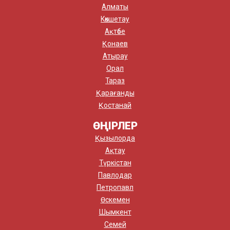
Алматы
Көкшетау
Ақтөбе
Қонаев
Атырау
Орал
Тараз
Қарағанды
Қостанай
ӨҢІРЛЕР
Қызылорда
Ақтау
Түркістан
Павлодар
Петропавл
Өскемен
Шымкент
Семей