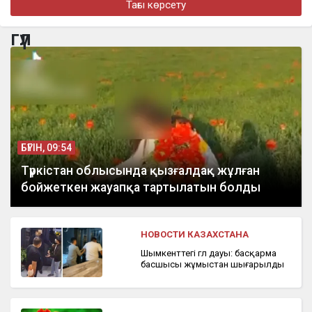
Тағы көрсету
«Төсегімді елге айтпай-ақ қояйық»: Бекболат Тілеухан жеке
өмірі туралы ашық айтты
гүл
бүгін, 13:29
Оралда құрамында еті бар жартылай фабрикаттарға жалған
сертификат берілген
БҮГІН, 09:54
Түркістан облысында қызғалдақ жұлған
бойжеткен жауапқа тартылатын болды
НОВОСТИ КАЗАХСТАНА
Шымкенттегі гүл дауы: басқарма
басшысы жұмыстан шығарылды