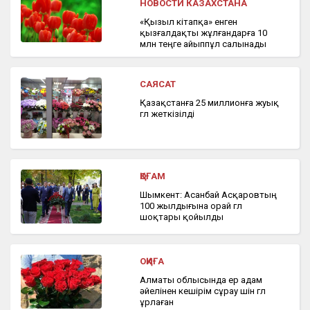
НОВОСТИ КАЗАХСТАНА
«Қызыл кітапқа» енген
қызғалдақты жұлғандарға 10
млн теңге айыппұл салынады
САЯСАТ
Қазақстанға 25 миллионға жуық
гүл жеткізілді
ҚОҒАМ
Шымкент: Асанбай Асқаровтың
100 жылдығына орай гүл
шоқтары қойылды
ОҚИҒА
Алматы облысында ер адам
әйелінен кешірім сұрау үшін гүл
ұрлаған