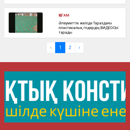
ҚОҒАМ
Әлеуметтік желіде Тараздағы
пластикалық гүлдердің ВИДЕОСЫ
тарады
‹
1
2
›