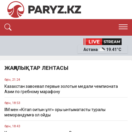
ЭКСКЛЮЗИВ
САЯСАТ
Астана
19.41°C
САЙЛАУ-2026
ЭКОНОМИКА
ҚОҒАМ
ОҚИҒА
ЖАҢАЛЫҚТАР ЛЕНТАСЫ
СҰХБАТ
News
бүгін, 21:24
Казахстан завоевал первые золотые медали чемпионата
Азии по гребному марафону
бүгін, 18:53
ІІМ мен «Кітап оқитын ұлт» қоры ынтымақтастық туралы
меморандумға қол қойды
бүгін, 18:43