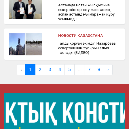
Астанада Ботай жылқысына
ескерткіш орнату және ашық
аспан астындағы мұражай құру
ұсынылды
НОВОСТИ КАЗАХСТАНА
Талдықорған әкімдігі Назарбаев
ескерткішінің тұғырын алып
тастады (ВИДЕО)
‹
1
2
3
4
5
...
7
8
›