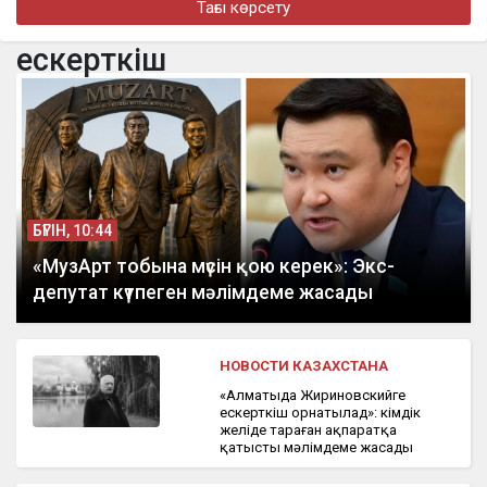
Тағы көрсету
Алматыда наурызда жол апатынан қаза тапқан қыздың әкесі
қайтадан 100 млн теңге талап етті
ескерткіш
бүгін, 16:00
Доллар еще на 2 тенге снизился
БҮГІН, 10:44
«МузАрт тобына мүсін қою керек»: Экс-
депутат күтпеген мәлімдеме жасады
НОВОСТИ КАЗАХСТАНА
«Алматыда Жириновскийге
ескерткіш орнатылад»: Әкімдік
желіде тараған ақпаратқа
қатысты мәлімдеме жасады