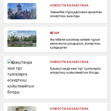
НОВОСТИ КАЗАХСТАНА
Заманбек Нұрқаділовке арналған
ескерткіш ашылды
ҚОҒАМ
Ақтөбелік кәсіпкер өлмей тұрып
өзіне мола қаздырып, ескерткіш
қойдырған
НОВОСТИ КАЗАХСТАНА
Қазақстанда көзі тірі тұлғаларға
ескерткіш қойылмайтын болды
НОВОСТИ КАЗАХСТАНА