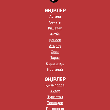
ӨҢІРЛЕР
Астана
Алматы
Көкшетау
Ақтөбе
Қонаев
Атырау
Орал
Тараз
Қарағанды
Қостанай
ӨҢІРЛЕР
Қызылорда
Ақтау
Түркістан
Павлодар
Петропавл