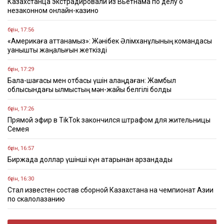
Казахстанца экстрадировали из Вьетнама по делу о
незаконном онлайн-казино
бүгін, 17:56
«Америкаға аттанамыз»: Жәнібек Әлімханұлының командасы
қуанышты жаңалығын жеткізді
бүгін, 17:29
Бала-шағасы мен отбасы үшін алаңдаған: Жамбыл
облысындағы қылмыстың мән-жайы белгілі болды
бүгін, 17:26
Прямой эфир в TikTok закончился штрафом для жительницы
Семея
бүгін, 16:57
Биржада доллар үшінші күн қатарынан арзандады
бүгін, 16:30
Стал известен состав сборной Казахстана на чемпионат Азии
по скалолазанию
бүгін, 16:22