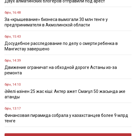
Двух алматинских блогеров отправили под арест
бүгін, 16:48
За «крышевание» бизнеса вымогали 30 млн тенге у
предпринимателя в Акмолинской области
бүгін, 15:43
Досудебное расследование по делу о смерти ребенка в
Мангистау завершено
бүгін, 14:39
Движение ограничат на обходной дороге Астаны из-за
ремонта
бүгін, 14:10
Әйелі өзінен 25 жас кіші: Актер Қажет Смағұл 50 жасында әке
атанды
бүгін, 13:17
Финансовая пирамида собрала у казахстанцев более 9 млрд
тенге
бүгін, 11:17