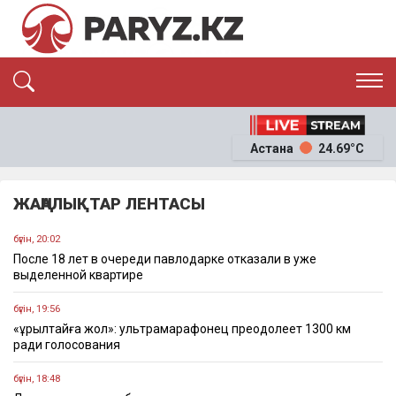
ЭКСКЛЮЗИВ
САЯСАТ
Астана
24.69°C
САЙЛАУ-2026
ЭКОНОМИКА
ҚОҒАМ
ОҚИҒА
ЖАҢАЛЫҚТАР ЛЕНТАСЫ
СҰХБАТ
News
бүгін, 20:02
После 18 лет в очереди павлодарке отказали в уже
выделенной квартире
бүгін, 19:56
«Құрылтайға жол»: ультрамарафонец преодолеет 1300 км
ради голосования
бүгін, 18:48