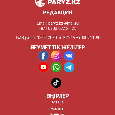
РЕДАКЦИЯ
Email:
paryz.kz@mail.ru
Тел.: 8708 072 21 25
БАҚ куәлігі: 13.03.2020 ж. KZ31VPY00021199
ӘЛЕУМЕТТІК ЖЕЛІЛЕР
ӨҢІРЛЕР
Астана
Алматы
Көкшетау