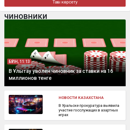
Тағы көрсету
Казахстанский теннисист стал победителем международного
турнира в США
чиновники
бүгін, 10:28
Токаев направил поздравительную телеграмму Президенту
Сингапура
БҮГІН, 11:13
В Ұлытау уволен чиновник за ставки на 16
миллионов тенге
НОВОСТИ КАЗАХСТАНА
В Уральске прокуратура выявила
участие госслужащих в азартных
играх