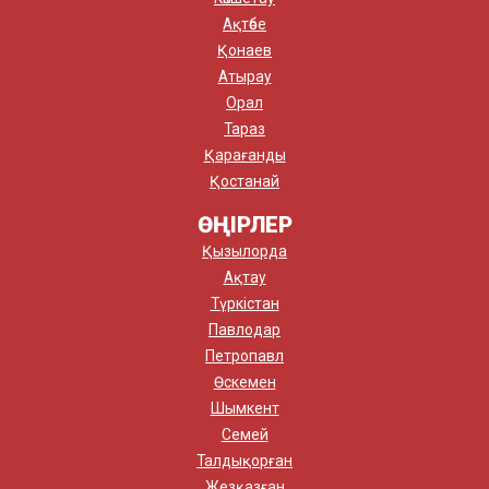
Ақтөбе
Қонаев
Атырау
Орал
Тараз
Қарағанды
Қостанай
ӨҢІРЛЕР
Қызылорда
Ақтау
Түркістан
Павлодар
Петропавл
Өскемен
Шымкент
Семей
Талдықорған
Жезқазған