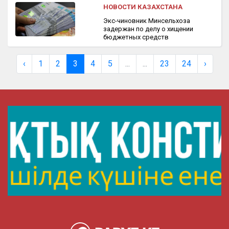
НОВОСТИ КАЗАХСТАНА
Экс-чиновник Минсельхоза
задержан по делу о хищении
бюджетных средств
‹
1
2
3
4
5
...
...
23
24
›