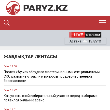
ЭКСКЛЮЗИВ
САЯСАТ
Астана
15.85°C
САЙЛАУ-2026
ЭКОНОМИКА
ҚОҒАМ
ОҚИҒА
ЖАҢАЛЫҚТАР ЛЕНТАСЫ
СҰХБАТ
News
бүгін, 19:30
Партия «Ауыл» обсудила с ветеринарными специалистами
СКО развитие отрасли и вопросы продовольственной
безопасности
бүгін, 19:22
Как узнать свой избирательный участок перед выборами:
появился онлайн-сервис
бүгін, 19:01