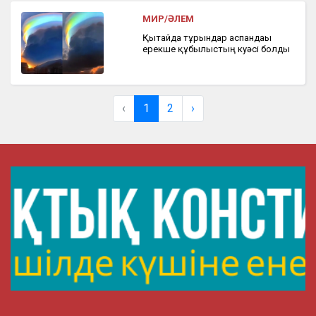
МИР/ӘЛЕМ
Қытайда тұрғындар аспандағы
ерекше құбылыстың куәсі болды
‹
1
2
›