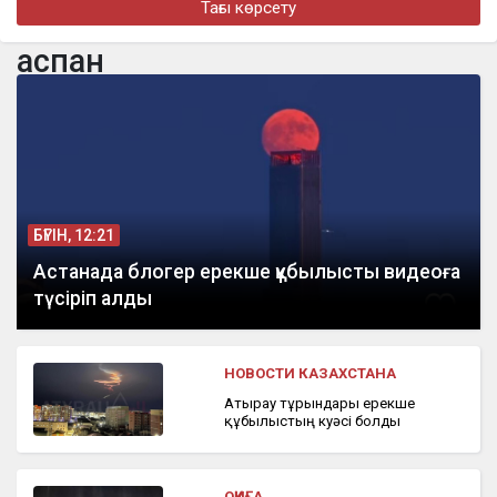
Тағы көрсету
турнире в Джакарте
аспан
бүгін, 16:11
«Әкем радикал емес»: қамаудағы ақсақалдың қызы
Тоқаевтан әділдік сұрады
БҮГІН, 12:21
Астанада блогер ерекше құбылысты видеоға
түсіріп алды
НОВОСТИ КАЗАХСТАНА
Атырау тұрғындары ерекше
құбылыстың куәсі болды
ОҚИҒА