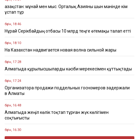
Қазақстан: мұнай мен мыс. Орталық Азияны шын мәнінде кім
ұстап тұр
бүгін, 18:46
Нұрай Серікбайдың отбасы 10 млрд теңге өтемақы талап етті
бүгін, 18:10
На Казахстан надвигается новая волна сильной жары
бүгін, 17:28
Алматыда құрылысшыларды кәсіби мерекесімен құттықтады
бүгін, 17:24
Организатора продажи поддельных госномеров задержали
в Алматы
бүгін, 16:48
Алматыда жеңіл көлік тоқтап тұрған жүк көлігімен
соқтығысты
бүгін, 16:30
Четыре бронзовые медали завоевали казахстанцы на