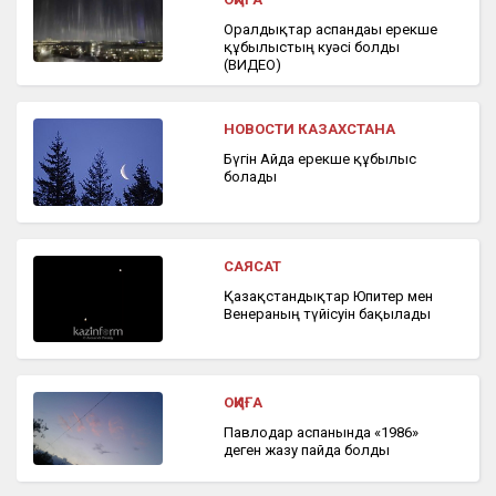
Оралдықтар аспандағы ерекше
құбылыстың куәсі болды
(ВИДЕО)
НОВОСТИ КАЗАХСТАНА
Бүгін Айда ерекше құбылыс
болады
САЯСАТ
Қазақстандықтар Юпитер мен
Венераның түйісуін бақылады
ОҚИҒА
Павлодар аспанында «1986»
деген жазу пайда болды