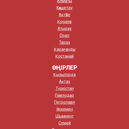
Алматы
Көкшетау
Ақтөбе
Қонаев
Атырау
Орал
Тараз
Қарағанды
Қостанай
ӨҢІРЛЕР
Қызылорда
Ақтау
Түркістан
Павлодар
Петропавл
Өскемен
Шымкент
Семей