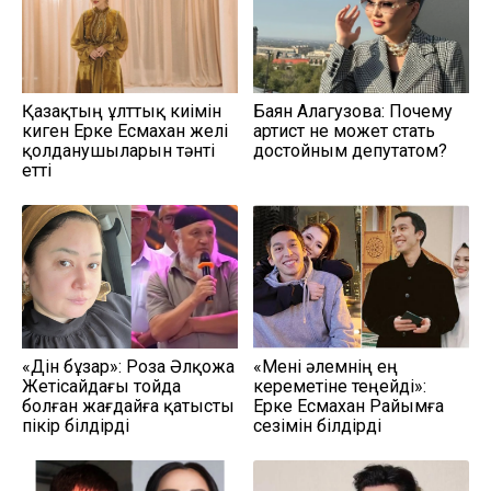
Қазақтың ұлттық киімін
Баян Алагузова: Почему
киген Ерке Есмахан желі
артист не может стать
қолданушыларын тәнті
достойным депутатом?
етті
«Дін бұзар»: Роза Әлқожа
«Мені әлемнің ең
Жетісайдағы тойда
кереметіне теңейді»:
болған жағдайға қатысты
Ерке Есмахан Райымға
пікір білдірді
сезімін білдірді