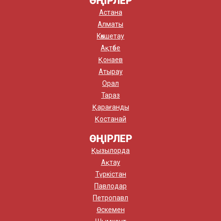
ӨҢІРЛЕР
Астана
Алматы
Көкшетау
Ақтөбе
Қонаев
Атырау
Орал
Тараз
Қарағанды
Қостанай
ӨҢІРЛЕР
Қызылорда
Ақтау
Түркістан
Павлодар
Петропавл
Өскемен