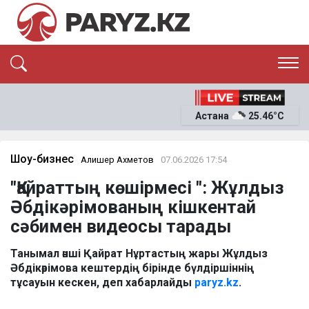
ЭКСКЛЮЗИВ
САЯСАТ
Астана
25.46°C
САЙЛАУ-2026
ЭКОНОМИКА
ҚОҒАМ
ОҚИҒА
Шоу-бизнес
Алишер Ахметов
07.06.2026 17:54
СҰХБАТ
"Қайраттың көшірмесі ": Жұлдыз
News
Әбдікәрімованың кішкентай
сәбимен видеосы тарады
Танымал әнші Қайрат Нұртастың жары Жұлдыз
Әбдікәрімова кештердің бірінде бүлдіршіннің
тұсауын кескен, деп хабарлайды
paryz.kz
.