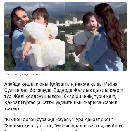
Фото: видиодан скриншот
Алайда көпшілік оны Қайраттың кенже қызы Рәбия
Сұлтан деп болжауда. Видеода Жұлдыз қызды көтеріп
тұр. Желі қолданушылары бүлдіршіннің түрін көріп,
Қайрат Нұртасқа қатты ұқсайтынын жарыса жазып
жатыр.
"Кімнен деген сұраққа жауап", "Тура Қайрат екен",
"Ханның қыз түрі ғой", "Әкесінің копиясы ғой, ой Алла",