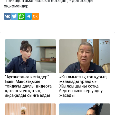
"Тіл-көзден аман болсын ботақан", - деп жазды
оқырмандар
"Ауғанстанға кетіңдер":
«Қылмыстық топ құрып,
Баян Мақсатқызы
малымды ұрлады»:
тойдағы даулы видеоға
Жылқышыны сотқа
қатысты үн қатып,
берген кәсіпкер үндеу
ақсақалды сынға алды
жасады