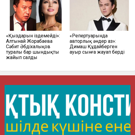
«Қыздарын іздемейді»:
«Репертуарында
Алтынай Жорабаева
авторлық әндер аз»:
Сәбит Әбдіхалықов
Димаш Құдайберген
туралы бар шындықты
ауыр сынға жауап берді
жайып салды