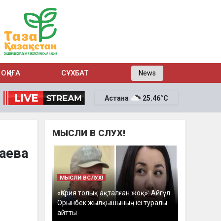
ОҚИҒА
СҰХБАТ
News
Астана
25.46°C
МЫСЛИ В СЛУХ!
баева
МЫСЛИ ВСЛУХ!
«Қария толық ақталған жоқ»: Айгүл
Орынбек жылқышының ісі туралы
айтты