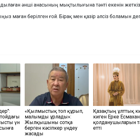
дылаған әнші анасының мықтылығына тәнті екенін жеткіз
ыз маған берілген ғой. Бірақ мен қазір әлсіз боламын де
дер":
«Қылмыстық топ құрып,
Қазақтың ұлттық ки
 тойдағы
малымды ұрлады»:
киген Ерке Есмахан
тысты үн
Жылқышыны сотқа
қолданушыларын тә
 сынға
берген кәсіпкер үндеу
етті
жасады