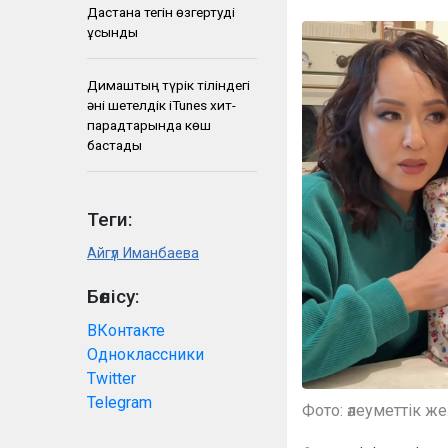
Дастанға тегін өзгертуді
ұсынды
Димаштың түрік тіліндегі
әні шетелдік iTunes хит-
парадтарында көш
бастады
Теги:
Айгүл Иманбаева
Бөлісу:
ВКонтакте
Одноклассники
Twitter
Telegram
Фото: әлеуметтік ж