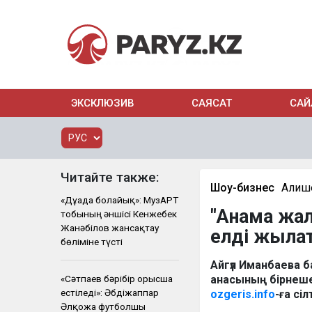
ЭКСКЛЮЗИВ
САЯСАТ
САЙ
Читайте также:
Шоу-бизнес
Алиш
«Дұғада болайық»: МузАРТ
"Анама жал
тобының әншісі Кенжебек
Жанәбілов жансақтау
елді жыла
бөліміне түсті
Айгүл Иманбаева б
«Сәтпаев бәрібір орысша
анасының бірнеше
естіледі»: Әбдіжаппар
ozgeris.info
-ға сі
Әлқожа футболшы