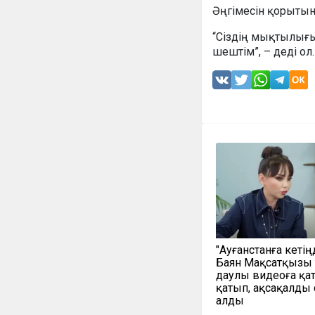
Әңгімесін қорытын
“Сіздің мықтылығың
шештім”, – деді ол.
"Ауғанстанға кетің
Баян Мақсатқызы
даулы видеоға қа
қатып, ақсақалды
алды