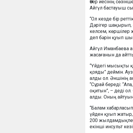
Өнер иесінің сөзін
Айгүл бастауыш сы
“Ол кезде бір ретт
Дәрігер шақырып, 
келсем, көршілер 
деп бәрін қуып шық
Айгүл Иманбаева а
жасағанын да айтт
“Үйдегі мысықты қ
қояды” деймін. Аузы
алды ол. Әншінің 
“Сұрай береді: “Ап
оқитын”, – деді ол
алды. Оның айтуын
“Балам хабарласып,
үйден қуып жатыр, 
200 жылдамдықпен 
екінші инсульт кез