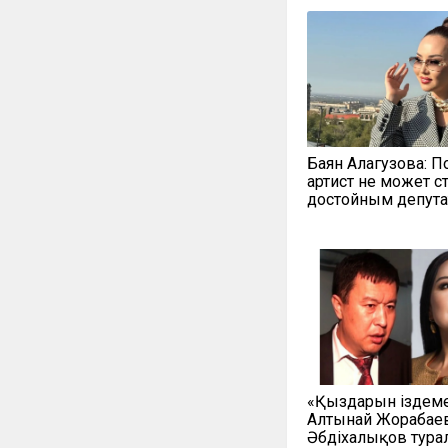
Баян Алагузова: П
артист не может с
достойным депут
«Қыздарын іздеме
Алтынай Жорабаев
Әбдіхалықов тура