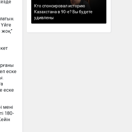
кезде
Кто спонсировал историю
Казахстана в 90-е? Вы будете
удивлены
латын.
 Үйге
н жоқ”
екет
ырғаны
деп еске
ы.
та
де еске
і мені
ті 180-
Кейін