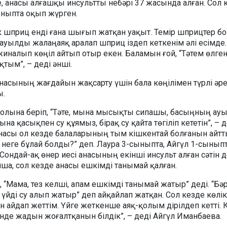
ше, анасы алғашқы инсультты небәрі 37 жасында алған. Сол 
ныпта оқып жүрген.
ік шприц енді ғана шығып жатқан уақыт. Темір шприцтер бо
ауылды жалаңаяқ аралап шприц іздеп кеткенім әлі есімде.
жиналып көңіл айтып отыр екен. Баламын ғой, “Тәтем өлге
тым”, – деді әнші.
насының жағдайын жақсарту үшін бала көңілімен түрлі әр
ы.
олына беріп, “Тәте, мына мысықты сипашы, басыңның ау
на қасықпен су құямыз, бірақ су қайта төгіліп кететін”, – 
анасы ол кезде балаларының тым кішкентай болғанын айтт
а, неге бұлай болды?” деп. Лаура 3-сыныпта, Айгүл 1-сынып
. Сондай-ақ өнер иесі анасының екінші инсульт алған сәтін 
ша, сол кезде анасы ешкімді танымай қалған.
 “Мама, тез келші, апам ешкімді танымай жатыр” деді. “Бәр
үйді су алып жатыр” деп айқайлап жатқан. Сол кезде көлік
айдап жеттім. Үйге жеткенше аяқ-қолым дірілдеп кетті. 
інде жадын жоғалтқанын білдік”, – деді Айгүл Иманбаева.