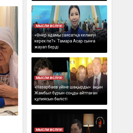
МЫСЛИ ВСЛУХ!
«Өнер адамы саясатқа келмеуі
керек пе?»: Тамара Асар сынға
жауап берді
МЫСЛИ ВСЛУХ!
«Назарбаев үйіне шақырды»: ақын
Жамбыл бұрын-соңды айтпаған
құпиясын бөлісті
МЫСЛИ ВСЛУХ!