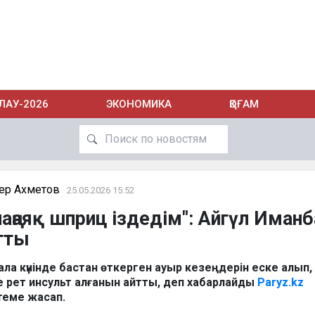
ЛАУ-2026
ЭКОНОМИКА
ҚОҒАМ
ер Ахметов
25.05.2026 15:52
аңаяқ шприц іздедім": Айгүл Иман
тты
ала күнінде бастан өткерген ауыр кезеңдерін еске алып,
 рет инсульт алғанын айтты, деп хабарлайды
Paryz.kz
лтеме жасап.