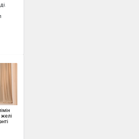
ді.
п
імін
 желі
нті