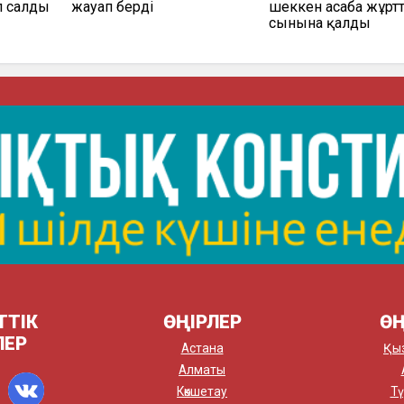
 салды
жауап берді
шеккен асаба жұрт
сынына қалды
ТТІК
ӨҢІРЛЕР
ӨҢ
ЛЕР
Астана
Қы
Алматы
Көкшетау
Тү