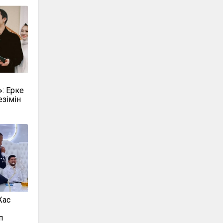
»: Ерке
езімін
Жас
п