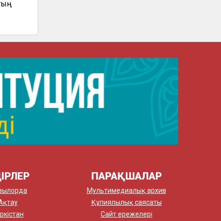
тың
ІРЛЕР
ПАРАҚШАЛАР
зылорда
Мультимедиалық архив
Ақтау
Құпиялылық саясаты
ркістан
Сайт ережелері