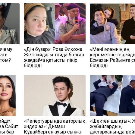
очему
«Дін бұзар»: Роза Әлқожа
«Мені әлемнің ең
тать
Жетісайдағы тойда болған
кереметіне теңейді
атом?
жағдайға қатысты пікір
Есмахан Райымға с
білдірді
білдірді
йді»:
«Репертуарында авторлық
«Шектен шықты»: 
а Сәбит
әндер аз»: Димаш
жұбайлардың
лы бар
Құдайберген ауыр сынға
дастарханында вей