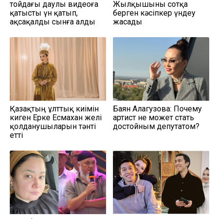
тойдағы даулы видеоға
Жылқышыны сотқа
қатысты үн қатып,
берген кәсіпкер үндеу
ақсақалды сынға алды
жасады
Қазақтың ұлттық киімін
Баян Алагузова: Почему
киген Ерке Есмахан желі
артист не может стать
қолданушыларын тәнті
достойным депутатом?
етті