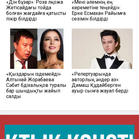
«Дін бұзар»: Роза Әлқожа
«Мені әлемнің ең
Жетісайдағы тойда
кереметіне теңейді»:
болған жағдайға қатысты
Ерке Есмахан Райымға
пікір білдірді
сезімін білдірді
«Қыздарын іздемейді»:
«Репертуарында
Алтынай Жорабаева
авторлық әндер аз»:
Сәбит Әбдіхалықов туралы
Димаш Құдайберген
бар шындықты жайып
ауыр сынға жауап берді
салды