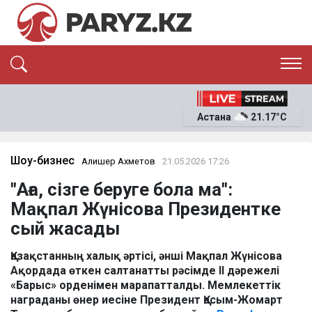
ЭКСКЛЮЗИВ
САЯСАТ
Астана
21.17°C
САЙЛАУ-2026
ЭКОНОМИКА
ҚОҒАМ
ОҚИҒА
Шоу-бизнес
Алишер Ахметов
21.05.2026 17:26
СҰХБАТ
"Аға, сізге беруге бола ма":
News
Мақпал Жүнісова Президентке
сый жасады
Қазақстанның халық әртісі, әнші Мақпал Жүнісова
Ақордада өткен салтанатты рәсімде ІІ дәрежелі
«Барыс» орденімен марапатталды. Мемлекеттік
награданы өнер иесіне Президент Қасым-Жомарт