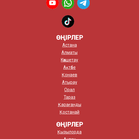
ӨҢІРЛЕР
Астана
Алматы
Көкшетау
Ақтөбе
Қонаев
Атырау
Орал
Тараз
Қарағанды
Қостанай
ӨҢІРЛЕР
Қызылорда