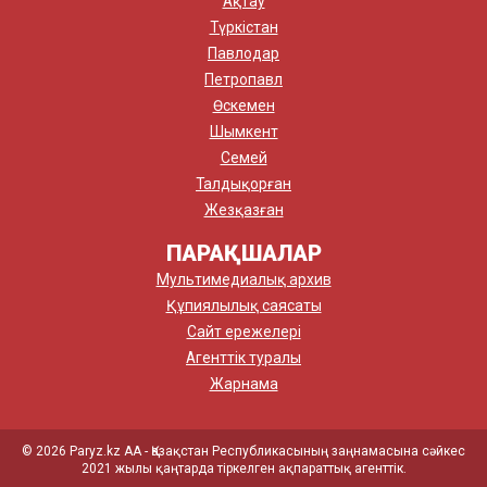
Ақтау
Түркістан
Павлодар
Петропавл
Өскемен
Шымкент
Семей
Талдықорған
Жезқазған
ПАРАҚШАЛАР
Мультимедиалық архив
Құпиялылық саясаты
Сайт ережелері
Агенттік туралы
Жарнама
© 2026 Paryz.kz АА - Қазақстан Республикасының заңнамасына сәйкес
2021 жылы қаңтарда тіркелген ақпараттық агенттік.