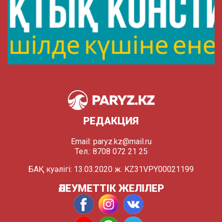
РЕДАКЦИЯ
Email:
paryz.kz@mail.ru
Тел.: 8708 072 21 25
БАҚ куәлігі: 13.03.2020 ж. KZ31VPY00021199
ӘЛЕУМЕТТІК ЖЕЛІЛЕР