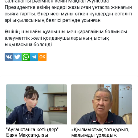
Салтанатты рәсімнен кейін Мақпал Жүнісова
Президентке өзінің әндері жазылған үнтаспа жинағын
сыйға тартты. Өнер иесі мұны өткен күндердің естелігі
әрі ықыласының белгісі ретінде ұсынған.
Әншінің шынайы қуанышы мен қарапайым болмысы
әлеуметтік желі қолданушыларының ыстық
ықыласына бөленді.
"Ауғанстанға кетіңдер":
«Қылмыстық топ құрып,
Баян Мақсатқызы
малымды ұрлады»: