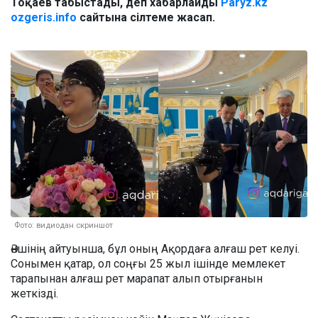
Тоқаев табыстады, деп хабарлайды
Paryz.kz
ozgeris.info
сайтына сілтеме жасап.
Фото: видиодан скриншот
Әншінің айтуынша, бұл оның Ақордаға алғаш рет келуі.
Сонымен қатар, ол соңғы 25 жыл ішінде мемлекет
тарапынан алғаш рет марапат алып отырғанын
жеткізді.