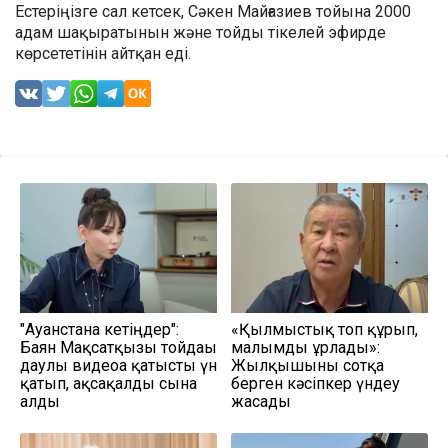
Естеріңізге сал кетсек, Сәкен Майғазиев тойына 2000
адам шақыратынын және тойды тікелей эфирде
көрсететінін айтқан еді.
"Ауғанстанға кетіңдер":
«Қылмыстық топ құрып,
Баян Мақсатқызы тойдағы
малымды ұрлады»:
даулы видеоға қатысты үн
Жылқышыны сотқа
қатып, ақсақалды сынға
берген кәсіпкер үндеу
алды
жасады