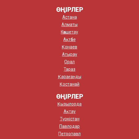
ӨҢІРЛЕР
Астана
Алматы
Көкшетау
Ақтөбе
Қонаев
Атырау
Орал
Тараз
Қарағанды
Қостанай
ӨҢІРЛЕР
Қызылорда
Ақтау
Түркістан
Павлодар
Петропавл