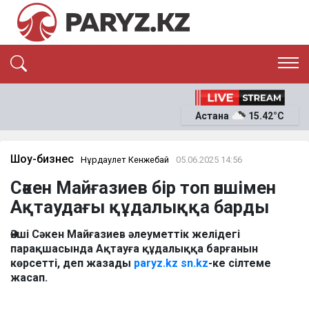
ЭКСКЛЮЗИВ
САЯСАТ
Астана
15.42°C
САЙЛАУ-2026
ЭКОНОМИКА
ҚОҒАМ
ОҚИҒА
Шоу-бизнес
Нұрдаулет Кенжебай
05.06.2025 14:56
СҰХБАТ
Сәкен Майғазиев бір топ әншімен
News
Ақтаудағы құдалыққа барды
Әнші Сәкен Майғазиев әлеуметтік желідегі
парақшасында Ақтауға құдалыққа барғанын
көрсетті, деп жазады
paryz.kz
sn.kz
-ке сілтеме
жасап.