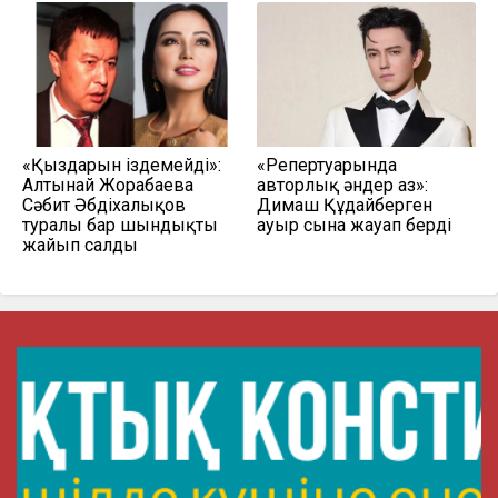
«Қыздарын іздемейді»:
«Репертуарында
Алтынай Жорабаева
авторлық әндер аз»:
Сәбит Әбдіхалықов
Димаш Құдайберген
туралы бар шындықты
ауыр сынға жауап берді
жайып салды