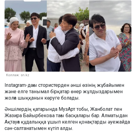
Коллаж: sn.kz
Instagram-дағы стористерден әнші өзінің жұбайымен
және елге танымал бірқатар өнер жұлдыздарымен
жолға шыққанын көруге болады.
Әншілердің қатарында МузАрт тобы, Жанболат пен
Жазира Байырбекова тағы басқалары бар. Алматыдан
Ақтауға құдалыққа ұшып келген қонақтарды әуежайда
сән-салтанатымен күтіп алды.