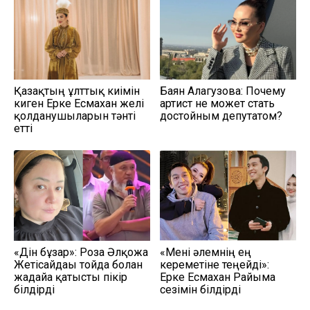
Қазақтың ұлттық киімін
Баян Алагузова: Почему
киген Ерке Есмахан желі
артист не может стать
қолданушыларын тәнті
достойным депутатом?
етті
«Дін бұзар»: Роза Әлқожа
«Мені әлемнің ең
Жетісайдағы тойда болған
кереметіне теңейді»:
жағдайға қатысты пікір
Ерке Есмахан Райымға
білдірді
сезімін білдірді