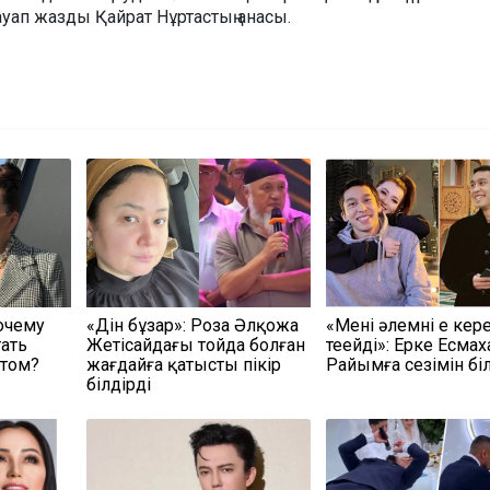
уап жазды Қайрат Нұртастың анасы.
очему
«Дін бұзар»: Роза Әлқожа
«Мені әлемнің ең кер
тать
Жетісайдағы тойда болған
теңейді»: Ерке Есмах
атом?
жағдайға қатысты пікір
Райымға сезімін біл
білдірді