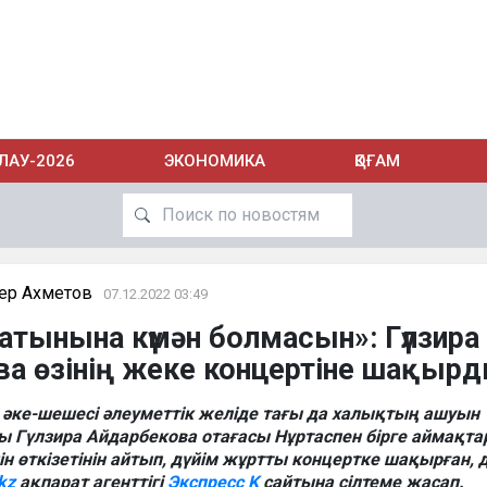
ЛАУ-2026
ЭКОНОМИКА
ҚОҒАМ
ер Ахметов
07.12.2022 03:49
атынына күмән болмасын»: Гүлзира
а өзінің жеке концертіне шақыр
 әке-шешесі әлеуметтік желіде тағы да халықтың ашуын
 Гүлзира Айдарбекова отағасы Нұртаспен бірге аймақта
ін өткізетінін айтып, дүйім жұртты концертке шақырған, 
kz
ақпарат агенттігі
Экспресс K
сайтына сілтеме жасап.