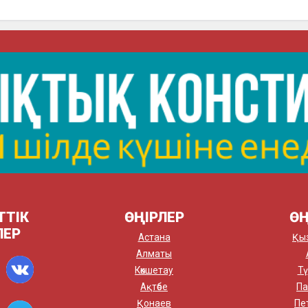
ТТІК
ӨҢІРЛЕР
ӨҢ
ЛЕР
Астана
Қы
Алматы
Көкшетау
Тү
Ақтөбе
Па
Қонаев
Пе