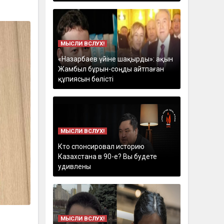
МЫСЛИ ВСЛУХ!
«Назарбаев үйіне шақырды»: ақын
Жамбыл бұрын-соңды айтпаған
құпиясын бөлісті
МЫСЛИ ВСЛУХ!
Кто спонсировал историю
Казахстана в 90-е? Вы будете
удивлены
МЫСЛИ ВСЛУХ!