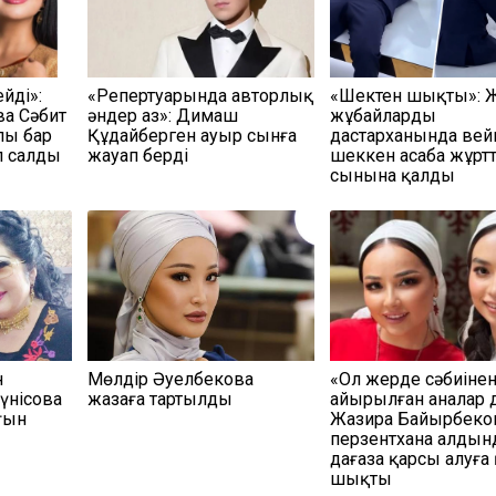
йді»:
«Репертуарында авторлық
«Шектен шықты»: 
а Сәбит
әндер аз»: Димаш
жұбайлардың
лы бар
Құдайберген ауыр сынға
дастарханында вей
 салды
жауап берді
шеккен асаба жұртт
сынына қалды
н
Мөлдір Әуелбекова
«Ол жерде сәбиіне
үнісова
жазаға тартылды
айырылған аналар д
ғын
Жазира Байырбеко
перзентхана алдын
даңғаза қарсы алуға
шықты