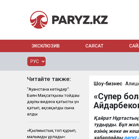
ЭКСКЛЮЗИВ
САЯСАТ
САЙ
Читайте также:
Шоу-бизнес
Алиш
"Ауғанстанға кетіңдер":
«Супер бол
Баян Мақсатқызы тойдағы
даулы видеоға қатысты үн
Айдарбеков
қатып, ақсақалды сынға
алды
Қайрат Нұртастың
тудырды. Бұл жолы
«Қылмыстық топ құрып,
өзінің жеке ән кеш
малымды ұрлады»:
хабарлайды
paryz.