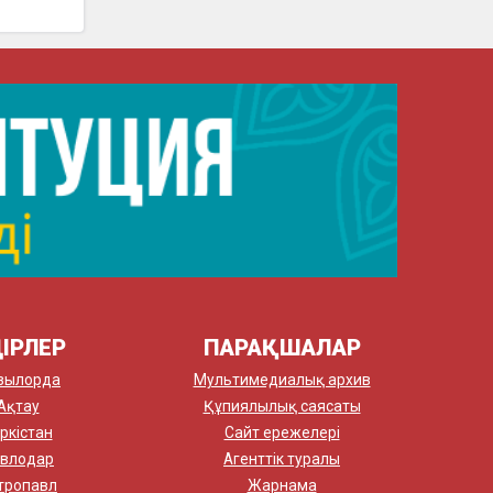
ІРЛЕР
ПАРАҚШАЛАР
зылорда
Мультимедиалық архив
Ақтау
Құпиялылық саясаты
ркістан
Сайт ережелері
влодар
Агенттік туралы
тропавл
Жарнама