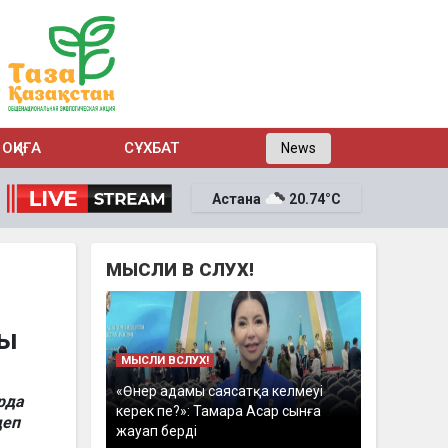
ОҚИҒА
СҰХБАТ
News
Астана
20.74°C
МЫСЛИ В СЛУХ!
ды
МЫСЛИ ВСЛУХ!
«Өнер адамы саясатқа келмеуі
рда
керек пе?»: Тамара Асар сынға
деп
жауап берді