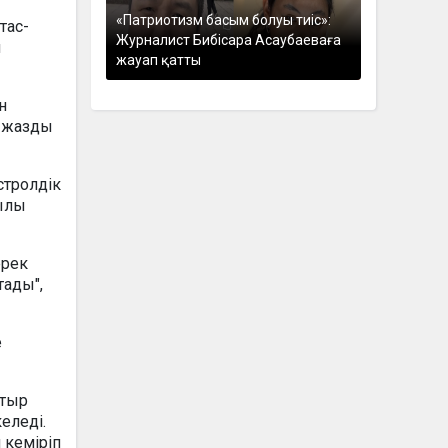
«Патриотизм басым болуы тиіс»:
тас-
Журналист Бибісара Асаубаеваға
н
жауап қатты
н
п жазды
стролдік
қылы
ерек
тады",
е
отыр
еледі.
 кеміріп