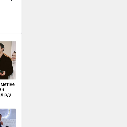
еметіне
ан
дірді