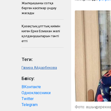
Жылқышыны сотқа
берген кәсіпкер үндеу
жасады
Қазақтың ұлттық киімін
киген Ерке Есмахан желі
қолданушыларын тәнті
етті
Теги:
Гүлзира Айдарбекова
Бөлісу:
ВКонтакте
Одноклассники
Twitter
Telegram
Фото: ашық дерекк