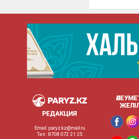
ӘЛЕУМЕ
ЖЕЛІ
РЕДАКЦИЯ
Email:
paryz.kz@mail.ru
Тел.: 8708 072 21 25