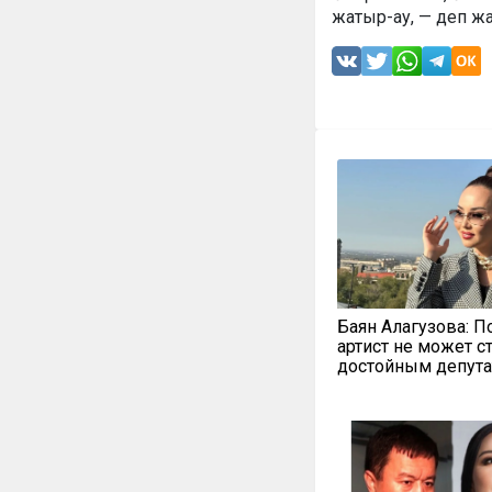
жатыр-ау, — деп жа
Баян Алагузова: П
артист не может с
достойным депут