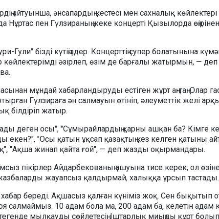
ң айтуынша, әнсапардың кестесі мен сахналық көйлектері 
а Нұртас пен Гүлзираның жеке концерті Қызылорда өңіріне
Нури-Гули" бізді күтіңіздер. Концерттің супер болатынына күмә
көйлектерімді әзірлеп, өзім де барғалы жатырмын, — де
ва.
насынан мұндай хабарландыруды естіген жұрт аң-таң. Олар га
тырған Гүлзираға ән салмауын өтініп, әлеуметтік желі ар
ық білдіріп жатыр.
лады деген осы", "Сұмырайлардың қарны ашқан ба? Кімге к
 екен?", "Осы қатын ұқсап қазақтың кез келген қатыны ай
қ", "Ақша жинап қайта ғой", — деп жазды оқырмандары.
сыз пікірлер Айдарбекованың ашуына тисе керек, ол өзін
жазбаларды жауапсыз қалдырмай, халыққа ұрсып тастады.
 хабар береді. Ақшасыз қалған күніміз жоқ. Сен бықытып 
оя салмаймыз. 10 адам бола ма, 200 адам ба, келетін адам к
тегенде мылқауды сөйлетесің. Іштарлық миыңды құрт болып