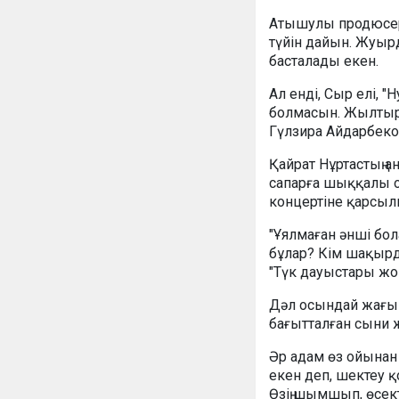
Атышулы продюсерді
түйін дайын. Жуырд
басталады екен.
Ал енді, Сыр елі, "
болмасын. Жылтыр 
Гүлзира Айдарбеко
Қайрат Нұртастың а
сапарға шыққалы о
концертіне қарсыл
"Ұялмаған әнші бо
бұлар? Кім шақырды
"Түк дауыстары жо
Дәл осындай жағым
бағытталған сыни 
Әр адам өз ойынан
екен деп, шектеу қ
Өзің шымшып, өсек