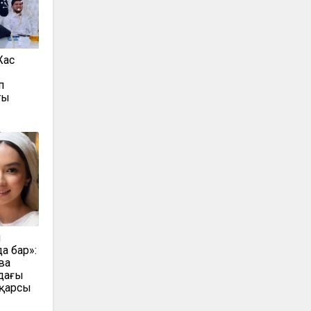
Жас
п
ың
н
а бар»:
ва
дағы
 қарсы