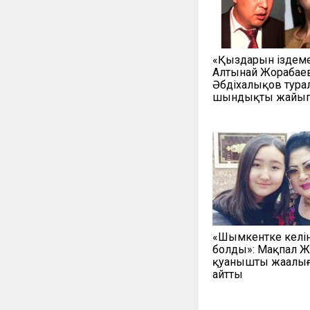
«Қыздарын іздеме
Алтынай Жорабаев
Әбдіхалықов тура
шындықты жайып
«Шымкентке келі
болды»: Мақпал Ж
қуанышты жаңалы
айтты