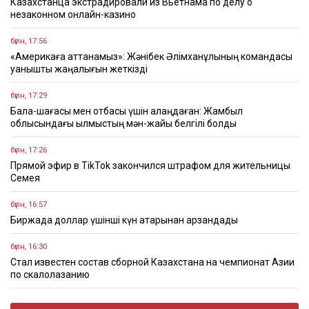
Казахстанца экстрадировали из Вьетнама по делу о
незаконном онлайн-казино
бүгін, 17:56
«Америкаға аттанамыз»: Жәнібек Әлімханұлының командасы
қуанышты жаңалығын жеткізді
бүгін, 17:29
Бала-шағасы мен отбасы үшін алаңдаған: Жамбыл
облысындағы қылмыстың мән-жайы белгілі болды
бүгін, 17:26
Прямой эфир в TikTok закончился штрафом для жительницы
Семея
бүгін, 16:57
Биржада доллар үшінші күн қатарынан арзандады
бүгін, 16:30
Стал известен состав сборной Казахстана на чемпионат Азии
по скалолазанию
бүгін, 16:22