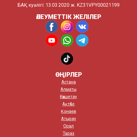
БАҚ куәлігі: 13.03.2020 ж. KZ31VPY00021199
ӘЛЕУМЕТТІК ЖЕЛІЛЕР
ӨҢІРЛЕР
Астана
Алматы
Көкшетау
Ақтөбе
Қонаев
Атырау
Орал
Тараз