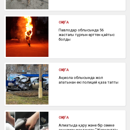
ОҚИҒА
Павлодар облысында 56
жастағы тұрғын өрттен қайтыс
болды
ОҚИҒА
Ақмола облысында жол
апатынан екі полицей қаза тапты
ОҚИҒА
Алматыда қару және бір сөмке
ақшамен мақтанған "Жаркенттің