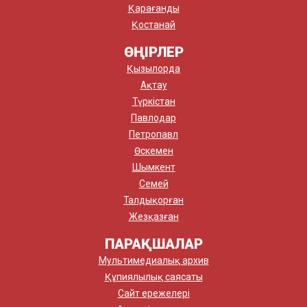
Қарағанды
Қостанай
ӨҢІРЛЕР
Қызылорда
Ақтау
Түркістан
Павлодар
Петропавл
Өскемен
Шымкент
Семей
Талдықорған
Жезқазған
ПАРАҚШАЛАР
Мультимедиалық архив
Құпиялылық саясаты
Сайт ережелері