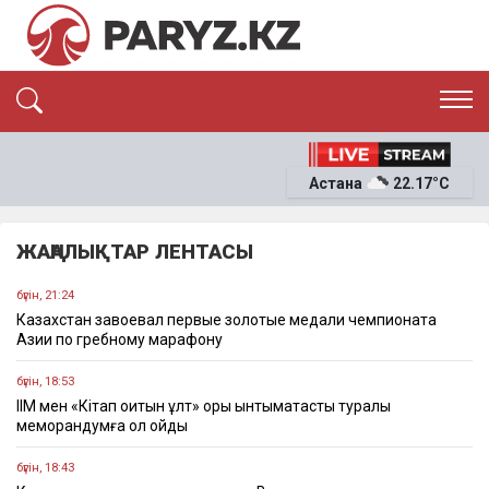
ЭКСКЛЮЗИВ
САЯСАТ
Астана
22.17°C
САЙЛАУ-2026
ЭКОНОМИКА
ҚОҒАМ
ОҚИҒА
ЖАҢАЛЫҚТАР ЛЕНТАСЫ
СҰХБАТ
News
бүгін, 21:24
Казахстан завоевал первые золотые медали чемпионата
Азии по гребному марафону
бүгін, 18:53
ІІМ мен «Кітап оқитын ұлт» қоры ынтымақтастық туралы
меморандумға қол қойды
бүгін, 18:43