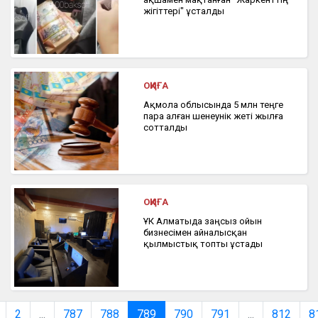
жігіттері" ұсталды
ОҚИҒА
Ақмола облысында 5 млн теңге
пара алған шенеунік жеті жылға
сотталды
ОҚИҒА
ҰҚК Алматыда заңсыз ойын
бизнесімен айналысқан
қылмыстық топты ұстады
2
...
787
788
789
790
791
...
812
8