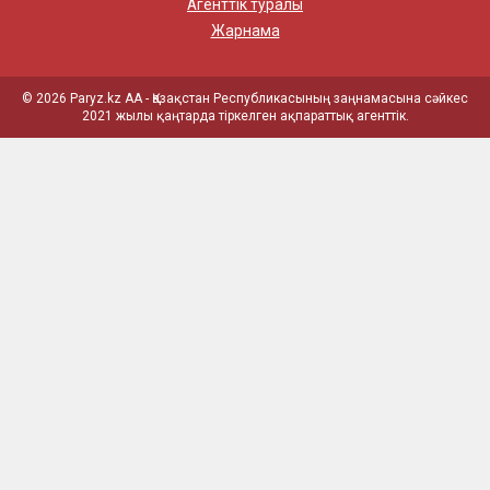
Агенттік туралы
Жарнама
© 2026 Paryz.kz АА - Қазақстан Республикасының заңнамасына сәйкес
2021 жылы қаңтарда тіркелген ақпараттық агенттік.