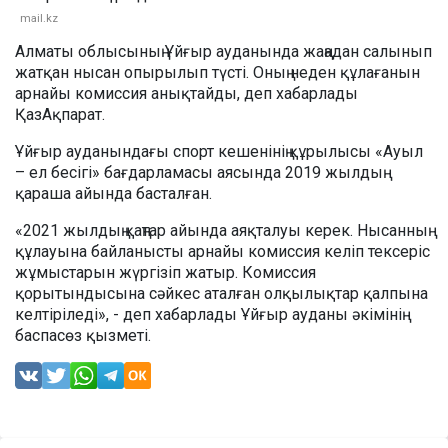
mail.kz
Алматы облысының Ұйғыр ауданында жаңадан салынып
жатқан нысан опырылып түсті. Оның неден құлағанын
арнайы комиссия анықтайды, деп хабарлады
ҚазАқпарат.
Ұйғыр ауданындағы спорт кешенінің құрылысы «Ауыл
– ел бесігі» бағдарламасы аясында 2019 жылдың
қараша айында басталған.
«2021 жылдың қаңтар айында аяқталуы керек. Нысанның
құлауына байланысты арнайы комиссия келіп тексеріс
жұмыстарын жүргізіп жатыр. Комиссия
қорытындысына сәйкес аталған олқылықтар қалпына
келтіріледі», - деп хабарлады Ұйғыр ауданы әкімінің
баспасөз қызметі.