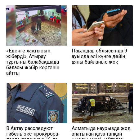
«Еденге лақтырып
Павлодар облысында 9
жіберді»: Атырау
ауылда әлі күнге дейін
тұрғыны балабақшада
ұялы байланыс жоқ
баласы жәбір көргенін
айтты
В Актау расследуют
Алматыда наурызда жол
гибель экс-прокурора
апатынан қаза тапқан