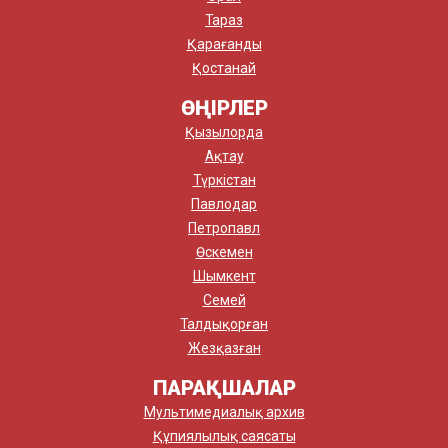
Тараз
Қарағанды
Қостанай
ӨҢІРЛЕР
Қызылорда
Ақтау
Түркістан
Павлодар
Петропавл
Өскемен
Шымкент
Семей
Талдықорған
Жезқазған
ПАРАҚШАЛАР
Мультимедиалық архив
Құпиялылық саясаты