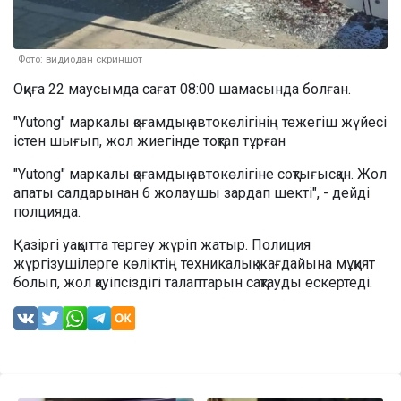
Фото: видиодан скриншот
Оқиға 22 маусымда сағат 08:00 шамасында болған.
"Yutong" маркалы қоғамдық автокөлігінің тежегіш жүйесі
істен шығып, жол жиегінде тоқтап тұрған
"Yutong" маркалы қоғамдық автокөлігіне соқтығысқан. Жол
апаты салдарынан 6 жолаушы зардап шекті", - дейді
полцияда.
Қазіргі уақытта тергеу жүріп жатыр. Полиция
жүргізушілерге көліктің техникалық жағдайына мұқият
болып, жол қауіпсіздігі талаптарын сақтауды ескертеді.