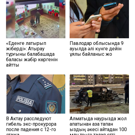
«Еденге лақтырып
Павлодар облысында 9
жіберді»: Атырау
ауылда әлі күнге дейін
тұрғыны балабақшада
ұялы байланыс жоқ
баласы жәбір көргенін
айтты
В Актау расследуют
Алматыда наурызда жол
гибель экс-прокурора
апатынан қаза тапқан
после падения с 12-го
қыздың әкесі қайтадан 100
этажа
млн теңге талап етті