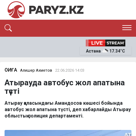
ЭКСКЛЮЗИВ
САЯСАТ
Астана
17.34°C
САЙЛАУ-2026
ЭКОНОМИКА
ҚОҒАМ
ОҚИҒА
ОҚИҒА
Алишер Ахметов
22.06.2026 14:03
СҰХБАТ
Атырауда автобус жол апатына
News
түсті
Атырау қаласындағы Амандосов көшесі бойында
автобус жол апатына түсті, деп хабарлайды Атырау
облыстық полиция департаменті.