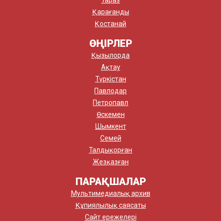
Қарағанды
Қостанай
ӨҢІРЛЕР
Қызылорда
Ақтау
Түркістан
Павлодар
Петропавл
Өскемен
Шымкент
Семей
Талдықорған
Жезқазған
ПАРАҚШАЛАР
Мультимедиалық архив
Құпиялылық саясаты
Сайт ережелері