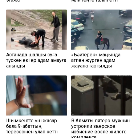
Астанада шалшық суға
«Бәйтерек» маңында
түскен екі ер адам қамауға
атпен жүрген адам
алынды
жауапқа тартылды
Шымкентте үш жасар
В Алматы пятеро мужчин
бала 9-қабаттың
устроили зверское
терезесінен құлап кетті
избиение возле жилого
комплекса